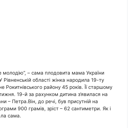
е молодію”, – сама плодовита мама України
…У Рівненській області жінка народила 19-ту
не Рокитнівського району 45 років. Її старшому
тижня. 19-й за рахунком дитина з’явилася на
и – Петра.Він, до речі, був присутній на
грами 900 грамів, зріст – 62 сантиметри. Як і
ала сама.