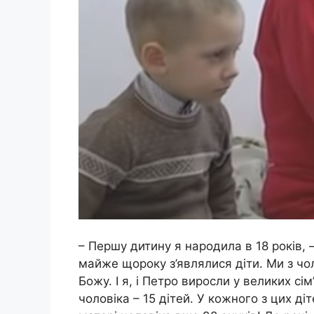
– Першу дитину я народила в 18 років, –
майже щороку з’являлися діти. Ми з ч
Божу. І я, і Петро виросли у великих сім’
чоловіка – 15 дітей. У кожного з цих д