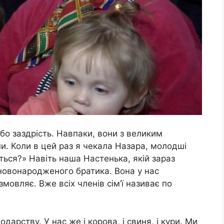
бо заздрість. Навпаки, вони з великим
и. Коли в цей раз я чекала Назара, молодші
иться?» Навіть наша Настенька, якій зараз
 новонародженого братика. Вона у нас
змовляє. Вже всіх членів сім’ї називає по
арству. У нас же і корова, і свиня, і кури. Ми