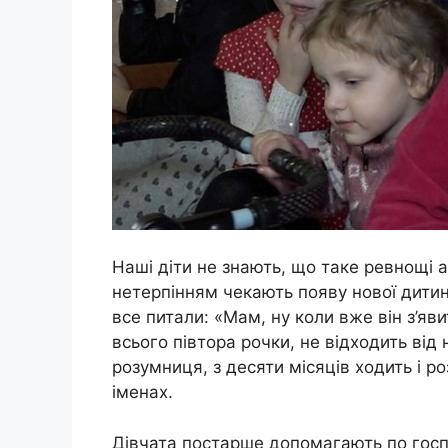
Наші діти не знають, що таке ревнощі а
нетерпінням чекають появу нової дитин
все питали: «Мам, ну коли вже він з’яв
всього півтора рочки, не відходить від
розумниця, з десяти місяців ходить і ро
іменах.
Дівчата постарше допомагають по господ