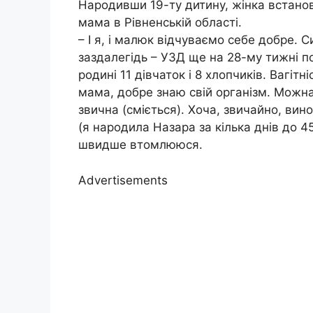
Народивши 19-ту дитину, жінка встано
мама в Рівненській області.
– І я, і малюк відчуваємо себе добре. 
заздалегідь – УЗД ще на 28-му тижні п
родині 11 дівчаток і 8 хлопчиків. Вагіт
мама, добре знаю свій організм. Можна
звична (сміється). Хоча, звичайно, вино
(я народила Назара за кілька днів до 45
швидше втомлююся.
Advertisements