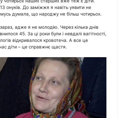
, у чотирьох наших старших вже теж є діти.
 13 онуків. До заміжжя я навіть уявити не
Чомусь думала, що народжу не більш чотирьох.
зараз, адже я не молодію. Через кілька днів
илося 45. За ці роки були і невдалі вагітності,
ологів відкривалося кровотеча. А все це
 час діти – це справжнє щастя.