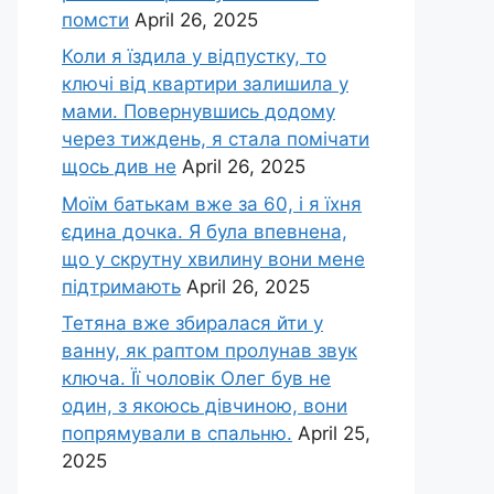
помсти
April 26, 2025
Коли я їздила у відпустку, то
ключі від квартири залишила у
мами. Повернувшись додому
через тиждень, я стала помічати
щось див не
April 26, 2025
Моїм батькам вже за 60, і я їхня
єдина дочка. Я була впевнена,
що у скрутну хвилину вони мене
підтримають
April 26, 2025
Тетяна вже збиралася йти у
ванну, як раптом пролунав звук
ключа. Її чоловік Олег був не
один, з якоюсь дівчиною, вони
попрямували в спальню.
April 25,
2025