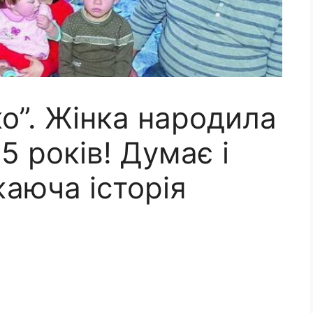
о”. Жінка народила
5 років! Думає і
аюча історія