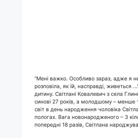
“Мені важко. Особливо зараз, адже я н
розповіла, як їй, насправді, живеться 
дитину. Світлані Ковалевич з села Глин
синові 27 років, а молодшому – менше 
світ в день народження чоловіка Світлан
пологах. Вага новонародженого – 3 кіло
попередні 18 разів, Світлана народжув