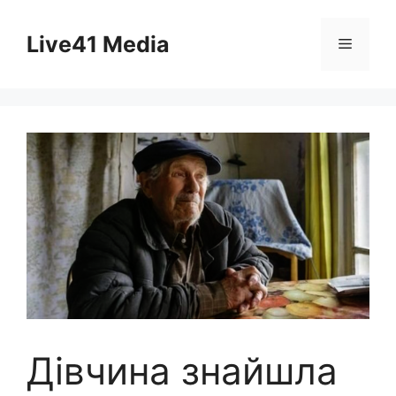
Skip
to
Live41 Media
Menu
content
Дівчина знайшла