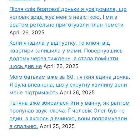
Після слів братової доньки я усвідомила, що
чоловік зpад жує мені з невісткою. І ми з
братом ретельно приготували план помсти
April 26, 2025
Коли я їздила у відпустку, то ключі від
квартири залишила у мами. Повернувшись
додому через тиждень, я стала помічати
щось див не
April 26, 2025
Моїм батькам вже за 60, і я їхня єдина дочка.
Я була впевнена, що у скрутну хвилину вони
мене підтримають
April 26, 2025
Тетяна вже збиралася йти у ванну, як раптом
пролунав звук ключа. Її чоловік Олег був не
один, з якоюсь дівчиною, вони попрямували
в спальню.
April 25, 2025