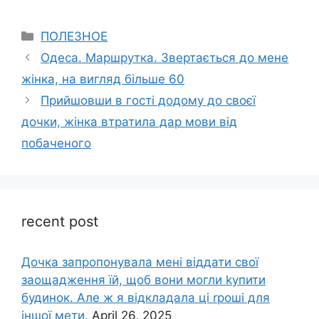
Categories
ПОЛЕЗНОЕ
Одеса. Маршрутка. Звертається до мене
жінка, на вигляд більше 60
Прийшовши в гості додому до своєї
дочки, жінка втратила дар мови від
побаченого
recent post
Дочка запpопонувала мені віддати свої
заощадження їй, щоб вони могли kупити
будинок. Але ж я відкладала ці rроші для
іншої мети.
April 26, 2025