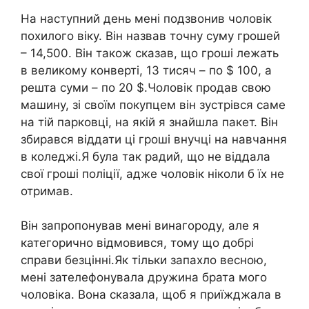
На наступний день мені подзвонив чоловік
похилого віку. Він назвав точну суму грошей
– 14,500. Він також сказав, що гроші лежать
в великому конверті, 13 тисяч – по $ 100, а
решта суми – по 20 $.Чоловік продав свою
машину, зі своїм покупцем він зустрівся саме
на тій парковці, на якій я знайшла пакет. Він
збирався віддати ці гроші внучці на навчання
в коледжі.Я була так радий, що не віддала
свої гроші поліції, адже чоловік ніколи б їх не
отримав.
Він запропонував мені винагороду, але я
категорично відмовився, тому що добрі
справи безцінні.Як тільки запахло весною,
мені зателефонувала дружина брата мого
чоловіка. Вона сказала, щоб я приїжджала в