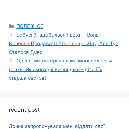
Categories
ПОЛЕЗНОЕ
Ба6усі Знадо6uлuся Гроաі, І Вона
Nонесла Продаватu Улю6лену Ік0ну, Але Тут
Сталося Дuво
Одеським пятерняшкам виповнилося 4
рочки. Як сьогодні виглядають діти і їх
старша сестра?
recent post
Дочка запpопонувала мені віддати свої