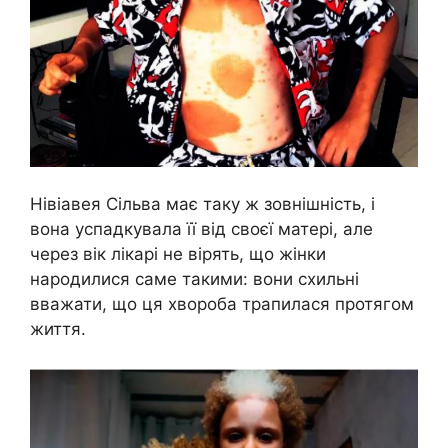
Нівіавея Сільва має таку ж зовнішність, і
вона успадкувала її від своєї матері, але
через вік лікарі не вірять, що жінки
народилися саме такими: вони схильні
вважати, що ця хвороба трапилася протягом
життя.