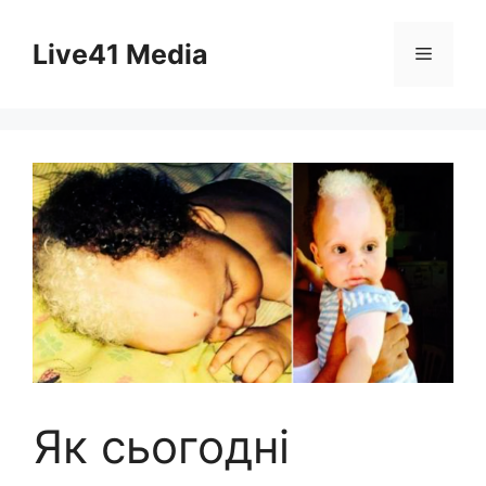
Skip
to
Live41 Media
Menu
content
Як сьогодні