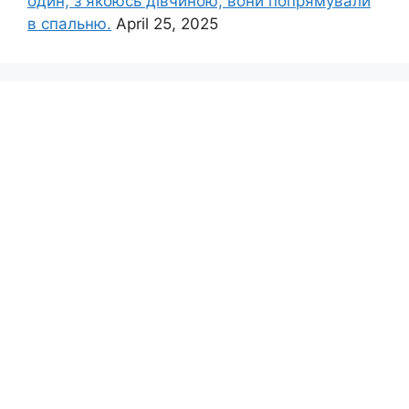
один, з якоюсь дівчиною, вони попрямували
в спальню.
April 25, 2025