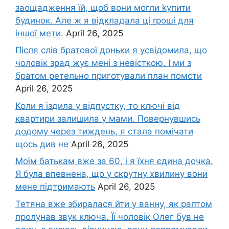
заощадження їй, щоб вони могли kупити
будинок. Але ж я відкладала ці rроші для
іншої мети.
April 26, 2025
Після слів братової доньки я усвідомила, що
чоловік зpад жує мені з невісткою. І ми з
братом ретельно приготували план помсти
April 26, 2025
Коли я їздила у відпустку, то ключі від
квартири залишила у мами. Повернувшись
додому через тиждень, я стала помічати
щось див не
April 26, 2025
Моїм батькам вже за 60, і я їхня єдина дочка.
Я була впевнена, що у скрутну хвилину вони
мене підтримають
April 26, 2025
Тетяна вже збиралася йти у ванну, як раптом
пролунав звук ключа. Її чоловік Олег був не