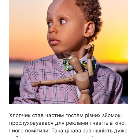
Хлопчик став частим гостем різних зйомок,
прослуховувався для реклами і навіть в кіно.
І його помітили! Така цікава зовнішність дуже