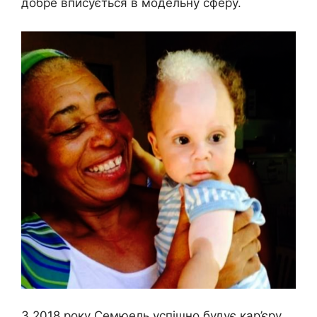
добре вписується в модельну сферу.
З 2018 року Семюель успішно будує кар’єру