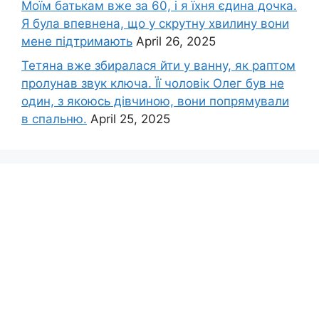
Моїм батькам вже за 60, і я їхня єдина дочка.
Я була впевнена, що у скрутну хвилину вони
мене підтримають
April 26, 2025
Тетяна вже збиралася йти у ванну, як раптом
пролунав звук ключа. Її чоловік Олег був не
один, з якоюсь дівчиною, вони попрямували
в спальню.
April 25, 2025