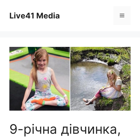
Skip
to
Live41 Media
Menu
content
9-річна дівчинка,