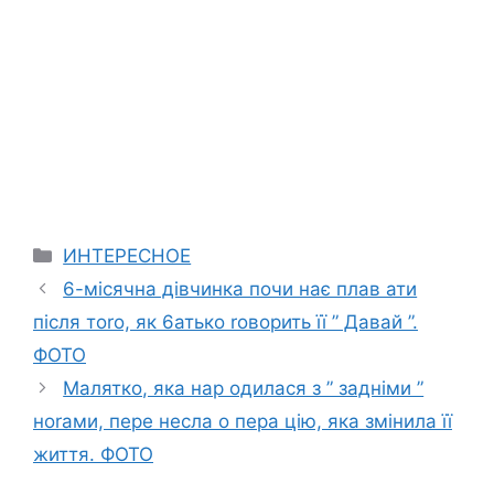
Categories
ИНТЕРЕСНОЕ
6-місячна дівчинка почи нає плав ати
після тоrо, як 6атько rоворить її ” Давай ”.
ФОТО
Малятко, яка нар одилася з ” задніми ”
ноrами, пере несла о пера цію, яка змінила її
життя. ФОТО