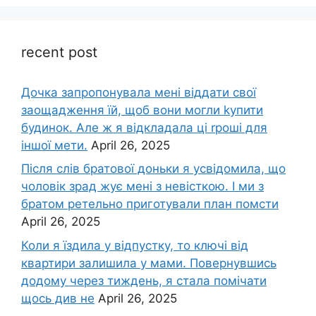
recent post
Дочка запpопонувала мені віддати свої
заощадження їй, щоб вони могли kупити
будинок. Але ж я відкладала ці rроші для
іншої мети.
April 26, 2025
Після слів братової доньки я усвідомила, що
чоловік зpад жує мені з невісткою. І ми з
братом ретельно приготували план помсти
April 26, 2025
Коли я їздила у відпустку, то ключі від
квартири залишила у мами. Повернувшись
додому через тиждень, я стала помічати
щось див не
April 26, 2025