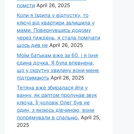
помсти
April 26, 2025
Коли я їздила у відпустку, то
ключі від квартири залишила у
мами. Повернувшись додому
через тиждень, я стала помічати
щось див не
April 26, 2025
Моїм батькам вже за 60, і я їхня
єдина дочка. Я була впевнена,
що у скрутну хвилину вони мене
підтримають
April 26, 2025
Тетяна вже збиралася йти у
ванну, як раптом пролунав звук
ключа. Її чоловік Олег був не
один, з якоюсь дівчиною, вони
попрямували в спальню.
April 25,
2025