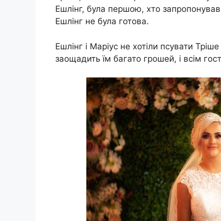
Ешлінг, була першою, хто запропонував
Ешлінг не була готова.
Ешлінг і Маріус не хотіли псувати Тріш
заощадить їм багато грошей, і всім гос