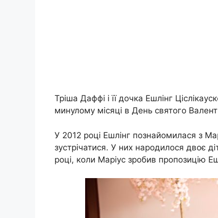
Тріша Даффі і її дочка Ешлінг Ціслікау
минулому місяці в День святого Валенти
У 2012 році Ешлінг познайомилася з Мар
зустрічатися. У них народилося двоє ді
році, коли Маріус зробив пропозицію Ешл