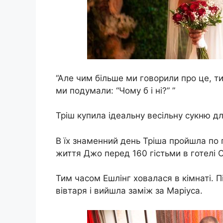
“Але чим більше ми говорили про це, 
ми подумали: “Чому б і ні?” ”
Тріш купила ідеальну весільну сукню дл
В їх знаменний день Тріша пройшла по 
життя Джо перед 160 гістьми в готелі Ca
Тим часом Ешлінг ховалася в кімнаті. П
вівтаря і вийшла заміж за Маріуса.