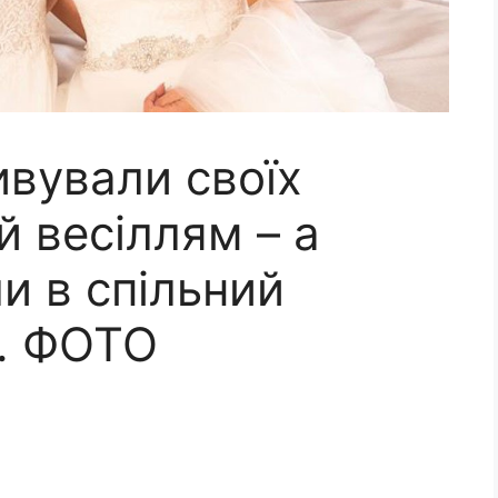
ивували своїх
й весіллям – a
и в спільний
. ФОТО