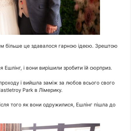
тим більше це здавалося гарною ідеєю. Зрештою
я Ешлінг, і вони вирішили зробити їй сюрприз.
проходу і вийшла заміж за любов всього свого
stletroy Park в Лімерику.
ісля того як вони одружилися, Ешлінг пішла до