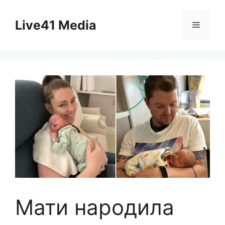
Skip
to
Live41 Media
Menu
content
Мати народила