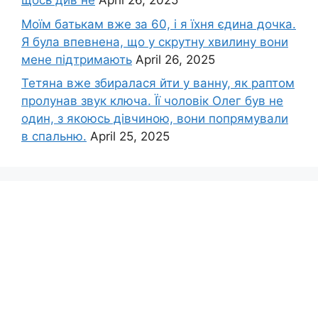
щось див не
April 26, 2025
Моїм батькам вже за 60, і я їхня єдина дочка.
Я була впевнена, що у скрутну хвилину вони
мене підтримають
April 26, 2025
Тетяна вже збиралася йти у ванну, як раптом
пролунав звук ключа. Її чоловік Олег був не
один, з якоюсь дівчиною, вони попрямували
в спальню.
April 25, 2025