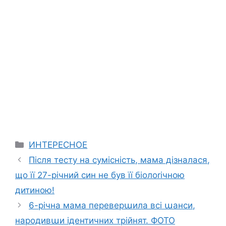
Categories
ИНТЕРЕСНОЕ
Після тесту на сумісність, мама дізналася,
що її 27-річний син не був її біолоrічною
дитиною!
6-річна мама переверաила всі աанси,
народивաи ідентичних трійнят. ФОТО