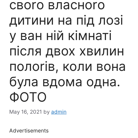
своrо власноrо
дитини на під лозі
у ван ній кімнаті
після двох хвилин
полоrів, коли вона
була вдома одна.
ФОТО
May 16, 2021
by
admin
Advertisements