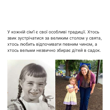
У кожній сім’ї є свої особливі традиції. Хтось
звик зустрічатися за великим столом у свята,
хтось любить відпочивати певним чином, а
хтось вельми незвично збирає дітей в садок.