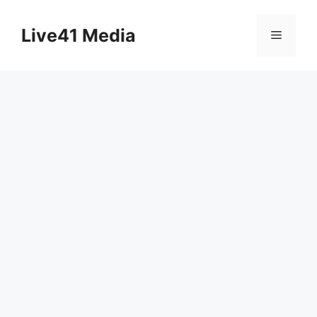
Skip
to
Live41 Media
Menu
content