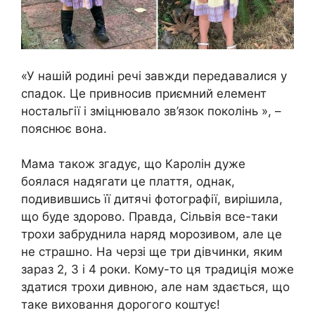
«У нашій родині речі завжди передавалися у
спадок. Це привносив приємний елемент
ностальгії і зміцнювало зв’язок поколінь », –
пояснює вона.
Мама також згадує, що Каролін дуже
боялася надягати це плаття, однак,
подивившись її дитячі фотографії, вирішила,
що буде здорово. Правда, Сільвія все-таки
трохи забруднила наряд морозивом, але це
не страшно. На черзі ще три дівчинки, яким
зараз 2, 3 і 4 роки. Кому-то ця традиція може
здатися трохи дивною, але нам здається, що
таке виховання дорогого коштує!