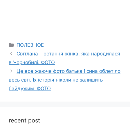
Categories
ПОЛЕЗНОЕ
Світлана – остання жінка, яка народилася
в Чорнобилі. ФОТО
Це вра жаюче фото батька і сина облетіло
весь світ. Їх історія ніколи не залишить
байдужим. ФОТО
recent post