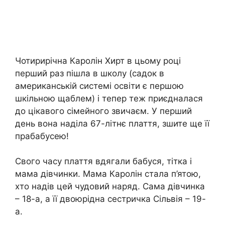
Чотирирічна Каролін Хирт в цьому році
перший раз пішла в школу (садок в
американській системі освіти є першою
шкільною щаблем) і тепер теж приєдналася
до цікавого сімейного звичаєм. У перший
день вона наділа 67-літнє плаття, зшите ще її
прабабусею!
Свого часу плаття вдягали бабуся, тітка і
мама дівчинки. Мама Каролін стала п’ятою,
хто надів цей чудовий наряд. Сама дівчинка
– 18-а, а її двоюрідна сестричка Сільвія – 19-
а.