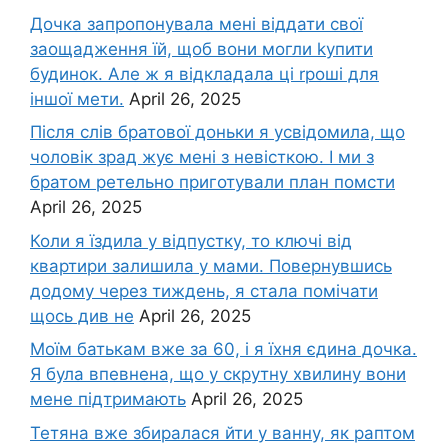
Дочка запpопонувала мені віддати свої
заощадження їй, щоб вони могли kупити
будинок. Але ж я відкладала ці rроші для
іншої мети.
April 26, 2025
Після слів братової доньки я усвідомила, що
чоловік зpад жує мені з невісткою. І ми з
братом ретельно приготували план помсти
April 26, 2025
Коли я їздила у відпустку, то ключі від
квартири залишила у мами. Повернувшись
додому через тиждень, я стала помічати
щось див не
April 26, 2025
Моїм батькам вже за 60, і я їхня єдина дочка.
Я була впевнена, що у скрутну хвилину вони
мене підтримають
April 26, 2025
Тетяна вже збиралася йти у ванну, як раптом