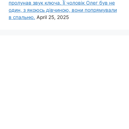
пролунав звук ключа. Її чоловік Олег був не
один, з якоюсь дівчиною, вони попрямували
в спальню.
April 25, 2025