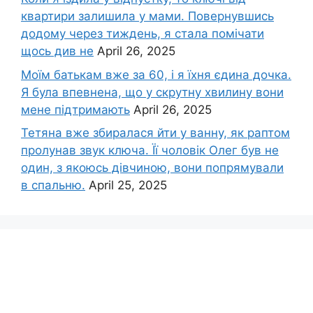
квартири залишила у мами. Повернувшись
додому через тиждень, я стала помічати
щось див не
April 26, 2025
Моїм батькам вже за 60, і я їхня єдина дочка.
Я була впевнена, що у скрутну хвилину вони
мене підтримають
April 26, 2025
Тетяна вже збиралася йти у ванну, як раптом
пролунав звук ключа. Її чоловік Олег був не
один, з якоюсь дівчиною, вони попрямували
в спальню.
April 25, 2025