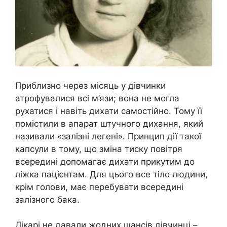
Приблизно через місяць у дівчинки
атрофувалися всі м’язи; вона не могла
рухатися і навіть дихати самостійно. Тому її
помістили в апарат штучного дихання, який
називали «залізні легені». Принцип дії такої
капсули в тому, що зміна тиску повітря
всередині допомагає дихати прикутим до
ліжка пацієнтам. Для цього все тіло людини,
крім голови, має перебувати всередині
залізного бака.
Лікарі не давали жодних шансів дівчинці –