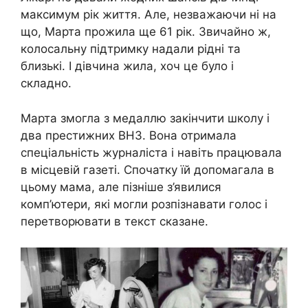
максимум рік життя. Але, незважаючи ні на
що, Марта прожила ще 61 рік. Звичайно ж,
колосальну підтримку надали рідні та
близькі. І дівчина жила, хоч це було і
складно.
Марта змогла з медаллю закінчити школу і
два престижних ВНЗ. Вона отримала
спеціальність журналіста і навіть працювала
в місцевій газеті. Спочатку їй допомагала в
цьому мама, але пізніше з’явилися
комп’ютери, які могли розпізнавати голос і
перетворювати в текст сказане.