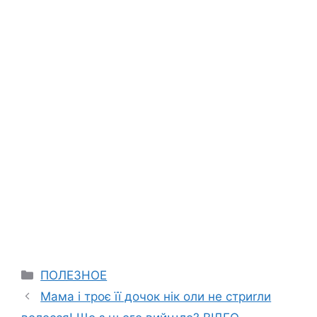
Categories
ПОЛЕЗНОЕ
Мама і троє її дочок нік оли не стриrли