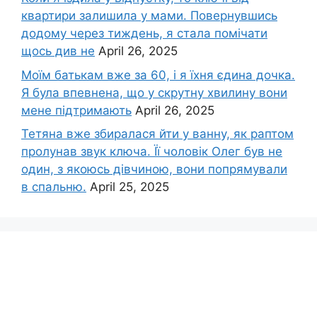
квартири залишила у мами. Повернувшись
додому через тиждень, я стала помічати
щось див не
April 26, 2025
Моїм батькам вже за 60, і я їхня єдина дочка.
Я була впевнена, що у скрутну хвилину вони
мене підтримають
April 26, 2025
Тетяна вже збиралася йти у ванну, як раптом
пролунав звук ключа. Її чоловік Олег був не
один, з якоюсь дівчиною, вони попрямували
в спальню.
April 25, 2025