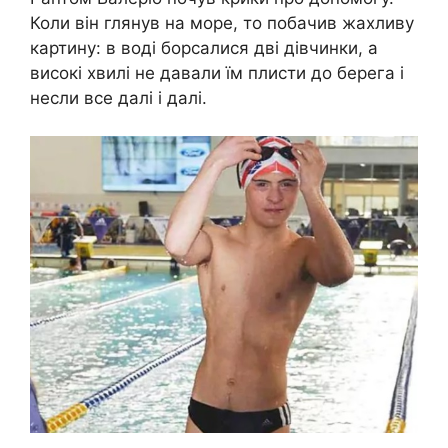
Коли він глянув на море, то побачив жахливу
картину: в воді борсалися дві дівчинки, а
високі хвилі не давали їм плисти до берега і
несли все далі і далі.