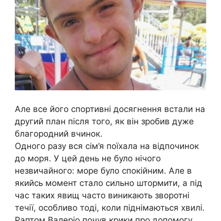
Але все його спортивні досягнення встали на
другий план після того, як він зробив дуже
благородний вчинок.
Одного разу вся сім’я поїхала на відпочинок
до моря. У цей день не було нічого
незвичайного: море було спокійним. Але в
якийсь момент стало сильно штормити, а під
час таких явищ часто виникають зворотні
течії, особливо тоді, коли піднімаються хвилі.
Раптом Валеріо почув крики про допомогу.