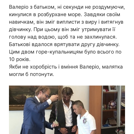
Валеріо з батьком, ні секунди не роздумуючи,
кинулися в розбурхане море. Завдяки своїм
навичкам, він зміг виплисти з виру і витягнув
дівчинку. При цьому він зміг утримувати її
голову над водою, щоб та не захлинулася.
Батькові вдалося врятувати другу дівчинку.
Цим двом горе-купальницям було всього по
10 років.
Якби не хоробрість і вміння Валеріо, малятка
могли б потонути.