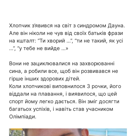
Хлопчик з’явився на світ з синдромом Дауна.
Але він ніколи не чув від своїх батьків фрази
на кшталт: “Ти хворий …”, “ти не такий, як усі
…”, “у тебе не вийде …»
Вони не зациклювалися на захворюванні
сина, а робили все, щоб він розвивався не
гірше інших здорових дітей.
Коли хлопчикові виповнилося 3 рочки, його
віддали на плавання, і виявилося, що цей
спорт йому легко дається. Він зміг досягти
багатьох успіхів, і навіть став учасником
Олімпіади.