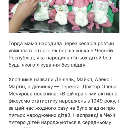
Горда мама народила через кесарів розтин і
увійшла в історію як перша жінка в Чеській
Республіці, яка народила п’ятьох дітей без
будь-якого лікування безпліддя.
Хлопчиків назвали Деніель, Майкл, Алекс і
Мартін, а дівчинку — Терезка. Доктор Олена
Мечурова пояснила: «В цій країні ми активно
фіксуємо статистику народжень з 1949 року, і
за цей час жодного разу не було згадки про
п’ятьох народжених дітей. Насправді в Чехії
п’ятеро дітей народжуються в середньому