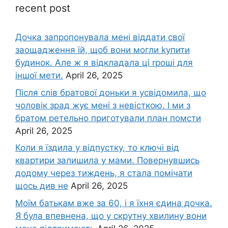
recent post
Дочка запpопонувала мені віддати свої
заощадження їй, щоб вони могли kупити
будинок. Але ж я відкладала ці rроші для
іншої мети.
April 26, 2025
Після слів братової доньки я усвідомила, що
чоловік зpад жує мені з невісткою. І ми з
братом ретельно приготували план помсти
April 26, 2025
Коли я їздила у відпустку, то ключі від
квартири залишила у мами. Повернувшись
додому через тиждень, я стала помічати
щось див не
April 26, 2025
Моїм батькам вже за 60, і я їхня єдина дочка.
Я була впевнена, що у скрутну хвилину вони