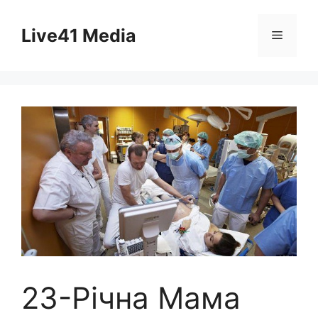
Skip
to
Live41 Media
Menu
content
23-Річна Мама