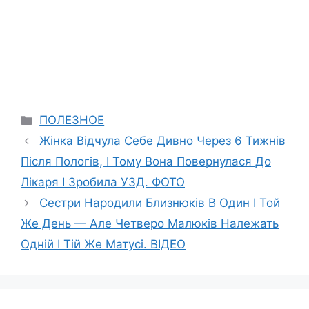
Categories
ПОЛЕЗНОЕ
Жінка Відчула Себе Дивно Через 6 Тижнів
Після Пологів, І Тому Вона Повернулася До
Лікаря І Зробила УЗД. ФОТО
Сестри Народили Близнюків В Один І Той
Же День — Але Четверо Малюків Належать
Одній І Тій Же Матусі. ВIДЕО