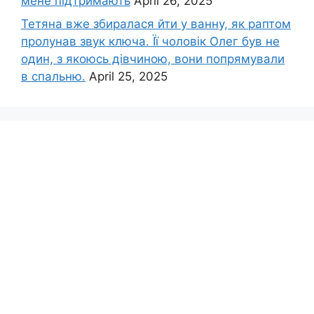
мене підтримають
April 26, 2025
Тетяна вже збиралася йти у ванну, як раптом
пролунав звук ключа. Її чоловік Олег був не
один, з якоюсь дівчиною, вони попрямували
в спальню.
April 25, 2025