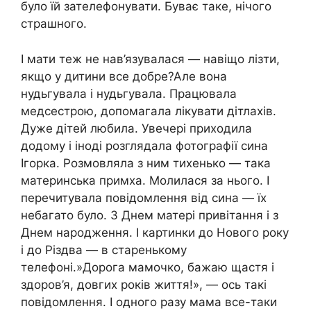
було їй зателефонувати. Буває таке, нічого
страшного.
І мати теж не нав’язувалася — навіщо лізти,
якщо у дитини все добре?Але вона
нудьгувала і нудьгувала. Працювала
медсестрою, допомагала лікувати дітлахів.
Дуже дітей любила. Увечері приходила
додому і іноді розглядала фотографії сина
Ігорка. Розмовляла з ним тихенько — така
материнська примха. Молилася за нього. І
перечитувала повідомлення від сина — їх
небагато було. З Днем матері привітання і з
Днем народження. І картинки до Нового року
і до Різдва — в старенькому
телефоні.»Дорога мамочко, бажаю щастя і
здоров’я, довгих років життя!», — ось такі
повідомлення. І одного разу мама все-таки