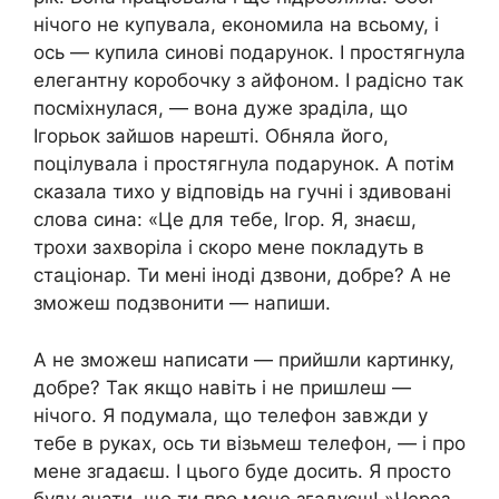
нічого не купувала, економила на всьому, і
ось — купила синові подарунок. І простягнула
елегантну коробочку з айфоном. І радісно так
посміхнулася, — вона дуже зраділа, що
Ігорьок зайшов нарешті. Обняла його,
поцілувала і простягнула подарунок. А потім
сказала тихо у відповідь на гучні і здивовані
слова сина: «Це для тебе, Ігор. Я, знаєш,
трохи захворіла і скоро мене покладуть в
стаціонар. Ти мені іноді дзвони, добре? А не
зможеш подзвонити — напиши.
А не зможеш написати — прийшли картинку,
добре? Так якщо навіть і не пришлеш —
нічого. Я подумала, що телефон завжди у
тебе в руках, ось ти візьмеш телефон, — і про
мене згадаєш. І цього буде досить. Я просто
буду знати, що ти про мене згадуєш! »Через