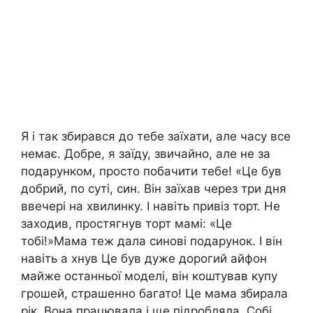
Я і так збирався до тебе заїхати, але часу все
немає. Добре, я заїду, звичайно, але не за
подарунком, просто побачити тебе! «Це був
добрий, по суті, син. Він заїхав через три дня
ввечері на хвилинку. І навіть привіз торт. Не
заходив, простягнув торт мамі: «Це
тобі!»Мама теж дала синові подарунок. І він
навіть а хнув Це був дуже дорогий айфон
майже останньої моделі, він коштував купу
грошей, страшенно багато! Це мама збирала
рік. Вона працювала і ще підробляла. Собі