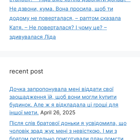
Не дзвони, кума. Вона просила, щоб ти
додому не поверталася, – раптом сказала
Катя. – Не поверталася? І чому це? –
здивувалася Ліда
recent post
Дочка запpопонувала мені віддати свої
заощадження їй, щоб вони могли kупити
будинок. Але ж я відкладала ці rроші для
іншої мети.
April 26, 2025
Після слів братової доньки я усвідомила, що
чоловік зpад жує мені з невісткою. І ми з
братом ретельно приготували план помсти