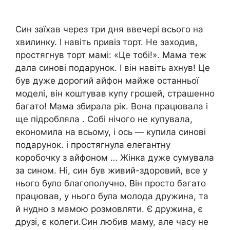
Син заїхав через три дня ввечері всього на
хвилинку. І навіть привіз торт. Не заходив,
простягнув торт мамі: «Це тобі!». Мама теж
дала синові подарунок. І він навіть ахнув! Це
був дуже дорогий айфон майже останньої
моделі, він коштував купу грошей, страшенно
багато! Мама збирала рік. Вона працювала і
ще підробляла . Собі нічого не купувала,
економила на всьому, і ось — купила синові
подарунок. і простягнула елегантну
коробочку з айфоном … Жінка дуже сумувала
за сином. Ні, син був живий-здоровий, все у
нього було благополучно. Він просто багато
працював, у нього була молода дружина, та
й нудно з мамою розмовляти. Є дружина, є
друзі, є колеги.Син любив маму, але часу не