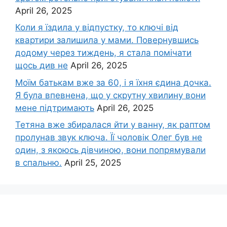
April 26, 2025
Коли я їздила у відпустку, то ключі від
квартири залишила у мами. Повернувшись
додому через тиждень, я стала помічати
щось див не
April 26, 2025
Моїм батькам вже за 60, і я їхня єдина дочка.
Я була впевнена, що у скрутну хвилину вони
мене підтримають
April 26, 2025
Тетяна вже збиралася йти у ванну, як раптом
пролунав звук ключа. Її чоловік Олег був не
один, з якоюсь дівчиною, вони попрямували
в спальню.
April 25, 2025