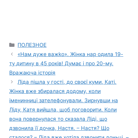
Categories
ПОЛЕЗНОЕ
«Нам дуже важkо». Жінка нар одила 19-
ту дитину в 45 років! Думає і про 20-му.
Вражаюча історія
Ліда пішла у гості, до своєї куми, Каті.
Жінка вже збиралася додому, коли
іменинниці зателефонували. Зирнувши на
Ліду, Катя вийшла, щоб поговорити. Коли
вона повернулася то сказала Ліді, що
дзвонила її дочка, Настя. – Настя? Що
сталося? – Ліда вже хотіла дзвонити доньці. –