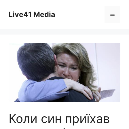
Skip
to
Live41 Media
Menu
content
Коли син приїхав