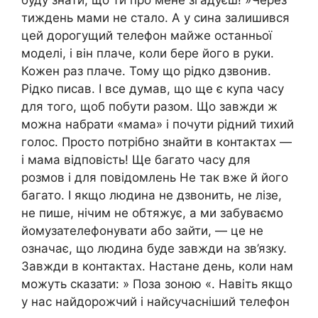
тиждень мами не стало. А у сина залишився
цей дорогущий телефон майже останньої
моделі, і він плаче, коли бере його в руки.
Кожен раз плаче. Тому що рідко дзвонив.
Рідко писав. І все думав, що ще є купа часу
для того, щоб побути разом. Що завжди ж
можна набрати «мама» і почути рідний тихий
голос. Просто потрібно знайти в контактах —
і мама відповість! Ще багато часу для
розмов і для повідомлень Не так вже й його
багато. І якщо людина не дзвонить, не лізе,
не пише, нічим не обтяжує, а ми забуваємо
йомузателефонувати або зайти, — це не
означає, що людина буде завжди на зв’язку.
Завжди в контактах. Настане день, коли нам
можуть сказати: » Поза зоною «. Навіть якщо
у нас найдорожчий і найсучасніший телефон