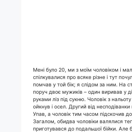
Мені було 20, ми з моїм чоловіком і ма
спілкувалися про всяке різне і тут поч
помчав у той бік; я слідом за ним. На 
поруч двоє мужиків – один виривав у дів
руками ліз під сукню. Чоловік з нальоту
ойкнув і осел. Другий від несподіванки
Упав, а чоловік тим часом підскочив до
Загалом, обидва чоловіки валялися тепе
приготувався до подальшої бійки. Але б