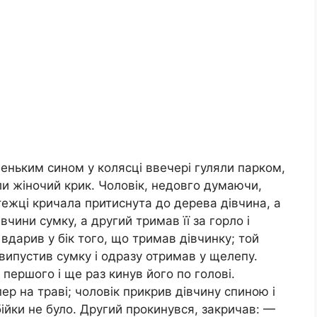
леньким сином у колясці ввечері гуляли парком,
ули жіночий крик. Чоловік, недовго думаючи,
стежці кричала притиснута до дерева дівчина, а
чини сумку, а другий тримав її за горло і
 вдарив у бік того, що тримав дівчинку; той
 випустив сумку і одразу отримав у щелепу.
 першого і ще раз кинув його по голові.
р на траві; чоловік прикрив дівчину спиною і
ійки не було. Другий прокинувся, закричав: —