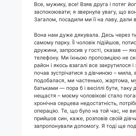
Все, мужику, все! Взяв друга і потяг йог
заспокоювати; я звернула увагу, що во
Загалом, посадили ми її на лаву, дали
Вона нам дуже дякувала. Десь через ти
самому парку. Її чоловік підійшов, пот
дружини, запросив у гості, сказав — я
телефону. Ми їхньою пропозицією не ск
район і якось взагалі все закрутилося і
почав зустрічатися з дівчиною – мила,
подобалася, ми частенько, жартома, му
батьками — пора б і весіллі бути, таку 
нещастя – моєму чоловікові стало поган
хронічна серцева недостатність, потрі
операцію. Те, що було на той час, не в
прийшов син, каже, розповів своїй дівчи
запропонували допомогу. Я тоді ще по