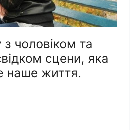
 з чоловіком та
свідком сцени, яка
е наше життя.