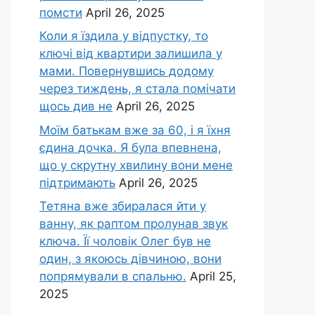
помсти
April 26, 2025
Коли я їздила у відпустку, то
ключі від квартири залишила у
мами. Повернувшись додому
через тиждень, я стала помічати
щось див не
April 26, 2025
Моїм батькам вже за 60, і я їхня
єдина дочка. Я була впевнена,
що у скрутну хвилину вони мене
підтримають
April 26, 2025
Тетяна вже збиралася йти у
ванну, як раптом пролунав звук
ключа. Її чоловік Олег був не
один, з якоюсь дівчиною, вони
попрямували в спальню.
April 25,
2025