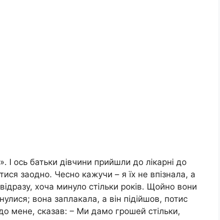
 І ось батьки дівчини прийшли до лікарні до
тися заодно. Чесно кажучи – я їх не впізнала, а
 відразу, хоча минуло стільки років. Щойно вони
улися; вона заплакала, а він підійшов, потис
до мене, сказав: – Ми дамо грошей стільки,