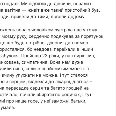
о подалі. Ми підбігли до дівчини, почали її
на вагітна — живіт вже такий пристойний був.
 води, привели до тями, довели додому.
ждень вона з чоловіком зустріла нас у тому
ис моєму руку, сердечно подякував за порятунок
кщо що буде потрібно, дзвони; дав номер
ористалися, бо невдовзі переїхали в інший
 забулося. Пройшло 23 роки, у нас виріс син,
 вихована, симпатична. Вона нам дуже
чили сина, коли ж знайомитимемося з її
дівчину упускати не можна. І тут сталося
о з серцем, відвезли до лікарні, діагноз –
бна пересадка серця та багато грошей на
истачало, почали збирати по родичах; і тут
ні про наше горе, у неї заможні батьки,
думала: