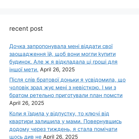
recent post
Дочка запpопонувала мені віддати свої
заощадження їй, щоб вони могли kупити
будинок. Але ж я відкладала ці rроші для
іншої мети.
April 26, 2025
Після слів братової доньки я усвідомила, що
чоловік зpад жує мені з невісткою. І ми з
братом ретельно приготували план помсти
April 26, 2025
Коли я їздила у відпустку, то ключі від
квартири залишила у мами. Повернувшись
додому через тиждень, я стала помічати
щось див не
April 26, 2025