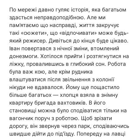
По мережі давно гуляє історія, яка багатьом
здасться неправдоподібною. Але ми
пам’ятаємо що насправді, життя закручує
такі «сюжети», що «відпочивати» може будь-
який режисер. Дивіться до кінця буде цікаво.
Іван повертався з нічної зміни, втомлений
донезмоги. Хотілося прийти і розтягнутися на
ліжку, провалившись в глибокий сон. Робота
була важ кою, але крім рудника
влаштуватися після звільнення з колонії
нікуди не вдавалося. Йому ще пощастило
більше багатьох — хлопця взяла в знімну
квартиру бригада вахтовиків. В його
становищі можна було сподіватися тільки на
вагончик поруч з роботою. Щоб зрізати
дорогу, він звернув через парк, сподіваючись
швидше дійти до під’їзду. Попереду на лавці