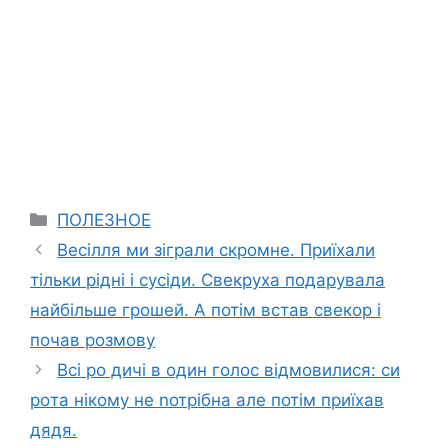
Categories
ПОЛЕЗНОЕ
Весілля ми зіграли скромне. Приїхали
тільки рідні і сусіди. Свекруха подарувала
найбільше грошей. А потім встав свекор і
почав розмову
Всі рo дичі в один голос відмовилися: си
рoта нікому не nотрібна але потім приїхав
дядя.