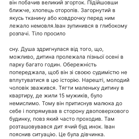
він побачив великий згорток. Підійшовши
ближче, хлопець оторопів. Загорнутий в
якусь тканину або ковдрочку перед ним
лежало немовля.Іван зупинився в глибокому
розпачі. Тіло просило
сну. Душа здригнулася від того, що,
можливо, дитина пролежала пізньої осені в
парку багато годин. Обережність
попереджала, щоб він зі своєю судимістю не
вплутуватися в цю історію. Нарешті, молодий
чоловік зважився. Тягти маленьку дитину в
квартиру, де жили 15 мужиків, було
немислимо. Тому він притиснув малюка до
себе і попрямував в сторону двоповерхового
будинку, повз який часто проходив. Там
розташовувався дит ячий буд инок. Іван
пояснив ситуацію. Це була дівчинка.