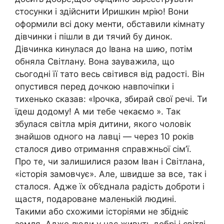
стосунки і здійснити Иришкин мрію! Вони
оформили всі доку менти, обставили кімнату
дівчинки і пішли в ди тячий бу динок.
Дівчинка кинулася до Івана на шию, потім
обняла Світлану. Вона зауважила, що
сьогодні її тато весь світився від радості. Він
опустився перед дочкою навпочіпки і
тихенько сказав: «Ірочка, збирай свої речі. Ти
їдеш додому! А ми тебе чекаємо ». Так
збулася світла мрія дитини, якого чоловік
знайшов одного на лавці — через 10 років
сталося диво отримання справжньої сім’ї.
Про те, чи залишилися разом Іван і Світлана,
«історія замовчує». Але, швидше за все, так і
сталося. Адже їх об’єднала радість доброти і
щастя, подароване маленькій людині.
Такими або схожими історіями не збідніє