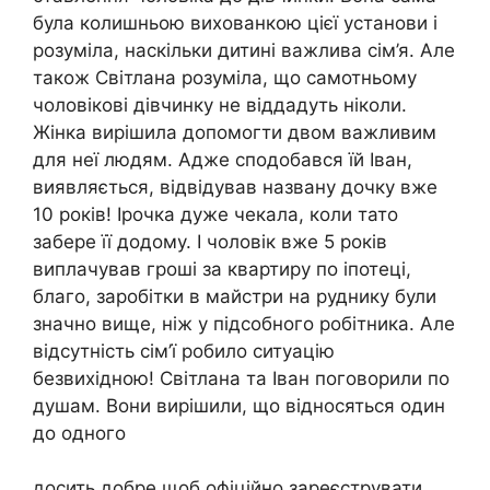
була колишньою вихованкою цієї установи і
розуміла, наскільки дитині важлива сім’я. Але
також Світлана розуміла, що самотньому
чоловікові дівчинку не віддадуть ніколи.
Жінка вирішила допомогти двом важливим
для неї людям. Адже сподобався їй Іван,
виявляється, відвідував названу дочку вже
10 років! Ірочка дуже чекала, коли тато
забере її додому. І чоловік вже 5 років
виплачував гроші за квартиру по іпотеці,
благо, заробітки в майстри на руднику були
значно вище, ніж у підсобного робітника. Але
відсутність сім’ї робило ситуацію
безвихідною! Світлана та Іван поговорили по
душам. Вони вирішили, що відносяться один
до одного
досить добре,щоб офіційно зареєструвати