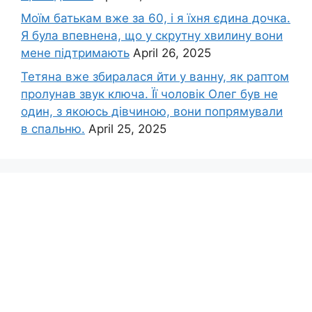
Моїм батькам вже за 60, і я їхня єдина дочка.
Я була впевнена, що у скрутну хвилину вони
мене підтримають
April 26, 2025
Тетяна вже збиралася йти у ванну, як раптом
пролунав звук ключа. Її чоловік Олег був не
один, з якоюсь дівчиною, вони попрямували
в спальню.
April 25, 2025