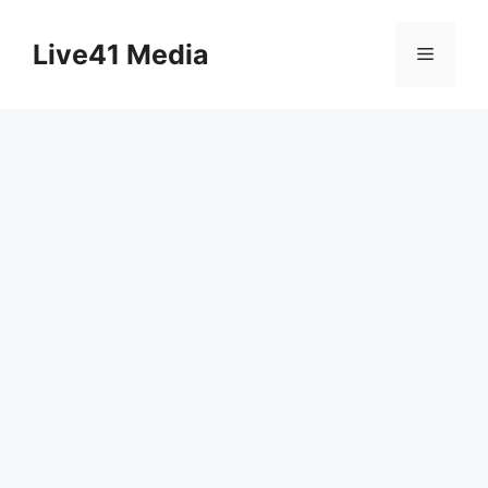
Skip
to
Live41 Media
Menu
content