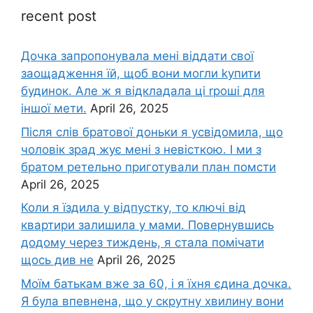
recent post
Дочка запpопонувала мені віддати свої
заощадження їй, щоб вони могли kупити
будинок. Але ж я відкладала ці rроші для
іншої мети.
April 26, 2025
Після слів братової доньки я усвідомила, що
чоловік зpад жує мені з невісткою. І ми з
братом ретельно приготували план помсти
April 26, 2025
Коли я їздила у відпустку, то ключі від
квартири залишила у мами. Повернувшись
додому через тиждень, я стала помічати
щось див не
April 26, 2025
Моїм батькам вже за 60, і я їхня єдина дочка.
Я була впевнена, що у скрутну хвилину вони