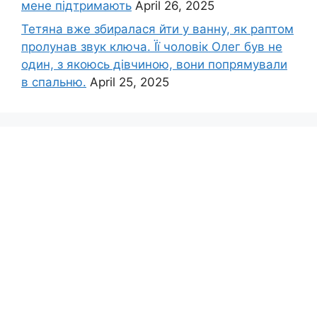
мене підтримають
April 26, 2025
Тетяна вже збиралася йти у ванну, як раптом
пролунав звук ключа. Її чоловік Олег був не
один, з якоюсь дівчиною, вони попрямували
в спальню.
April 25, 2025