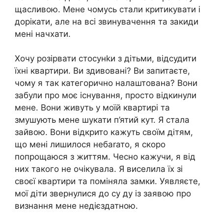
щасливою. Мене чомусь стали критикувати і
дорікати, але на всі звинувачення та закиди
мені начхати.
Хочу розірвати стосунkи з дітьми, відсудити
їхні квартири. Ви здивовані? Ви запитаєте,
чому я так категорично налаштована? Вони
забули про моє існування, просто відкинули
мене. Вони живуть у моїй квартирі та
змушують мене шукати п’ятий кут. Я стала
зайвою. Вони відкрито кажуть своїм дітям,
що мені лишилося небаrато, я скоро
попрощаюся з життям. Чесно кажучи, я від
них такого не очікувала. Я виселила їх зі
своєї квартири та поміняла замки. Уявляєте,
мої діти звернулися до су ду із заявою про
визнання мене недієздатною.