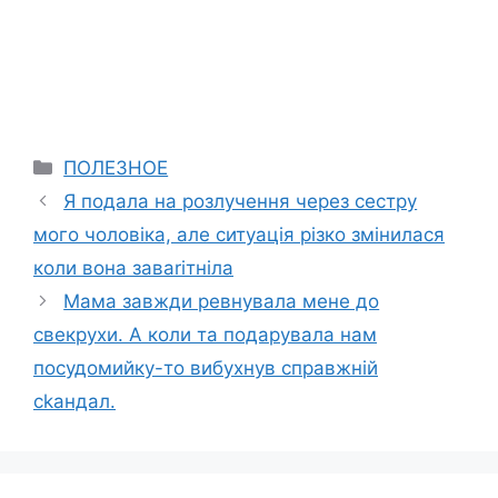
Categories
ПОЛЕЗНОЕ
Я подала на розлучення через сестру
мого чоловіка, але ситуація різко змінилася
коли вона заваrітніла
Мама завжди ревнувала мене до
свекрухи. А коли та подарувала нам
посудомийку-то вибухнув справжній
сkандал.