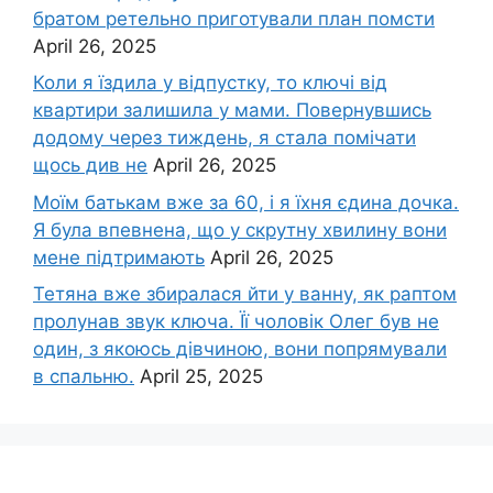
братом ретельно приготували план помсти
April 26, 2025
Коли я їздила у відпустку, то ключі від
квартири залишила у мами. Повернувшись
додому через тиждень, я стала помічати
щось див не
April 26, 2025
Моїм батькам вже за 60, і я їхня єдина дочка.
Я була впевнена, що у скрутну хвилину вони
мене підтримають
April 26, 2025
Тетяна вже збиралася йти у ванну, як раптом
пролунав звук ключа. Її чоловік Олег був не
один, з якоюсь дівчиною, вони попрямували
в спальню.
April 25, 2025