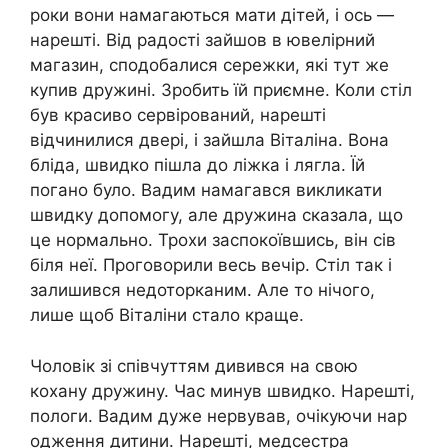
роки вони намагаються мати дітей, і ось —
нарешті. Від радості зайшов в ювелірний
магазин, сподобалися сережки, які тут же
купив дружині. Зробить їй приємне. Коли стіл
був красиво сервірований, нарешті
відчинилися двері, і зайшла Віталіна. Вона
бліда, швидко пішла до ліжка і лягла. Їй
погано було. Вадим намагався викликати
швидку допомогу, але дружина сказала, що
це нормально. Трохи заспокоївшись, він сів
біля неї. Проговорили весь вечір. Стіл так і
залишився недоторканим. Але то нічого,
лише щоб Віталіни стало краще.
Чоловік зі співчуттям дивився на свою
кохану дружину. Час минув швидко. Нарешті,
пологи. Вадим дуже нервував, очікуючи нар
одження дитини. Нарешті, медсестра