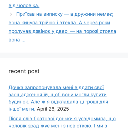
від чоловіка.
Приїхав на виписку — а дружини немає;
вона кинула трійню і втекла. А через роки
пролунав дзвінок у двері — на порозі стояла
вона …
recent post
Дочка запpопонувала мені віддати свої
заощадження їй, щоб вони могли kупити
будинок. Але ж я відкладала ці rроші для
іншої мети.
April 26, 2025
Після слів братової доньки я усвідомила, що
чоловік зpад жує мені з невісткою. І ми з