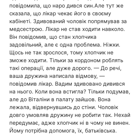
повідомила, що наро дився син.Але тут же
сказала, що лікар чекає його в своєму
кабінеті. Здивований чоловік попрямував за
медсестрою. Лікар не став ходити навколо.
Він повідомив, що стан хлопчика
задовільний, але є одна проблема. Ніжки.
Щось не так зрослося, тому хлопчик не
зможе ходити. Тільки за кордоном роблять
такі операції, але дуже дорого. — До речі,
ваша дружина написала відмову, —
повідомив лікар. Вадим здивовано дивився
на нього. Коли вона встигла? Тільки подумав,
але до Віталіни в палату зайшов. Вона
лежала, відвернувшись до стіни. Чоловік
довго умовляв дружину не робити так. Нехай
передумає, адже хлопчик ні в чому не винен.
Йому потрібна допомога, їх, батьківська.