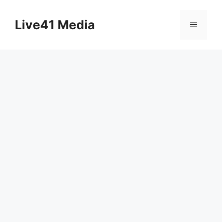
Skip
to
Live41 Media
Menu
content