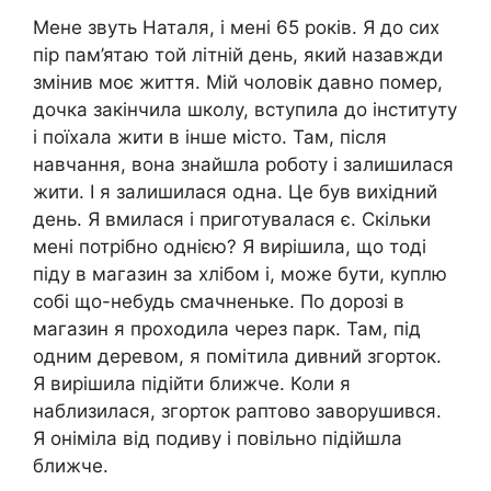
Мене звуть Наталя, і мені 65 років. Я до сих
пір пам’ятаю той літній день, який назавжди
змінив моє життя. Мій чоловік давно помер,
дочка закінчила школу, вступила до інституту
і поїхала жити в інше місто. Там, після
навчання, вона знайшла роботу і залишилася
жити. І я залишилася одна. Це був вихідний
день. Я вмилася і приготувалася є. Скільки
мені потрібно однією? Я вирішила, що тоді
піду в магазин за хлібом і, може бути, куплю
собі що-небудь смачненьке. По дорозі в
магазин я проходила через парк. Там, під
одним деревом, я помітила дивний згорток.
Я вирішила підійти ближче. Коли я
наблизилася, згорток раптово заворушився.
Я оніміла від подиву і повільно підійшла
ближче.