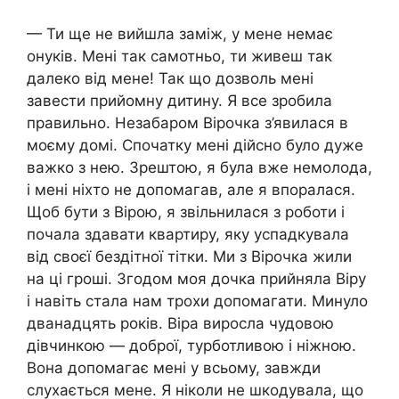
— Ти ще не вийшла заміж, у мене немає
онуків. Мені так самотньо, ти живеш так
далеко від мене! Так що дозволь мені
завести прийомну дитину. Я все зробила
правильно. Незабаром Вірочка з’явилася в
моєму домі. Спочатку мені дійсно було дуже
важко з нею. Зрештою, я була вже немолода,
і мені ніхто не допомагав, але я впоралася.
Щоб бути з Вірою, я звільнилася з роботи і
почала здавати квартиру, яку успадкувала
від своєї бездітної тітки. Ми з Вірочка жили
на ці гроші. Згодом моя дочка прийняла Віру
і навіть стала нам трохи допомагати. Минуло
дванадцять років. Віра виросла чудовою
дівчинкою — доброї, турботливою і ніжною.
Вона допомагає мені у всьому, завжди
слухається мене. Я ніколи не шкодувала, що