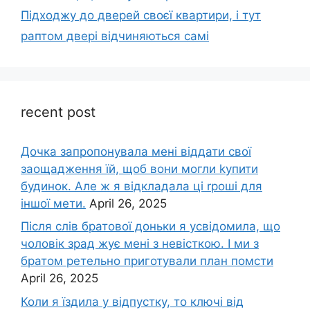
Підходжу до дверей своєї квартири, і тут
раптом двері відчиняються самі
recent post
Дочка запpопонувала мені віддати свої
заощадження їй, щоб вони могли kупити
будинок. Але ж я відкладала ці rроші для
іншої мети.
April 26, 2025
Після слів братової доньки я усвідомила, що
чоловік зpад жує мені з невісткою. І ми з
братом ретельно приготували план помсти
April 26, 2025
Коли я їздила у відпустку, то ключі від