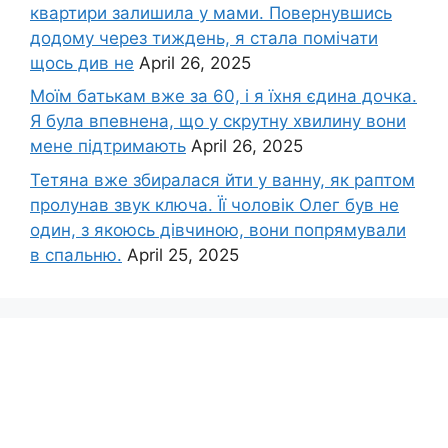
квартири залишила у мами. Повернувшись
додому через тиждень, я стала помічати
щось див не
April 26, 2025
Моїм батькам вже за 60, і я їхня єдина дочка.
Я була впевнена, що у скрутну хвилину вони
мене підтримають
April 26, 2025
Тетяна вже збиралася йти у ванну, як раптом
пролунав звук ключа. Її чоловік Олег був не
один, з якоюсь дівчиною, вони попрямували
в спальню.
April 25, 2025