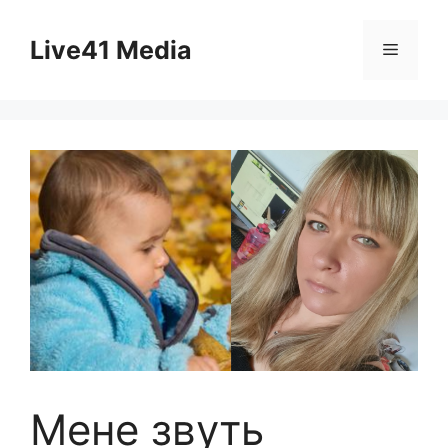
Skip
to
Live41 Media
Menu
content
Мене звуть