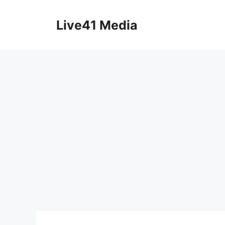
Skip
to
Live41 Media
content