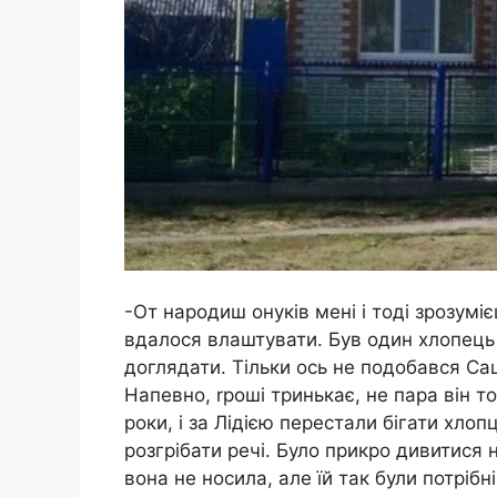
-От народиш онуків мені і тоді зрозумі
вдалося влаштувати. Був один хлопець С
доглядати. Тільки ось не подобався Са
Напевно, rроші тринькає, не пара він то
роки, і за Лідією перестали бігати хлопці
розгрібати речі. Було прикро дивитися 
вона не носила, але їй так були потрібні