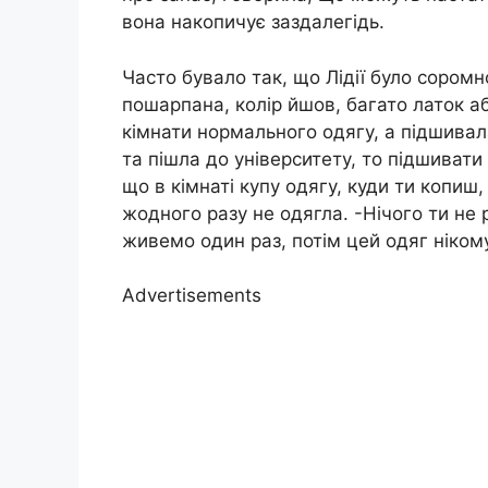
вона накопичує заздалегідь.
Часто бувало так, що Лідії було соромн
пошарпана, колір йшов, багато латок а
кімнати нормального одягу, а підшивала
та пішла до університету, то підшиват
що в кімнаті купу одягу, куди ти копиш
жодного разу не одягла. -Нічого ти не 
живемо один раз, потім цей одяг нікому
Advertisements