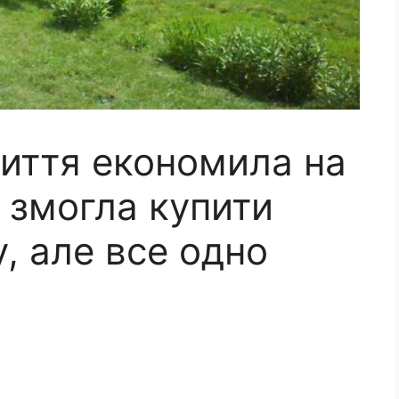
життя економила на
 змогла купити
, але все одно