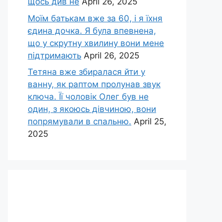
щось див не
April 26, 2025
Моїм батькам вже за 60, і я їхня
єдина дочка. Я була впевнена,
що у скрутну хвилину вони мене
підтримають
April 26, 2025
Тетяна вже збиралася йти у
ванну, як раптом пролунав звук
ключа. Її чоловік Олег був не
один, з якоюсь дівчиною, вони
попрямували в спальню.
April 25,
2025