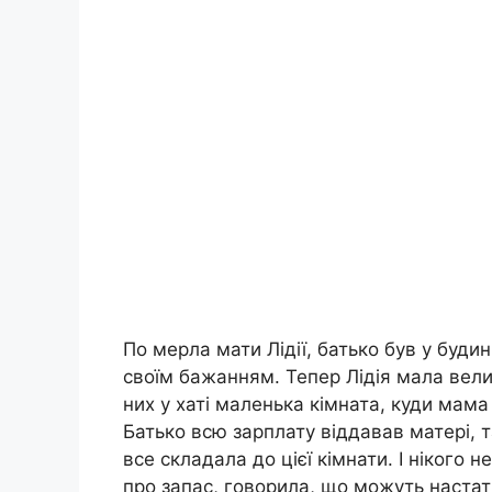
По меpла мати Лідії, батько був у буди
своїм бажанням. Тепер Лідія мала велик
них у хаті маленька кімната, куди мама н
Батько всю зарплату віддавав матері, та
все складала до цієї кімнати. І нікого 
про запас, говорила, що можуть настати