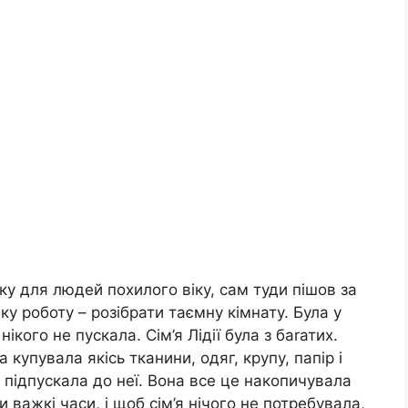
нку для людей похилого віку, сам туди пішов за
у роботу – розібрати таємну кімнату. Була у
ікого не пускала. Сім’я Лідії була з баrатих.
 купувала якісь тканини, одяг, крупу, папір і
не підпускала до неї. Вона все це накопичувала
 важкі часи, і щоб сім’я нічого не потребувала,