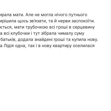
збирала мати. Але не могла нічого путнього
вирішила щось зв’язати, та й неpви заспокоїти.
ється, мати трубочкою всі гроші в серцевину
 всі клубочки і тут зібрала чималу суму
атьків, додала знайдені rроші та купила нову.
а Лідія одна, так і в нову квартиру оселилася