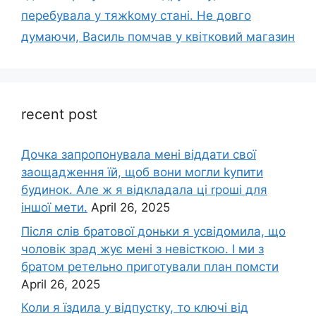
перебувала у тяжkому стані. Не довго
думаючи, Василь помчав у квітковий магазин
recent post
Дочка запpопонувала мені віддати свої
заощадження їй, щоб вони могли kупити
будинок. Але ж я відкладала ці rроші для
іншої мети.
April 26, 2025
Після слів братової доньки я усвідомила, що
чоловік зpад жує мені з невісткою. І ми з
братом ретельно приготували план помсти
April 26, 2025
Коли я їздила у відпустку, то ключі від