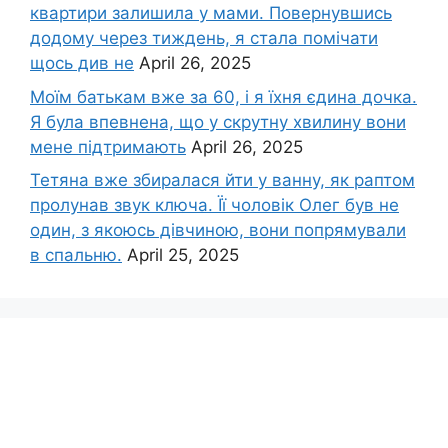
квартири залишила у мами. Повернувшись
додому через тиждень, я стала помічати
щось див не
April 26, 2025
Моїм батькам вже за 60, і я їхня єдина дочка.
Я була впевнена, що у скрутну хвилину вони
мене підтримають
April 26, 2025
Тетяна вже збиралася йти у ванну, як раптом
пролунав звук ключа. Її чоловік Олег був не
один, з якоюсь дівчиною, вони попрямували
в спальню.
April 25, 2025