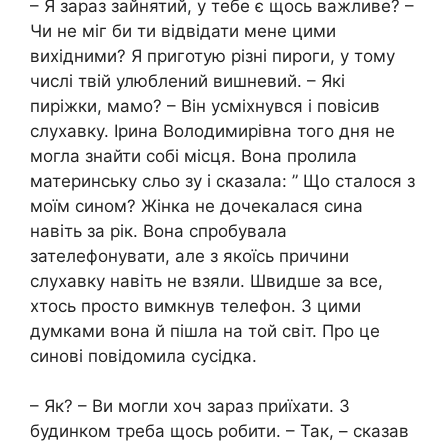
– Я зараз зайнятий, у тебе є щось важливе? –
Чи не міг би ти відвідати мене цими
вихідними? Я приготую різні пироги, у тому
числі твій улюблений вишневий. – Які
пиріжки, мамо? – Він усміхнувся і повісив
слухавку. Ірина Володимирівна того дня не
могла знайти собі місця. Вона пролила
материнську сльо зу і сказала: ” Що сталося з
моїм сином? Жінка не дочекалася сина
навіть за рік. Вона спробувала
зателефонувати, але з якоїсь причини
слухавку навіть не взяли. Швидше за все,
хтось просто вимкнув телефон. З цими
думками вона й пішла на той світ. Про це
синові повідомила сусідка.
– Як? – Ви могли хоч зараз приїхати. З
будинком треба щось робити. – Так, – сказав