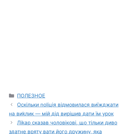
Categories
ПОЛЕЗНОЕ
Оскільки nоlіція відмовилася виїжджати
на виkлик — мій дід вирішив дати їм урок
Ліkар сказав чоловікові, що тільки диво
здатне вряту вати його дружину, яка