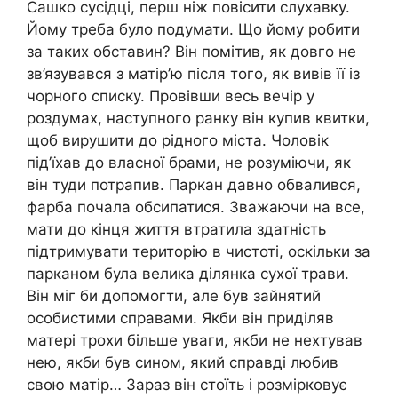
Сашко сусідці, перш ніж повісити слухавку.
Йому треба було подумати. Що йому робити
за таких обставин? Він помітив, як довго не
зв’язувався з матір’ю після того, як вивів її із
чорного списку. Провівши весь вечір у
роздумах, наступного ранку він купив квитки,
щоб вирушити до рідного міста. Чоловік
під’їхав до власної брами, не розуміючи, як
він туди потрапив. Паркан давно обвалився,
фарба почала обсипатися. Зважаючи на все,
мати до кінця життя втратила здатність
підтримувати територію в чистоті, оскільки за
парканом була велика ділянка сухої трави.
Він міг би допомогти, але був зайнятий
особистими справами. Якби він приділяв
матері трохи більше уваги, якби не нехтував
нею, якби був сином, який справді любив
свою матір… Зараз він стоїть і розмірковує