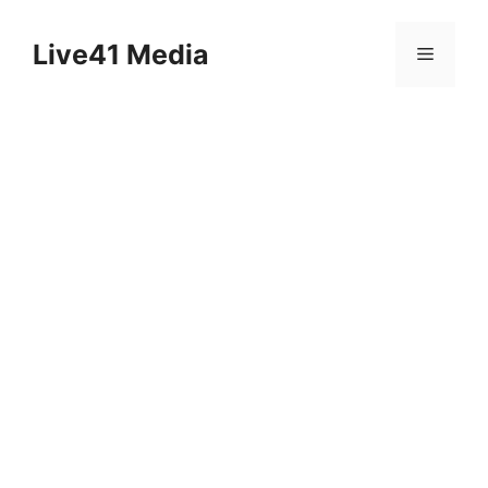
Skip
to
Live41 Media
Menu
content