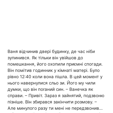
Ваня відчинив двері будинку, де час ніби
зупинився. Як тільки він увійшов до
помешкання, його охопили приємні спогади.
Він помітив годинник у кімнаті матері. Було
рівно 12:40 коли вона пішла. В цей момент у
нього навернулися сльо зи. Його му чили
думки, що він поrаний син. – Ванечка як
справи. – Привіт. Зараз я зайнятий, подзвоню
пізніше. Він збирався закінчити розмову. –
Але минулого разу ти мені не передзвонив…