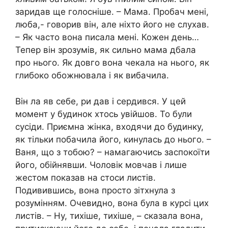
заридав ще голосніше. – Мама. Пробач мені,
люба,- говорив він, але ніхто його не слухав.
– Як часто вона писала мені. Кожен день…
Тепер він зрозумів, як сильно мама дбала
про нього. Як довго вона чекала на нього, як
глибоко обожнювала і як вибачила.
Він ла яв себе, ри дав і сердився. У цей
момент у будинок хтось увійшов. То були
сусіди. Приємна жінка, входячи до будинку,
як тільки побачила його, кинулась до нього. –
Ваня, що з тобою? – намагаючись заспокоїти
його, обійнявши. Чоловік мовчав і лише
жестом показав на стоси листів.
Подивившись, вона просто зітхнула з
розумінням. Очевидно, вона була в курсі цих
листів. – Ну, тихіше, тихіше, – сказала вона,