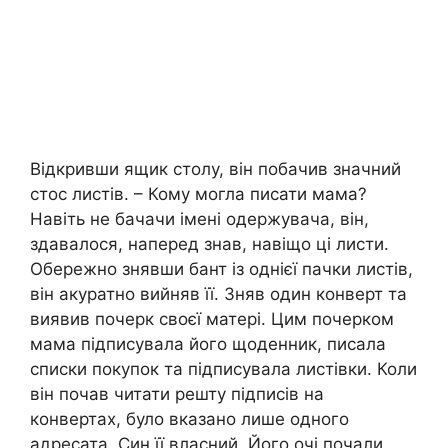
Відкривши ящик столу, він побачив значний
стос листів. – Кому могла писати мама?
Навіть не бачачи імені одержувача, він,
здавалося, наперед знав, навіщо ці листи.
Обережно знявши бант із однієї пачки листів,
він акуратно вийняв її. Зняв один конверт та
виявив почерк своєї матері. Цим почерком
мама підписувала його щоденник, писала
списки покупок та підписувала листівки. Коли
він почав читати решту підписів на
конвертах, було вказано лише одного
адресата. Син її власний. Його очі почали