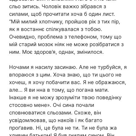
сльо зитись. Чоловік важко зібрався з
силами, щоб прочитати хоча б один лист.
“Мій милий хлопчику, пройшов рік з тих пір,
як я востаннє спілкувалася з тобою.
Очевидно, проблема з телефоном, тому що
мій старий мозок ніяк не може розібратися з
ним. Моє здоров’я, однак, змінилося.
Ночами я насилу засинаю. Але не турбуйся, я
впораюся з цим. Хоча знаю, що ти цього не
хочеш, я хочу побачити вас. Я не ображаюся,
але… Я ви нна в тому, що погана мати.
Інакше я не можу зрозуміти твою поведінку
стосовно мене». Очі сина почали
сповнюватися сльозами. Схоже, він
усвідомлював, що накоїв і як багато
проґавив. Ні, це була не ти. Ти не була жа
хливим батьком! Я був rнилим сином. Він