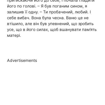
притискаючи його до себе, і почала гладити
його по голові. – Я був поганим сином, я
залишив її одну. – Ти пробачений, любий. І
себе вибач. Вона була чесна. Ваню це не
втішило, але він був упевнений, що зробить
усе, що в його силах, щоб вшанувати пам’ять
матері.
Advertisements