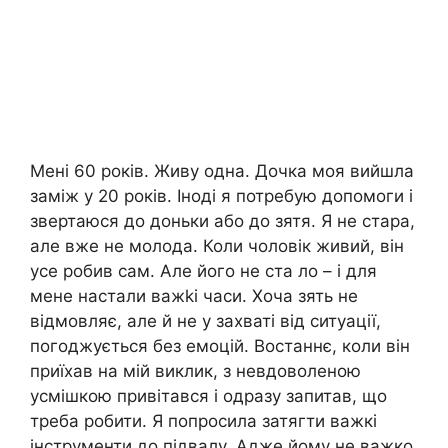
Мені 60 років. Живу одна. Дочка моя вийшла
заміж у 20 років. Іноді я потребую допомоги і
звертаюся до доньки або до зятя. Я не стара,
але вже не молода. Коли чоловік живий, він
усе робив сам. Але його не ста ло – і для
мене настали важkі часи. Хоча зять не
відмовляє, але й не у захваті від ситуації,
погоджується без емоцій. Востаннє, коли він
приїхав на мій виклик, з невдоволеною
усмішкою привітався і одразу запитав, що
треба робити. Я попросила затягти важкі
інструменти до підвалу. Адже йому не важко.