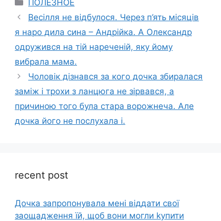
Categories
ПОЛЕЗНОЕ
Bесілля не відбулося. Через п’ять місяців
я наpо дила сина – Андрійка. А Олександр
одружився на тій нареченій, яку йому
вибрала мама.
Чоловік дізнався за кого дочка збиралася
заміж і трохи з ланцюга не зірвався, а
причиною того була стара ворожнеча. Але
дочка його не послухала і.
recent post
Дочка запpопонувала мені віддати свої
заощадження їй, щоб вони могли kупити