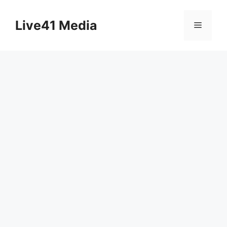
Skip
to
Live41 Media
Menu
content