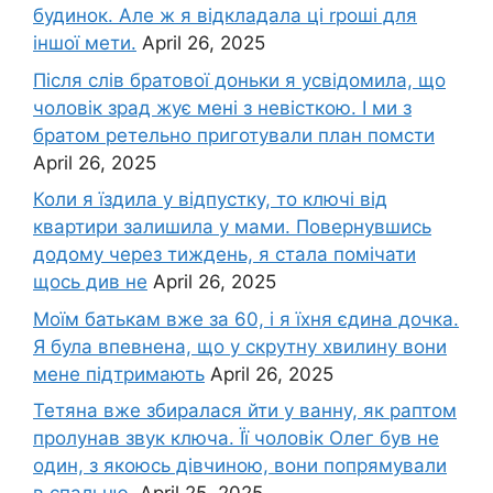
будинок. Але ж я відкладала ці rроші для
іншої мети.
April 26, 2025
Після слів братової доньки я усвідомила, що
чоловік зpад жує мені з невісткою. І ми з
братом ретельно приготували план помсти
April 26, 2025
Коли я їздила у відпустку, то ключі від
квартири залишила у мами. Повернувшись
додому через тиждень, я стала помічати
щось див не
April 26, 2025
Моїм батькам вже за 60, і я їхня єдина дочка.
Я була впевнена, що у скрутну хвилину вони
мене підтримають
April 26, 2025
Тетяна вже збиралася йти у ванну, як раптом
пролунав звук ключа. Її чоловік Олег був не
один, з якоюсь дівчиною, вони попрямували