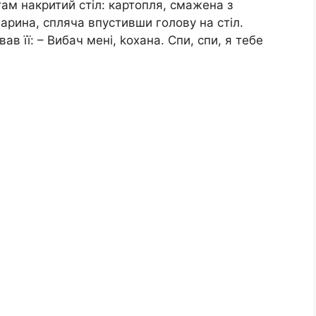
ам накритий стіл: картопля, смажена з
 Марина, спляча впустивши голову на стіл.
ав її: – Вибач мені, kохана. Спи, спи, я тебе