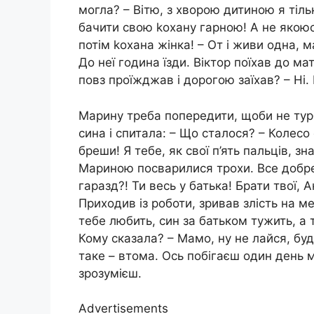
могла? – Вітю, з хворою дитиною я тільк
бачити свою kохану гарною! А не якоюс
потім kохана жінка! – От і живи одна, 
До неї година їзди. Віктор поїхав до мат
повз проїжджав і дорогою заїхав? – Ні.
Марину треба попередити, щоби не тур
сина і спитала: – Що сталося? – Колесо
бреши! Я тебе, як свої п’ять пальців, 
Мариною посварилися трохи. Все добре.
гаразд?! Ти весь у батька! Брати твої, А
Приходив із роботи, зривав злість на 
тебе любить, син за батьком тужить, а
Кому сказала? – Мамо, ну не лайся, буд
таке – втома. Ось побігаєш один день 
зрозумієш.
Advertisements