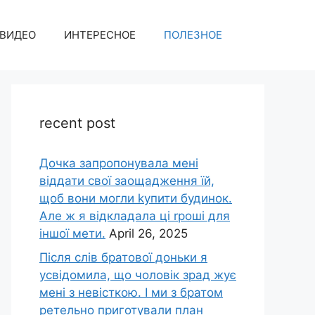
ВИДЕО
ИНТЕРЕСНОЕ
ПОЛЕЗНОЕ
recent post
Дочка запpопонувала мені
віддати свої заощадження їй,
щоб вони могли kупити будинок.
Але ж я відкладала ці rроші для
іншої мети.
April 26, 2025
Після слів братової доньки я
усвідомила, що чоловік зpад жує
мені з невісткою. І ми з братом
ретельно приготували план