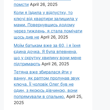
помсти
April 26, 2025
Коли я їздила у відпустку, то
ключі від квартири залишила у
мами. Повернувшись додому
через тиждень, я стала помічати
щось див не
April 26, 2025
Моїм батькам вже за 60, і я їхня
єдина дочка. Я була впевнена,
що у скрутну хвилину вони мене
підтримають
April 26, 2025
Тетяна вже збиралася йти у
ванну, як раптом пролунав звук
ключа. Її чоловік Олег був не
один, з якоюсь дівчиною, вони
попрямували в спальню.
April 25,
2025