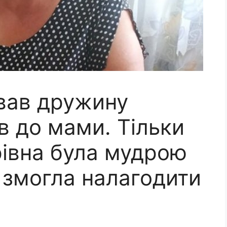
звав дружину
в до мами. Тільки
рівна була мудрою
 змогла налагодити