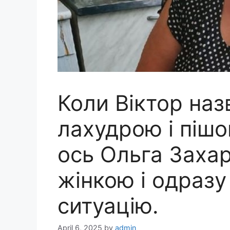
Коли Віктор на
лахудрою і пішо
ось Ольга Заха
жінкою і одразу
ситуацію.
April 6, 2025
by
admin