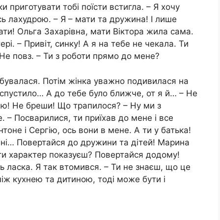
и приготувати тобі поїсти встигла. – Я хочу
ь лахудрою. – Я – мати та дружина! І лише
мати! Ольга Захарівна, мати Віктора жила сама.
ері. – Привіт, синку! А я на тебе не чекала. Ти
 Не повз. – Ти з роботи прямо до мене?
бувалася. Потім жінка уважно подивилася на
 спустило… А до тебе було ближче, от я й… – Не
знаю! Не бреши! Що трапилося? – Ну ми з
 – Посварилися, ти приїхав до мене і все
нтоне і Сергію, ось вони в мене. А ти у батька!
мені… Повертайся до дружини та дітей! Марина
 ти характер показуєш? Повертайся додому!
ь ласка. Я так втомився. – Ти не знаєш, що це
між кухнею та дитиною, тоді може бути і