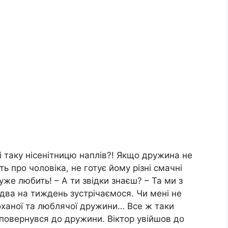
і таку нісенітницю наплів?! Якщо дружина не
ь про чоловіка, не готує йому різні смачні
уже любить! – А ти звідки знаєш? – Та ми з
 два на тиждень зустрічаємося. Чи мені не
kоханої та люблячої дружини… Все ж таки
повернувся до дружини. Віктор увійшов до