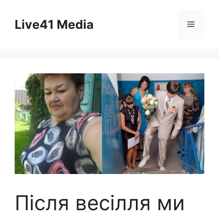
Skip
to
Live41 Media
Menu
content
Після весілля ми