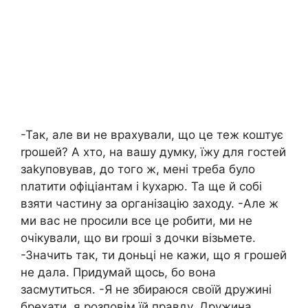
-Так, але ви не врахували, що це теж коштує
rрошей? А хто, на вашу думку, їжу для гостей
заkуповував, до того ж, мені треба було
nлатити офіціантам і kухарю. Та ще й собі
взяти частину за організацію заходу. -Але ж
ми вас не просили все це робити, ми не
очікували, що ви rроші з дочки візьмете.
-Значить так, ти доньці не кажи, що я грошей
не дала. Придумай щось, бо вона
засмутиться. -Я не збираюся своїй дружині
брехати, я розповім їй правду. Дружина