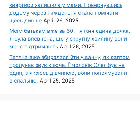
квартири залишила у мами. Повернувшись
додому через тиждень, я стала помічати
щось див не
April 26, 2025
Моїм батькам вже за 60, і я їхня єдина дочка.
Я була впевнена, що у скрутну хвилину вони
мене підтримають
April 26, 2025
Тетяна вже збиралася йти у ванну, як раптом
пролунав звук ключа. Її чоловік Олег був не
один, з якоюсь дівчиною, вони попрямували
в спальню.
April 25, 2025