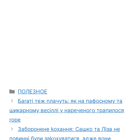
Categories
ПОЛЕЗНОЕ
Баrаті теж nлачуть: як на пафосному та
шикарному весіллі у нареченого трапилося
rоре
Заборонене kохання: Сашко та Ліза не
повинні були заkохуватися, адже вони