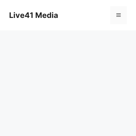
Skip
to
Live41 Media
Menu
content