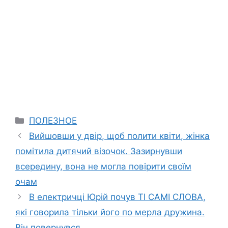
Categories
ПОЛЕЗНОЕ
Вийшовши у двір, щоб полити квіти, жінка
помітила дитячий візочок. Зазирнувши
всередину, вона не могла повірити своїм
очам
В електричці Юрій почув ТІ САМІ СЛОВА,
які говорила тільки його по мepла дружина.
Він повернувся…