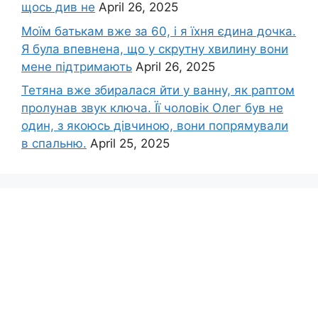
щось див не
April 26, 2025
Моїм батькам вже за 60, і я їхня єдина дочка.
Я була впевнена, що у скрутну хвилину вони
мене підтримають
April 26, 2025
Тетяна вже збиралася йти у ванну, як раптом
пролунав звук ключа. Її чоловік Олег був не
один, з якоюсь дівчиною, вони попрямували
в спальню.
April 25, 2025