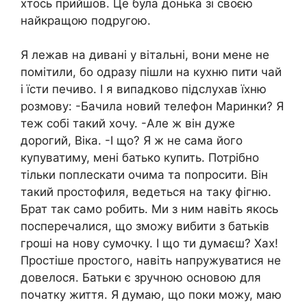
хтось прийшов. Це була донька зі своєю
найкращою подругою.
Я лежав на дивані у вітальні, вони мене не
помітили, бо одразу пішли на кухню пити чай
і їсти печиво. І я випадково підслухав їхню
розмову: -Бачила новий телефон Маринки? Я
теж собі такий хочу. -Але ж він дуже
дорогий, Віка. -І що? Я ж не сама його
купуватиму, мені батько купить. Потрібно
тільки поплескати очима та попросити. Він
такий простофиля, ведеться на таку фігню.
Брат так само робить. Ми з ним навіть якось
посперечалися, що зможу вибити з батьків
гроші на нову сумочку. І що ти думаєш? Хах!
Простіше простого, навіть напружуватися не
довелося. Батьки є зручною основою для
початку життя. Я думаю, що поки можу, маю