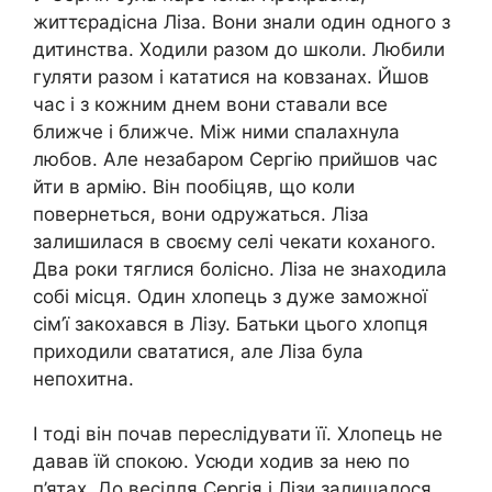
життєрадісна Ліза. Вони знали один одного з
дитинства. Ходили разом до школи. Любили
гуляти разом і кататися на ковзанах. Йшов
час і з кожним днем вони ставали все
ближче і ближче. Між ними спалахнула
любов. Але незабаром Сергію прийшов час
йти в армію. Він пообіцяв, що коли
повернеться, вони одружаться. Ліза
залишилася в своєму селі чекати коханого.
Два роки тяглися болісно. Ліза не знаходила
собі місця. Один хлопець з дуже заможної
сім’ї закохався в Лізу. Батьки цього хлопця
приходили свататися, але Ліза була
непохитна.
І тоді він почав переслідувати її. Хлопець не
давав їй спокою. Усюди ходив за нею по
п’ятах. До весілля Сергія і Лізи залишалося