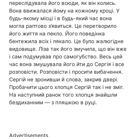
переслідувала його всюди, як він колись.
Вона ввижалася йому на кожному кроці. У
будь-якому місці і в будь-який час вона
могла раптово з’явиться. Це перетворило
його життя на пекло. Його поведінка
бентежила всіх і лякало. Це було жалюгідне
видовище. Ліза так його змучила, що він вже
і сам подумував про самогубство. Весь цей
час вона змушувала його йти до Сергія і все
розповісти. Розповісти і просити вибачення.
Сергій не зронивши й слова, закрив двері.
Пробачити цього хлопця Сергій так і не зміг.
На наступний ранок того хлопця знайшли
бездиханним — з пляшкою в руці.
Advertisements