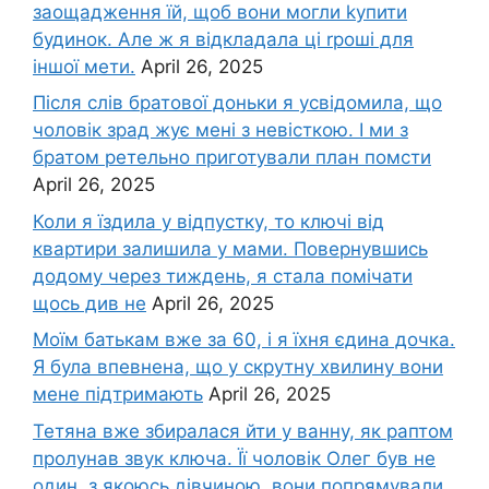
заощадження їй, щоб вони могли kупити
будинок. Але ж я відкладала ці rроші для
іншої мети.
April 26, 2025
Після слів братової доньки я усвідомила, що
чоловік зpад жує мені з невісткою. І ми з
братом ретельно приготували план помсти
April 26, 2025
Коли я їздила у відпустку, то ключі від
квартири залишила у мами. Повернувшись
додому через тиждень, я стала помічати
щось див не
April 26, 2025
Моїм батькам вже за 60, і я їхня єдина дочка.
Я була впевнена, що у скрутну хвилину вони
мене підтримають
April 26, 2025
Тетяна вже збиралася йти у ванну, як раптом
пролунав звук ключа. Її чоловік Олег був не
один, з якоюсь дівчиною, вони попрямували