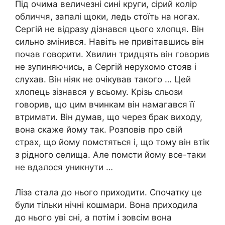
Під очима величезні сині круги, сірий колір
обличчя, запалі щоки, ледь стоїть на ногах.
Сергій не відразу дізнався цього хлопця. Він
сильно змінився. Навіть не привітавшись він
почав говорити. Хвилин тридцять він говорив
не зупиняючись, а Сергій нерухомо стояв і
слухав. Він ніяк не очікував такого … Цей
хлопець зізнався у всьому. Крізь сльози
говорив, що цим вчинкам він намагався її
втримати. Він думав, що через брак виходу,
вона скаже йому так. Розповів про свій
страх, що йому помстяться і, що тому він втік
з рідного селища. Але помсти йому все-таки
не вдалося уникнути …
Ліза стала до нього приходити. Спочатку це
були тільки нічні кошмари. Вона приходила
до нього уві сні, а потім і зовсім вона