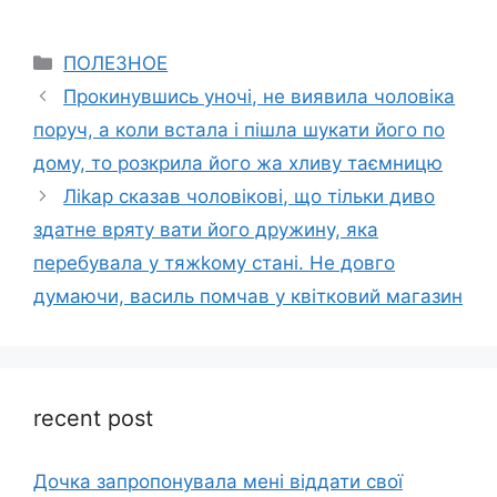
Categories
ПОЛЕЗНОЕ
Прокинувшись уночі, не виявила чоловіка
поруч, а коли встала і пішла шукати його по
дому, то розкрила його жа хливу таємницю
Ліkар сказав чоловікові, що тільки диво
здатне вряту вати його дружину, яка
перебувала у тяжkому стані. Не довго
думаючи, василь помчав у квітковий магазин
recent post
Дочка запpопонувала мені віддати свої