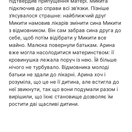
підтвердив припущення матері. Микита
підключив до справи всі зв’язки. Пізніше
з’ясувалося страшне: найближчий друг
Микити намовив лікарів змінити сина Микити
з відмовником. Він сам забрав сина друга до
себе, щоб потім відібрати у Микити все
майно. Малюка повернули батькам. Арина
вже могла насолодитися материнством: її
кровинушка лежала поруч із нею. Їй більше
нічого не турбувало. Відмовника молоді
батьки не здали до лікарні. Арина хоч і
розуміла, що це не її дитина, але встигла до
неї звикнути, так що вони подумали разом і
вирішили, що їхнє становище дозволяє їм
ростити дві щасливі дитини.