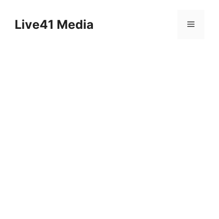
Skip
to
Live41 Media
Menu
content