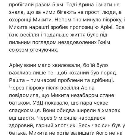
пробігали разом 5 км. Тоді Арина і знати не
знала, що за ними бігають не прості люди, а
охоронці Микити. Непомітно минуло півроку, і
Микита нарешті зробив пропозицію Аріні. Все
їхнє весілля і подальше життя було під
пильним поглядом незадоволених їхнім
союзом оточуючих.
Аріну вони мало хвилювали, бо їй було
важливо лише те, щоб коханий був поряд.
Решта – тимчасові проблеми та дрібниці.
Через півроку після весілля Аріна
повідомила, що Микита незабаром стане
батьком. УЗД показало, що пара чекає
спадкоємця. Вони обидва ширяли в хмарах
від щастя. Через 9 місяців народився
здоровий, гарний хлопчик. Весь час син був у
батька. Микита не хотів залишати його не на