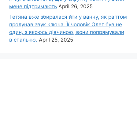
мене підтримають
April 26, 2025
Тетяна вже збиралася йти у ванну, як раптом
пролунав звук ключа. Її чоловік Олег був не
один, з якоюсь дівчиною, вони попрямували
в спальню.
April 25, 2025