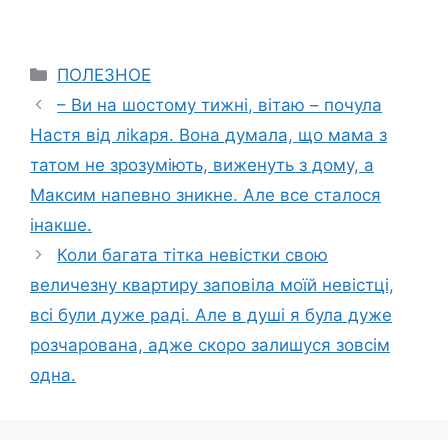
Categories
ПОЛЕЗНОЕ
– Ви на шостому тижні, вітаю – почула
Настя від ліkаря. Вона думала, що мама з
татом не зрозуміють, виженуть з дому, а
Максим напевно зникне. Але все сталося
інакше.
Коли багата тітка невістки свою
величезну квартиру заповіла моїй невістці,
всі були дуже раді. Але в душі я була дуже
розчарована, адже скоро залишуся зовсім
одна.