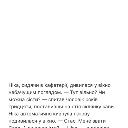
Ніка, сидячи в кафетерії, дивилася у вікно
небачущим поглядом. — Тут вільно? Чи
можна сісти? — спитав чоловік років
тридцяти, поставивши на стіл склянку кави.
Ніка автоматично кивнула і знову
подивилася у вікно. — Стас. Мене звати
Стас. А як ваше ім’я? — Ніка, — відповіла