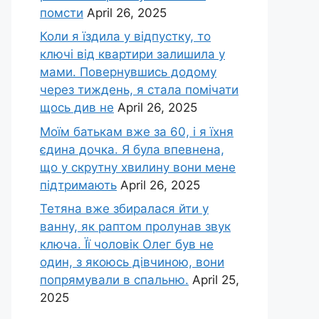
помсти
April 26, 2025
Коли я їздила у відпустку, то
ключі від квартири залишила у
мами. Повернувшись додому
через тиждень, я стала помічати
щось див не
April 26, 2025
Моїм батькам вже за 60, і я їхня
єдина дочка. Я була впевнена,
що у скрутну хвилину вони мене
підтримають
April 26, 2025
Тетяна вже збиралася йти у
ванну, як раптом пролунав звук
ключа. Її чоловік Олег був не
один, з якоюсь дівчиною, вони
попрямували в спальню.
April 25,
2025