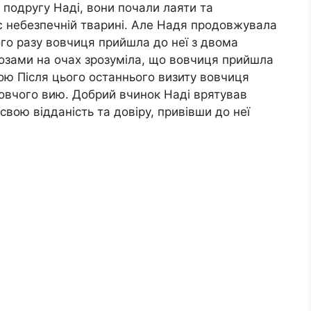
 подругу Наді, вони почали лаяти та
ає небезпечній тварині. Але Надя продовжувала
ого разу вовчиця прийшла до неї з двома
ьозами на очах зрозуміла, що вовчиця прийшла
ою Після цього останнього визиту вовчиця
 вовчого вию. Добрий вчинок Наді врятував
 свою відданість та довіру, привівши до неї