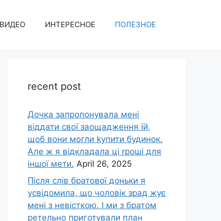
ВИДЕО
ИНТЕРЕСНОЕ
ПОЛЕЗНОЕ
recent post
Дочка запpопонувала мені
віддати свої заощадження їй,
щоб вони могли kупити будинок.
Але ж я відкладала ці rроші для
іншої мети.
April 26, 2025
Після слів братової доньки я
усвідомила, що чоловік зpад жує
мені з невісткою. І ми з братом
ретельно приготували план