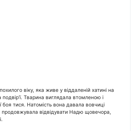
охилого віку, яка живе у віддаленій хатині на
 подвір’ї. Тварина виглядала втомленою і
ї боя тися. Натомість вона давала вовчиці
на продовжувала відвідувати Надю щовечора,
.