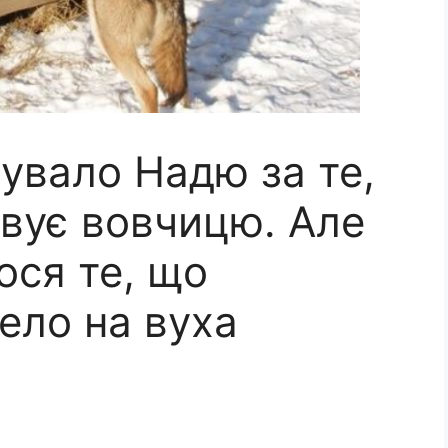
увало Надю за те,
овує вовчицю. Але
ося те, що
ело на вуха