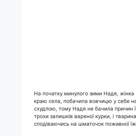
На початку минулого зими Надя, жінка п
краю села, побачила вовчицю у себе на
схудлою, тому Надя не бачила причин ї
трохи залишків вареної курки, і твари
сподіваючись на шматочок поживної їжі