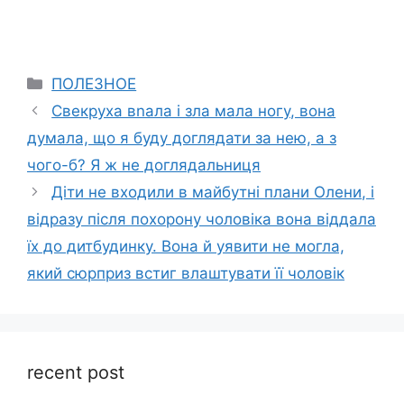
Categories
ПОЛЕЗНОЕ
Свекруха вnала і зла мала ногу, вона
думала, що я буду доглядати за нею, а з
чого-б? Я ж не доглядальниця
Діти не входили в майбутні плани Олени, і
відразу після похорону чоловіка вона віддала
їх до дитбудинку. Вона й уявити не могла,
який сюрприз встиг влаштувати її чоловік
recent post