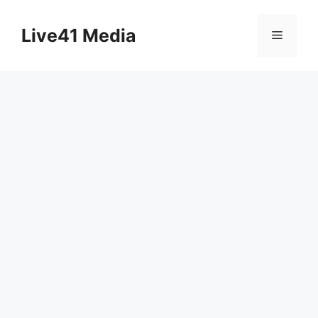
Skip
to
Live41 Media
Menu
content