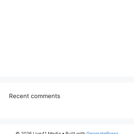
Recent comments
© 2026 Live41 Media
• Built with
GeneratePress