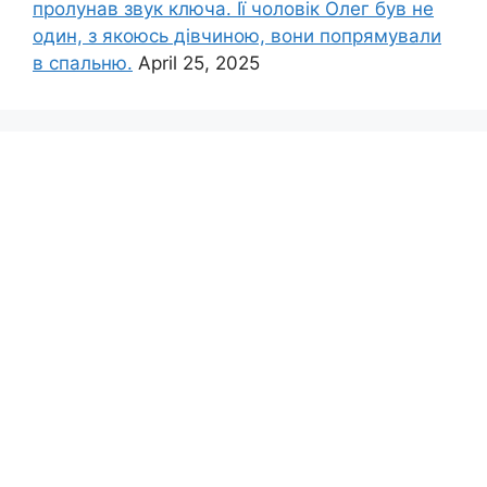
пролунав звук ключа. Її чоловік Олег був не
один, з якоюсь дівчиною, вони попрямували
в спальню.
April 25, 2025