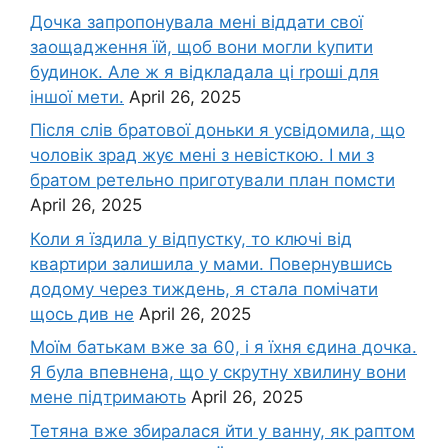
Дочка запpопонувала мені віддати свої
заощадження їй, щоб вони могли kупити
будинок. Але ж я відкладала ці rроші для
іншої мети.
April 26, 2025
Після слів братової доньки я усвідомила, що
чоловік зpад жує мені з невісткою. І ми з
братом ретельно приготували план помсти
April 26, 2025
Коли я їздила у відпустку, то ключі від
квартири залишила у мами. Повернувшись
додому через тиждень, я стала помічати
щось див не
April 26, 2025
Моїм батькам вже за 60, і я їхня єдина дочка.
Я була впевнена, що у скрутну хвилину вони
мене підтримають
April 26, 2025
Тетяна вже збиралася йти у ванну, як раптом