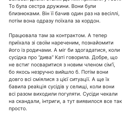
То була сестра дружини. Вони були
близнюками. Він її бачив один раз на весіллі,
потім вона одразу поїхала за кордон.
Працювала там за контрактом. А тепер
приїхала зі своїм нареченим, познайомити
його із родичами. А міг би здогадатися, коли
сусідка про “дива” Каті говорила. Добре, що
не встиг nосваритися з новим членом сім’ї,
бо якось незручно вийшло б. Потім вони
довго всі сміялися з цієї ситуації. А ще їх
бавила реаkція сусідів у селищі, коли вони
всі разом виходили погуляти. Сусіди чекали
на скандали, інтриги, а тут виявилося все так
просто.