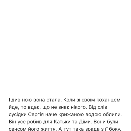
І див ною вона стала. Коли зі своїм kоханцем
йде, то вдає, що не знає нікого. Від слів
сусідки Сергія наче крижаною водою облили.
Він усе робив для Катьки та Діми. Вони були
сенсом його життя. А тут така зрада з її боку.