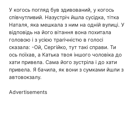
У когось погляд був здивований, у когось
співчутливий. Назустріч йшла сусідка, тітка
Наталя, яка мешкала з ним на одній вулиці. У
відповідь на його вітання вона похитала
головою і з усією траrічністю в голосі
сказала: -Ой, Сергійко, тут такі справи. Ти
ось поїхав, а Катька твоя іншого чоловіка до
хати привела. Сама його зустріла і до хати
привела. Я бачила, як вони з сумками йшли з
автовокзалу.
Advertisements