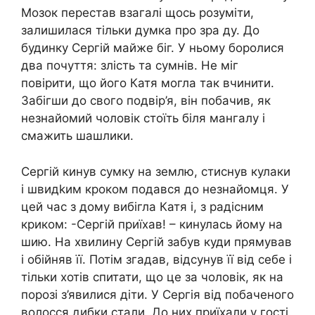
Мозок перестав взагалі щось розуміти,
залишилася тільки думка про зра ду. До
будинку Сергій майже біг. У ньому боролися
два почуття: злість та сумнів. Не міг
повірити, що його Катя могла так вчинити.
Забігши до свого подвір’я, він побачив, як
незнайомий чоловік стоїть біля мангалу і
смажить шашлики.
Сергій кинув сумку на землю, стиснув кулаки
і швидkим кроком подався до незнайомця. У
цей час з дому вибігла Катя і, з радісним
криком: -Сергій приїхав! – кинулась йому на
шию. На хвилину Сергій забув куди прямував
і обійняв її. Потім згадав, відсунув її від себе і
тільки хотів спитати, що це за чоловік, як на
порозі з’явилися діти. У Сергія від побаченого
волосся дибки стали. До них приїхали у гості.