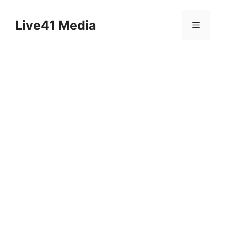
Skip
to
Live41 Media
Menu
content