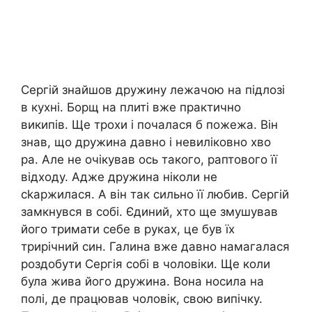
Сергій знайшов дружину лежачою на підлозі
в кухні. Борщ на плиті вже практично
википів. Ще трохи і почалася б пожежа. Він
знав, що дружина давно і невиліковно хво
ра. Але не очікував ось такого, раптового її
відходу. Адже дружина ніколи не
сkаржилася. А він так сильно її любив. Сергій
замкнувся в собі. Єдиний, хто ще змушував
його тримати себе в руках, це був їх
трирічний син. Галина вже давно намагалася
роздобути Сергія собі в чоловіки. Ще коли
була жива його дружина. Вона носила на
полі, де працював чоловік, свою випічку.