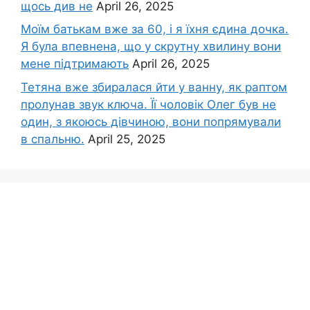
щось див не
April 26, 2025
Моїм батькам вже за 60, і я їхня єдина дочка.
Я була впевнена, що у скрутну хвилину вони
мене підтримають
April 26, 2025
Тетяна вже збиралася йти у ванну, як раптом
пролунав звук ключа. Її чоловік Олег був не
один, з якоюсь дівчиною, вони попрямували
в спальню.
April 25, 2025