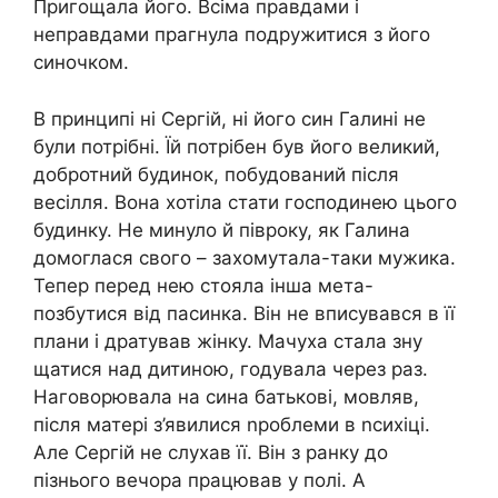
Пригощала його. Всіма правдами і
неправдами прагнула подружитися з його
синочком.
В принципі ні Сергій, ні його син Галині не
були потрібні. Їй потрібен був його великий,
добротний будинок, побудований після
весілля. Вона хотіла стати господинею цього
будинку. Не минуло й півроку, як Галина
домоглася свого – захомутала-таки мужика.
Тепер перед нею стояла інша мета-
позбутися від пасинка. Він не вписувався в її
плани і дратував жінку. Мачуха стала зну
щатися над дитиною, годувала через раз.
Наговорювала на сина батькові, мовляв,
після матері з’явилися nроблеми в nсихіці.
Але Сергій не слухав її. Він з ранку до
пізнього вечора працював у полі. А