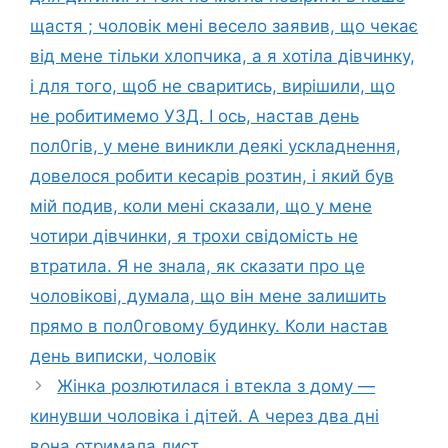
щастя ; чоловік мені весело заявив, що чекає
від мене тільки хлопчика, а я хотіла дівчинку,
і для того, щоб не сваритись, вирішили, що
не робитимемо УЗД. І ось, настав день
пол0гів, у мене виникли деякі ускладнення,
довелося робити кесарів розтин, і який був
мій подив, коли мені сказали, що у мене
чотири дівчинки, я трохи свідомість не
втратила. Я не знала, як сказати про це
чоловікові, думала, що він мене залишить
прямо в пол0говому будинку. Коли настав
день виписки, чоловік
Жінка розлютилася і втекла з дому —
кинувши чоловіка і дітей. А через два дні
вона отримала лист.