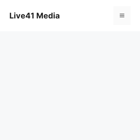
Skip
to
Live41 Media
Menu
content