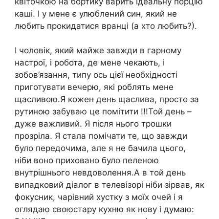
квіточкою на бортику варить ідеальну порцію
каші. І у мене є улюблений син, який не
любить прокидатися вранці (а хто любить?).
І чоловік, який майже завжди в гарному
настрої, і робота, де мене чекають, і
зобов’язання, типу ось цієї необхідності
приготувати вечерю, які роблять мене
щасливою.Я кожен день щаслива, просто за
рутиною забуваю це помітити !!!Той день –
дуже важливий. Я після нього трошки
прозріла. Я стала помічати те, що завжди
було передочима, але я не бачила цього,
ніби воно приховано було пеленою
внутрішнього невдоволення.А в той день
випадковий діалог в телевізорі ніби зірвав, як
фокусник, чарівний хустку з моїх очей і я
оглядаю своюстару кухню як нову і думаю: