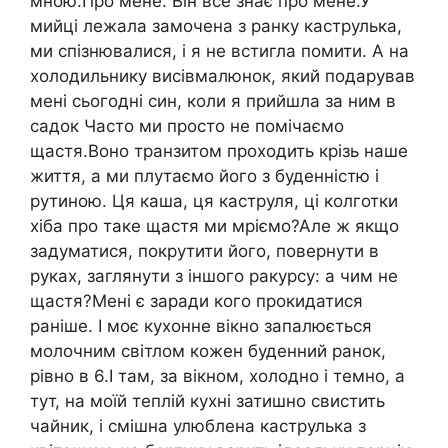
мною.Про мене. Він все знає про мене.У
мийці лежала замочена з ранку каструлька,
ми спізнювалися, і я не встигла помити. А на
холодильнику висівмалюнок, який подарував
мені сьогодні син, коли я прийшла за ним в
садок Часто ми просто не помічаємо
щастя.Воно транзитом проходить крізь наше
життя, а ми плутаємо його з буденністю і
рутиною. Ця каша, ця каструля, ці колготки
хіба про таке щастя ми мріємо?Але ж якщо
задуматися, покрутити його, повернути в
руках, заглянути з іншого ракурсу: а чим не
щастя?Мені є заради кого прокидатися
раніше. І моє кухонне вікно запалюється
молочним світлом кожен буденний ранок,
рівно в 6.І там, за вікном, холодно і темно, а
тут, на моїй теплій кухні затишно свистить
чайник, і смішна улюблена каструлька з