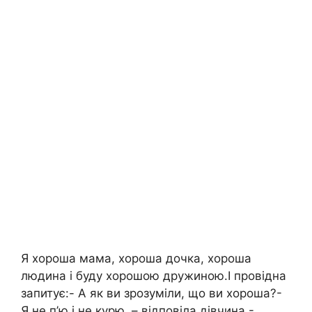
Я хороша мама, хороша дочка, хороша
людина і буду хорошою дружиною.І провідна
запитує:- А як ви зрозуміли, що ви хороша?-
Я не п’ю і не курю, – відповіла дівчина.-