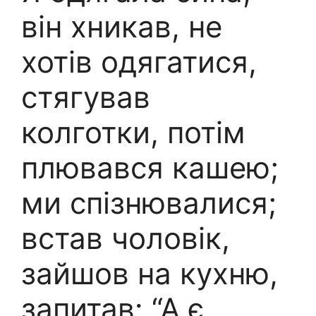
він хникав, не
хотів одягатися,
стягував
колготки, потім
плювався кашею;
ми спізнювалися;
встав чоловік,
зайшов на кухню,
запитав: “А є