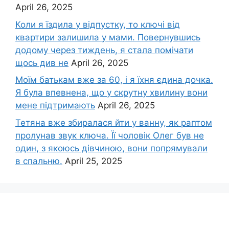
April 26, 2025
Коли я їздила у відпустку, то ключі від
квартири залишила у мами. Повернувшись
додому через тиждень, я стала помічати
щось див не
April 26, 2025
Моїм батькам вже за 60, і я їхня єдина дочка.
Я була впевнена, що у скрутну хвилину вони
мене підтримають
April 26, 2025
Тетяна вже збиралася йти у ванну, як раптом
пролунав звук ключа. Її чоловік Олег був не
один, з якоюсь дівчиною, вони попрямували
в спальню.
April 25, 2025