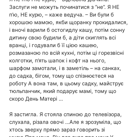
Заслуги не можуть починатися з “не”. Я НЕ
п’ю, НЕ курю, – каже ведуча. – Ви були б
хорошою мамою, якби щоранку прокидалися,
і вночі варили б остогидлу кашу, потім сонну
дитину свою будили б, а діти скиглять всі
вранці, і годували б її цією кашею,
розмазаною по всій кухні, потім ці горезвісні
колготки, п’ять шапок і кофт на нього,
шарфом замотали, і в заметіль – на санках,
до садка, бігом, тому що спізнюєтеся на
роботу А вона там, в цьому садку, майструє
тюльпанчик, який подарує мамі, тому що
скоро День Матері …
Я застигла. Я стояла спиною до телевізора,
слухала, різала овочі …Але я зрозуміла, що
хтось зверху прямо зараз говорить зі