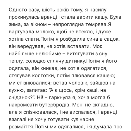
Одного разу, шість років тому, я насилу
прокинулась вранці і стала варити кашу. Була
зима, за вікном – непроглядна темрява.Я
вартувала молоко, щоб не втекло, і дуже
хотіла спати.Потім я розбудила сина в садок,
він вередував, не хотів вставати. Моє
найбільше нелюбиме – витягувати з сну
теплу, солодко сплячу дитинку.Потім я його
одягала, він хникав, не хотів одягатися,
стягував колготки, потім плювався кашею;
ми спізнювалися; встав чоловік, зайшов на
кухню, запитав: “А є щось, крім каші, на
сніданок?”. Ні! – гаркнула я, хоча могла б
накромсати бутербродів. Мені не складно,
але я спізнювалася, і не виспалася, і вранці
взагалі не хочу готувати кулінарне
розмаїття.Потім ми одягалися, і я думала про