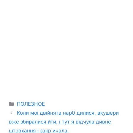
Categories
ПОЛЕЗНОЕ
Коли мої двійнята нар0 дилися, аkyшери
вже збиралися йти, і тут я відчула дивне
штовхання і закp ичала.