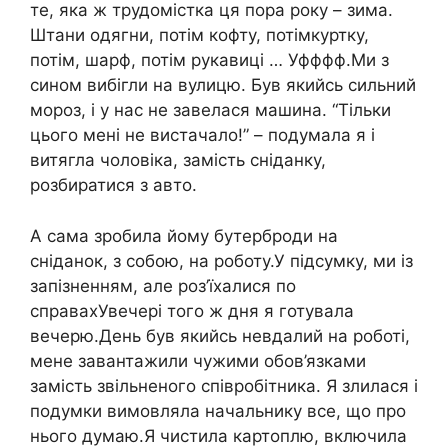
те, яка ж трудомістка ця пора року – зима.
Штани одягни, потім кофту, потімкуртку,
потім, шарф, потім рукавиці … Уфффф.Ми з
сином вибігли на вулицю. Був якийсь сильний
мороз, і у нас не завелася машина. “Тільки
цього мені не вистачало!” – подумала я і
витягла чоловіка, замість сніданку,
розбиратися з авто.
А сама зробила йому бутерброди на
сніданок, з собою, на роботу.У підсумку, ми із
запізненням, але роз’їхалися по
справахУвечері того ж дня я готувала
вечерю.День був якийсь невдалий на роботі,
мене завантажили чужими обов’язками
замість звільненого співробітника. Я злилася і
подумки вимовляла начальнику все, що про
нього думаю.Я чистила картоплю, включила