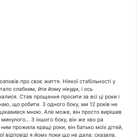
зповів про своє життя. Ніякої стабільності у
стало слабким, йти йому нікуди, і ось
алися. Став прощення просити за всі ці роки і
знаю, що робити. З одного боку, ми 12 років не
е цікавився мною. Але може, він просто вирішив
 минулого… З іншого боку, він же хво ра
 ним прожила кращі роки, він батько моїх дітей,
 відповіді я йому поки що не дала; сказала,