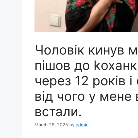
Чоловік кинув м
пішов до kоханк
через 12 років і
від чого у мене
встали.
March 26, 2025
by
admin