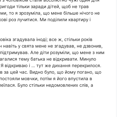
ми з чоловіком стали абсолютно чужі один для
ригоди тільки заради дітей, щоб не трав
ми, то я зрозуміла, що мене більше нічого не
ові роз лучитися. Ми поділили квартиру і
овіка згадувала іноді; все ж, стільки років
 навіть у свята мене не згадував, не дзвонив,
к підтримував. Але діти розуміли, що мене з ним
амагалися тему батька не відкривати. Минуло
і. Я відкриваю і … тут же дихання перекрилося.
рів за цей час. Видно було, що йому погано, що
 постояли мовчки, потім я його впустила в
еїлася. Було стільки недомовлених слів, а