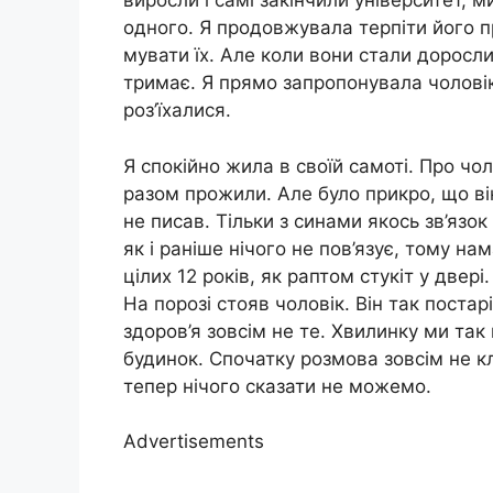
виросли і самі закінчили університет, 
одного. Я продовжувала терпіти його п
мувати їх. Але коли вони стали доросли
тримає. Я прямо запропонувала чоловік
роз’їхалися.
Я спокійно жила в своїй самоті. Про чол
разом прожили. Але було прикро, що він
не писав. Тільки з синами якось зв’язо
як і раніше нічого не пов’язує, тому н
цілих 12 років, як раптом стукіт у двер
На порозі стояв чоловік. Він так поста
здоров’я зовсім не те. Хвилинку ми так
будинок. Спочатку розмова зовсім не кл
тепер нічого сказати не можемо.
Advertisements