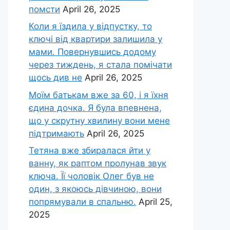
помсти
April 26, 2025
Коли я їздила у відпустку, то
ключі від квартири залишила у
мами. Повернувшись додому
через тиждень, я стала помічати
щось див не
April 26, 2025
Моїм батькам вже за 60, і я їхня
єдина дочка. Я була впевнена,
що у скрутну хвилину вони мене
підтримають
April 26, 2025
Тетяна вже збиралася йти у
ванну, як раптом пролунав звук
ключа. Її чоловік Олег був не
один, з якоюсь дівчиною, вони
попрямували в спальню.
April 25,
2025