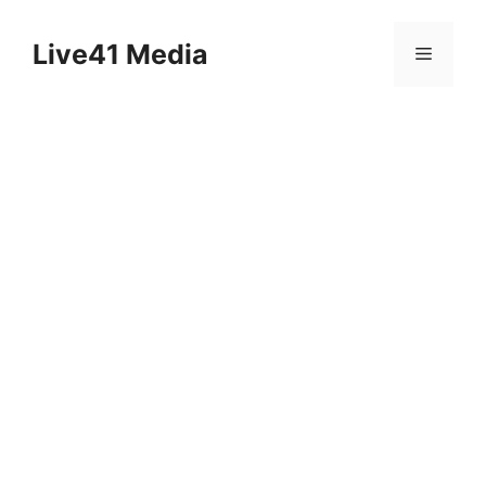
Skip
to
Live41 Media
Menu
content