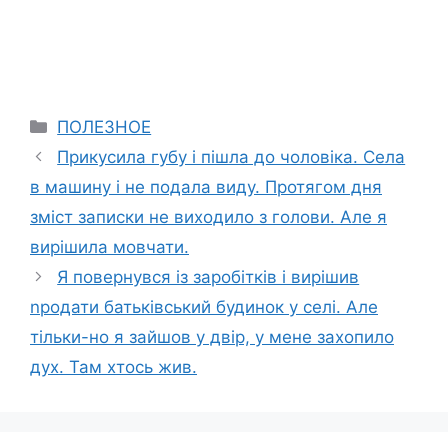
Categories
ПОЛЕЗНОЕ
Прикусила губу і пішла до чоловіка. Села
в машину і не подала виду. Протягом дня
зміст записки не виходило з голови. Але я
вирішила мовчати.
Я повернувся із заробітків і вирішив
nродати батьківський будинок у селі. Але
тільки-но я зайшов у двір, у мене захопило
дух. Там хтось жив.