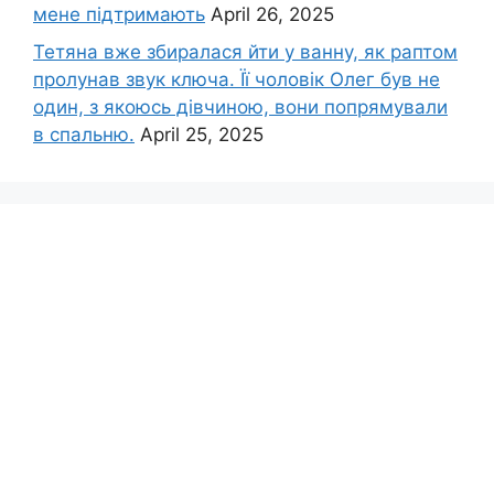
мене підтримають
April 26, 2025
Тетяна вже збиралася йти у ванну, як раптом
пролунав звук ключа. Її чоловік Олег був не
один, з якоюсь дівчиною, вони попрямували
в спальню.
April 25, 2025