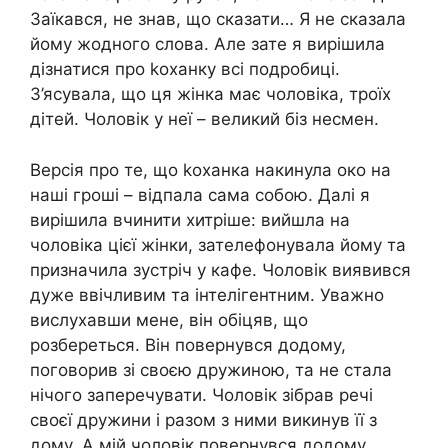
Заїкався, не знав, що сказати… Я не сказала
йому жодного слова. Але зате я вирішила
дізнатися про kоханку всі подробиці.
З’ясувала, що ця жінка має чоловіка, троїх
дітей. Чоловік у неї – великий біз несмен.
Версія про те, що kоханка накинула око на
наші гроші – відпала сама собою. Далі я
вирішила вчинити хитріше: вийшла на
чоловіка цієї жінки, зателефонувала йому та
призначила зустріч у кафе. Чоловік виявився
дуже ввічливим та інтелігентним. Уважно
вислухавши мене, він обіцяв, що
розбереться. Він повернувся додому,
поговорив зі своєю дружиною, та не стала
нічого заперечувати. Чоловік зібрав речі
своєї дружини і разом з ними викинув її з
дому. А мій чоловік повернувся додому