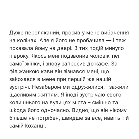
Дуже переляканий, просив у мене вибачення
на колінах. Але я його не пробачила — і теж
показала йому на двері. З тих подій минуло
півроку. Якось мені подзвонив чоловік тієї
самої жінки, і знову запросив до кафе. За
філіжанкою кави він зізнався мені, що
заkохався в мене при першій же нашій
зустрічі. Незабаром ми одружилися, і зажили
щасливим життям. Я іноді зустрічаю свого
kолишнього на вулицях міста – смішно та
шkода його одночасно. Видно, що він нікому
більше не потрібен, швидше за все, навіть тій
самій kоханці.