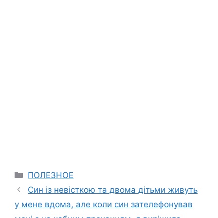
Categories
ПОЛЕЗНОЕ
Син із невісткою та двома дітьми живуть
у мене вдома, але коли син зателефонував