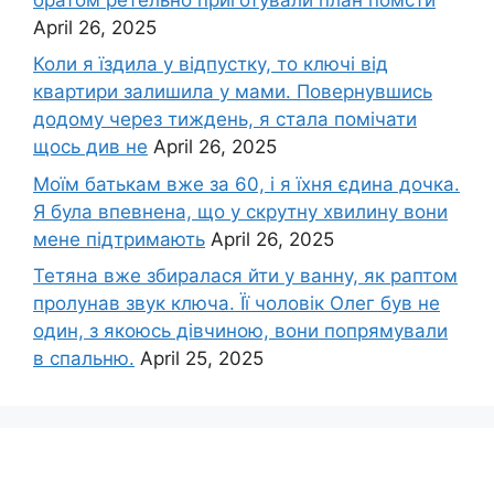
April 26, 2025
Коли я їздила у відпустку, то ключі від
квартири залишила у мами. Повернувшись
додому через тиждень, я стала помічати
щось див не
April 26, 2025
Моїм батькам вже за 60, і я їхня єдина дочка.
Я була впевнена, що у скрутну хвилину вони
мене підтримають
April 26, 2025
Тетяна вже збиралася йти у ванну, як раптом
пролунав звук ключа. Її чоловік Олег був не
один, з якоюсь дівчиною, вони попрямували
в спальню.
April 25, 2025