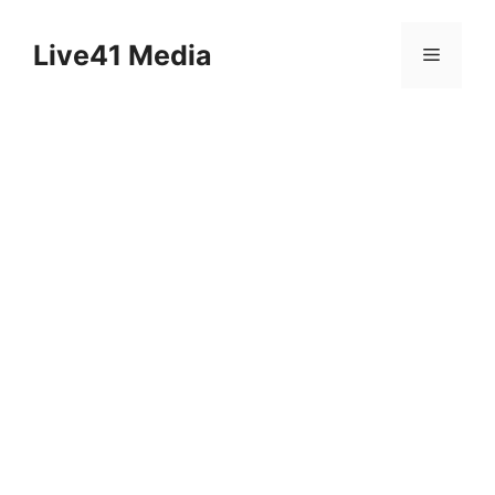
Skip
to
Live41 Media
Menu
content