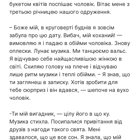
букетом квітів поспішає чоловік. Вітає мене з
третьою річницею нашого одруження.
– Боже мій, в круговерті буднів я зовсім
забула про цю дату. Вибач, мій коханий! —
вимовляю я і падаю в обійми чоловіка. Знову
оплески. Лунає музика. Ми танцюємо вальс.
Я відчуваю себе найщасливішою жінкою в
світі. Схиляю голову на плече і відчуваю
лише ритм музики і теплі обійми. – Я знав, що
ти заглянеш в записку. Хотів зробити для
тебе сюрприз і він вдався, — шепоче на вухо
чоловік.
-Ти мій вигадник, — цілу його в що ку.
Музика стихла. Посипалися привітання від
друзів з нагоди такого свята. Мені
здавалося, що це все сон. Я знала, що мій