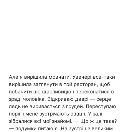
Але я вирішила мовчати. Увечері все-таки
вирішила заглянути в той ресторан, щоб
побачити цю щасливицю і переконатися в
зраді чоловіка. Відкриваю двері — серце
ледь не виривається з грудей. Переступаю
поріг і мене зустрічають овації. У залі
зібралися всі мої знайомі. — Що ж це таке?
— подумки питаю я. На зустріч з великим