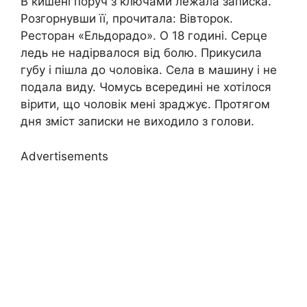
В кишені поруч з ключами лежала записка.
Розгорнувши її, прочитала: Вівторок.
Ресторан «Ельдорадо». О 18 годині. Серце
ледь не надірвалося від болю. Прикусила
губу і пішла до чоловіка. Села в машину і не
подала виду. Чомусь всередині не хотілося
вірити, що чоловік мені зраджує. Протягом
дня зміст записки не виходило з голови.
Advertisements