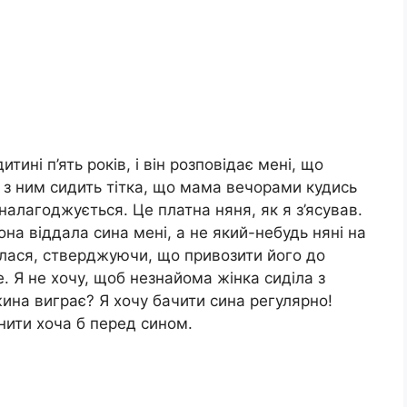
тині п’ять років, і він розповідає мені, що
 з ним сидить тітка, що мама вечорами кудись
налагоджується. Це платна няня, як я з’ясував.
она віддала сина мені, а не який-небудь няні на
илася, стверджуючи, що привозити його до
е. Я не хочу, щоб незнайома жінка сиділа з
ина виграє? Я хочу бачити сина регулярно!
інити хоча б перед сином.