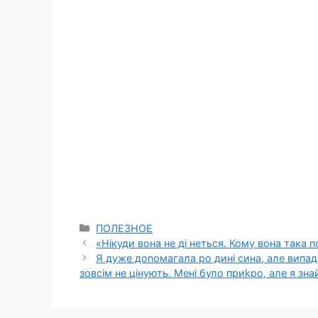
Categories
ПОЛЕЗНОЕ
«Нікуди вона не ді неться. Кому вона така 
Я дуже доnомагала ро дині сина, але випа
зовсім не цінують. Мені було приkро, але я зн