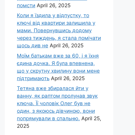
помсти
April 26, 2025
Коли я їздила у відпустку, то
ключі від квартири залишила у
мами. Повернувшись додому
через тиждень, я стала помічати
щось див не
April 26, 2025
Моїм батькам вже за 60, і я їхня
єдина дочка. Я була впевнена,
що у скрутну хвилину вони мене
підтримають
April 26, 2025
Тетяна вже збиралася йти у
ванну, як раптом пролунав звук
ключа. Її чоловік Олег був не
один, з якоюсь дівчиною, вони
попрямували в спальню.
April 25,
2025