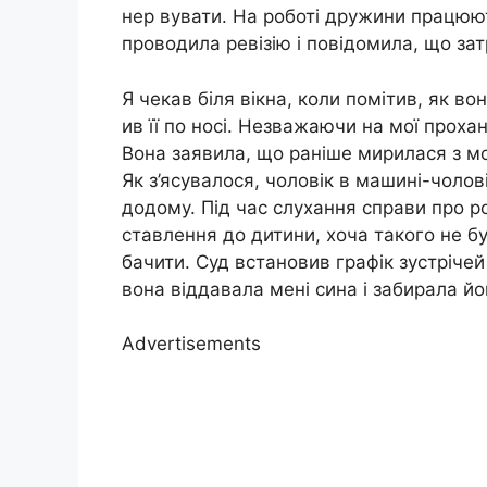
нер вувати. На роботі дружини працюют
проводила ревізію і повідомила, що за
Я чекав біля вікна, коли помітив, як в
ив її по носі. Незважаючи на мої прох
Вона заявила, що раніше мирилася з мо
Як з’ясувалося, чоловік в машині-чолові
додому. Під час слухання справи про р
ставлення до дитини, хоча такого не б
бачити. Суд встановив графік зустрічей
вона віддавала мені сина і забирала йо
Advertisements