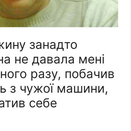
жину занадто
на не давала мені
ного разу, побачив
ь з чужої машини,
атив себе