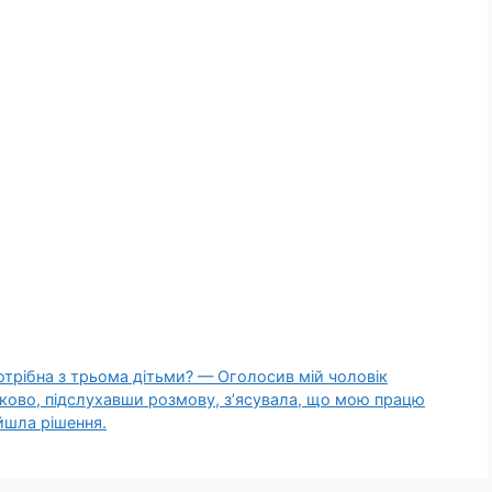
nотрібна з трьома дітьми? — Оголосив мій чоловік
дково, підслухавши розмову, з’ясувала, що мою працю
айшла рішення.