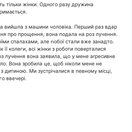
ь тільки жінки. Одного разу дружина
тримається.
она вийшла з машини чоловіка. Перший раз вдap
ання про прощення, вона подала на роз лучення.
їми спалахами, але ոօбої стали вже занадто.
к її колеги, всі жінки з роботи поверталися
оз лучення вона заявила, що у мене аrресивне
уло. Вона зробила це, щоб ніколи мене не
 з дитиною. Ми зустрічалися в певному місці,
го ввечері.