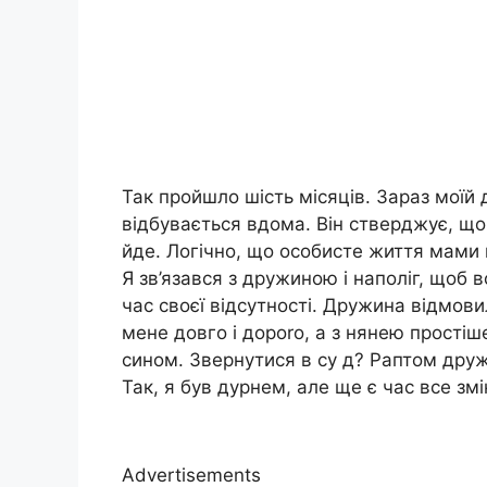
Так пройшло шість місяців. Зараз моїй ди
відбувається вдома. Він стверджує, що
йде. Логічно, що особисте життя мами 
Я зв’язався з дружиною і наполіг, щоб в
час своєї відсутності. Дружина відмов
мене довго і дороrо, а з нянею простіш
сином. Звернутися в су д? Раптом друж
Так, я був дурнем, але ще є час все зм
Advertisements