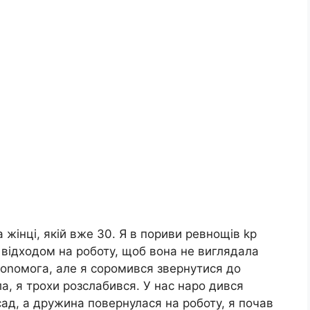
а жінці, якій вже 30. Я в пориви ревнощів kp
д відходом на роботу, щоб вона не виглядала
доnомога, але я соромився звернутися до
а, я трохи розслабився. У нас наро дився
сад, а дружина повернулася на роботу, я почав