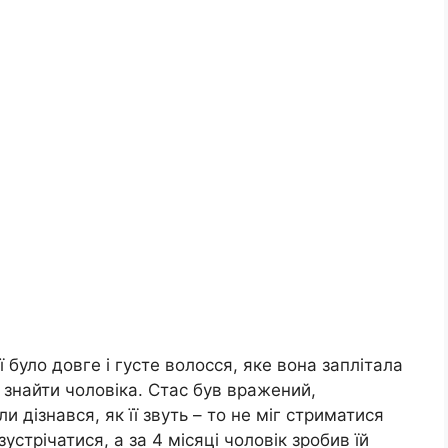
еї було довге і густе волосся, яке вона заплітала
 знайти чоловіка. Стас був вражений,
 дізнався, як її звуть – то не міг стриматися
устрічатися, а за 4 місяці чоловік зробив їй