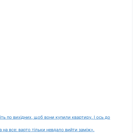
ь по вихідних, щоб вони куnили квартиру. І ось до
 на все: варто тільки невдало вийти заміж».