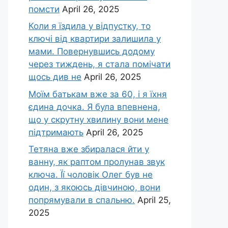
помсти
April 26, 2025
Коли я їздила у відпустку, то
ключі від квартири залишила у
мами. Повернувшись додому
через тиждень, я стала помічати
щось див не
April 26, 2025
Моїм батькам вже за 60, і я їхня
єдина дочка. Я була впевнена,
що у скрутну хвилину вони мене
підтримають
April 26, 2025
Тетяна вже збиралася йти у
ванну, як раптом пролунав звук
ключа. Її чоловік Олег був не
один, з якоюсь дівчиною, вони
попрямували в спальню.
April 25,
2025