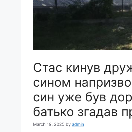
Стас кинув дру
сином напризво
син уже був до
батько згадав п
March 19, 2025
by
admin