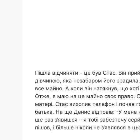
Пішла відчиняти – це був Стас. Він пр
дівчиною, яка незабаром його зрадила, 
все майно. А коли він натякнув, що хот
Отже, я маю на це майно своє право. 
матері. Стас вихопив телефон і почав г
батька. На що Денис відповів: -У мене
ще раз з’явишся – я тобі забезпечу сер
пішов, і більше ніколи не з’являвся в ц