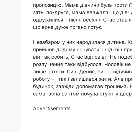
пропозицію. Мама дівчини була проти ї
зять, по-друге, мама вважала, що дівч
одружилися. І після весілля Стас став 
що вона дуже погано готує.
Незабаром у них народилася дитина. Ко
прийшов додому ночувати. Іноді він пр
він так робить, Стас відповів: -Не под
розлу чення таки відбулося. Чоловік не
лише батьки. Син, Денис, виріс, відучив
роботу – і так і залишився жити. Але пр
будинок, завжди допомагав грошима. Н
сама, вона раптом почула стукіт у двері
Advertisements