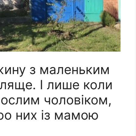
жину з маленьким
ляще. І лише коли
рослим чоловіком,
ро них із мамою