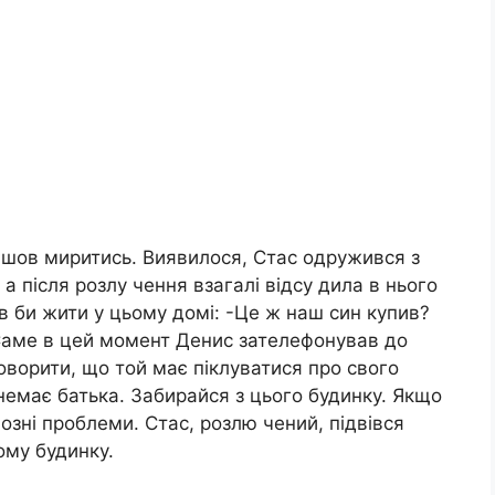
ийшов миритись. Виявилося, Стас одружився з
а після розлу чення взагалі відсу дила в нього
ів би жити у цьому домі: -Це ж наш син купив?
Саме в цей момент Денис зателефонував до
оворити, що той має піклуватися про свого
 немає батька. Забирайся з цього будинку. Якщо
йозні проблеми. Стас, розлю чений, підвівся
ьому будинку.