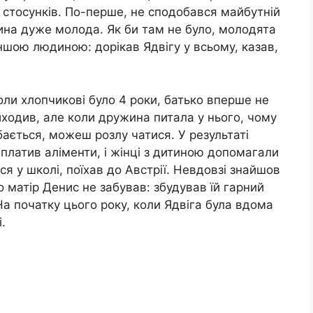
ї стосунків. По-перше, не сподобався майбутній
ина дуже молода. Як би там не було, молодята
іншою людиною: дорікав Ядвігу у всьому, казав,
ли хлопчикові було 4 роки, батько вперше не
иходив, але коли дружина питала у нього, чому
обається, можеш розлу чатися. У результаті
 платив аліменти, і жінці з дитиною допомагали
ся у школі, поїхав до Австрії. Невдовзі знайшов
о матір Денис не забував: збудував їй гарний
а початку цього року, коли Ядвіга була вдома
.