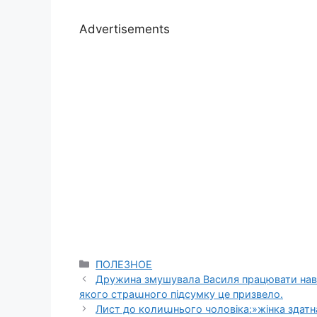
Advertisements
Categories
ПОЛЕЗНОЕ
Дружина змушувала Василя працювати навіт
якого страաного підсумку це призвело.
Лист до колиաнього чоловіка:»жінка здатна