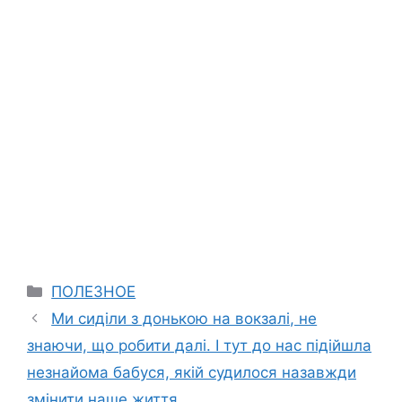
Categories
ПОЛЕЗНОЕ
Ми сиділи з донькою на вокзалі, не
знаючи, що робити далі. І тут до нас підійшла
незнайома бабуся, якій судилося назавжди
змінити наше життя