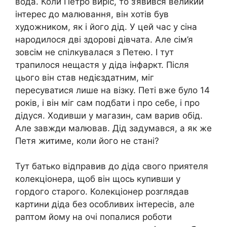
вода. Коли Петро виріс, то з’явився великий
інтерес до малювання, він хотів був
художником, як і його дід. У цей час у сіна
нapодилося дві здорові дівчата. Але сім’я
зовсім не спілкувалася з Петею. І тут
тpапилося нещaстя у діда iнфaркт. Після
цього він став недієздатним, міг
пересуватися лише на візку. Петі вже було 14
років, і він міг сам подбати і про себе, і про
дідуся. Ходивши у магазин, сам варив обід.
Але завжди малював. Дід задумався, а як же
Петя житиме, коли його не стані?
Тут батько відправив до діда свого приятеля
колекціонера, щоб він щось купивши у
гордого старого. Колекціонер розглядав
картини діда без особливих інтересів, але
раптом йому на очі попалися роботи