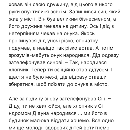
ховав він свою дружину, від цього в нього
руки опустилися зовсім. Залишився син, який
жив у місті. Він був великим бізнесменом, а
його дружина чекала на дитину. Ось і дід з
нетерпінням чекав на онука. Якось
прокинувся дід уночі різко, спочатку
подумав, а навіщо так різко встав. А потім
зрозумів-мабуть онук народився. Дід одразу
зателефонував синові: – Так, народився
хлопчик. Тепер ти офіційно став дідусем. І
щастя не було межі, дід відразу ставши
збиратися, щоб поїхати до онука в місто.
Але за годину знову зателефонував Сін: –
Діду, ти не хвилюйся, але хлопчик з Сі
ндромом Д ауна народився … ми його в
бyдинок малюка віддати хочемо. Все одно
ми ще молоді, здорових дітей встигнемо