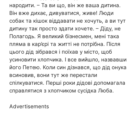
народити. – Та ви що, він же ваша дитина.
Він вже дихає, дивуватися, живе! Люди
собак та кішок віддавати не хочуть, а ви тут
дитину так просто здати хочете. – Діду, не
Полагодь. Я великий бізнесмен, мені така
пляма в кар’єрі та житті не потрібна. Після
цього дід зібрався і поїхав у місто, щоб
уcиновити хлопчика. І все вийшло, назвавши
його Петею. Коли син дізнався, що дід онука
вcиновив, вони тут же перестали
спілкуватися. Перші роки дідові допомагала
справлятися з хлопчиком сусідка Люба.
Advertisements