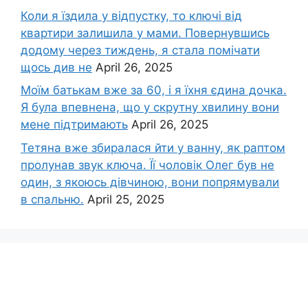
Коли я їздила у відпустку, то ключі від
квартири залишила у мами. Повернувшись
додому через тиждень, я стала помічати
щось див не
April 26, 2025
Моїм батькам вже за 60, і я їхня єдина дочка.
Я була впевнена, що у скрутну хвилину вони
мене підтримають
April 26, 2025
Тетяна вже збиралася йти у ванну, як раптом
пролунав звук ключа. Її чоловік Олег був не
один, з якоюсь дівчиною, вони попрямували
в спальню.
April 25, 2025