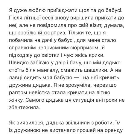
Я дуже люблю приїжджати щоліта до бабусі.
Після літньої сесії знову вирішила приїхати до
неї, але не повідомила про свій візит, думала,
що зроблю їй сюрприз. Тільки те, що я
побачила на дачі у бабусі, для мене стало
справжнім неприємним сюрпризом. Я
підходжу до хвіртки і чую якісь крики.
Швидко забігаю у двір і бачу, що мій дядько
стоїть біля мангалу, смажить шашлики. А на
лавці сидить моя бабусю — і на неї кричить
дружина дядька. Я не зрозуміла, через що
раптом невістка стала кричати на літню
жінку. Самого дядька ця ситуація анітрохи не
збентежила.
Як виявилося, дядька звільнили з роботи, їм
із дружиною не вистачало грошей на оренду