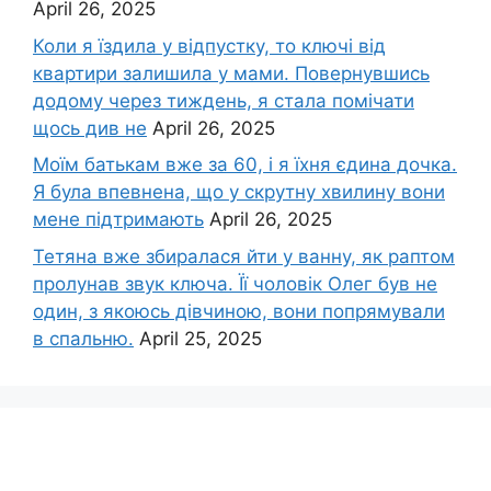
April 26, 2025
Коли я їздила у відпустку, то ключі від
квартири залишила у мами. Повернувшись
додому через тиждень, я стала помічати
щось див не
April 26, 2025
Моїм батькам вже за 60, і я їхня єдина дочка.
Я була впевнена, що у скрутну хвилину вони
мене підтримають
April 26, 2025
Тетяна вже збиралася йти у ванну, як раптом
пролунав звук ключа. Її чоловік Олег був не
один, з якоюсь дівчиною, вони попрямували
в спальню.
April 25, 2025