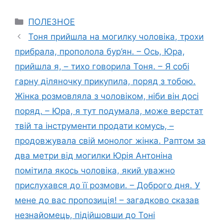
Categories
ПОЛЕЗНОЕ
Тоня прийшла на могилку чоловіка, трохи
прибрала, прополола бур’ян. – Ось, Юра,
прийшла я, – тихо говорила Тоня. – Я собі
гарну діляночку прикупила, поряд з тобою.
Жінка розмовляла з чоловіком, ніби він досі
поряд. – Юра, я тут подумала, може верстат
твій та інструменти продати комусь, –
продовжувала свій монолог жінка. Раптом за
два метри від могилки Юрія Антоніна
помітила якось чоловіка, який уважно
прислухався до її розмови. – Доброго дня. У
мене до вас пропозиція! – загадково сказав
незнайомець, підійшовши до Тоні