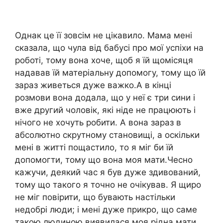
Однак це її зовсім не цікавило. Мама мені
сказала, що чула від бабусі про мої успіхи на
роботі, тому вона хоче, щоб я їй щомісяця
надавав їй матеріальну допомогу, тому що їй
зараз живеться дуже важко.А в кінці
розмови вона додала, що у неї є три сини і
вже другий чоловік, які ніде не працюють і
нічого не хочуть робити. А вона зараз в
абсолютно скрутному становищі, а оскільки
мені в житті пощастило, то я міг би їй
допомогти, тому що вона моя мати.Чесно
кажучи, деякий час я був дуже здивований,
тому що такого я точно не очікував. Я щиро
не міг повірити, що бувають настільки
недобрі люди; і мені дуже прикро, що саме
такою людиною виявилася моя рідна мати.