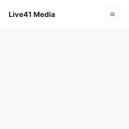
Skip
to
Live41 Media
Menu
content