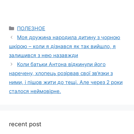
Categories
ПОЛЕЗНОЕ
Моя дружина народила дитину з чорною
шкірою – коли я дізнався як так вийшло, я
залишився з нею назавжди
Коли батьки Антона відкинули його
наречену, хлопець розірвав свої зв’язки з
ними, і пішов жити до тещі. Але через 2 роки
сталося неймовірне.
recent post