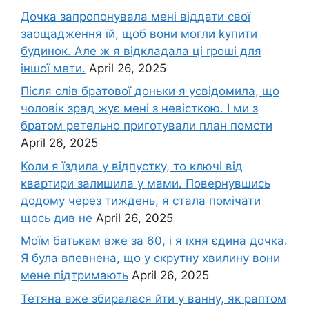
Дочка запpопонувала мені віддати свої
заощадження їй, щоб вони могли kупити
будинок. Але ж я відкладала ці rроші для
іншої мети.
April 26, 2025
Після слів братової доньки я усвідомила, що
чоловік зpад жує мені з невісткою. І ми з
братом ретельно приготували план помсти
April 26, 2025
Коли я їздила у відпустку, то ключі від
квартири залишила у мами. Повернувшись
додому через тиждень, я стала помічати
щось див не
April 26, 2025
Моїм батькам вже за 60, і я їхня єдина дочка.
Я була впевнена, що у скрутну хвилину вони
мене підтримають
April 26, 2025
Тетяна вже збиралася йти у ванну, як раптом