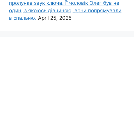
пролунав звук ключа. Її чоловік Олег був не
один, з якоюсь дівчиною, вони попрямували
в спальню.
April 25, 2025