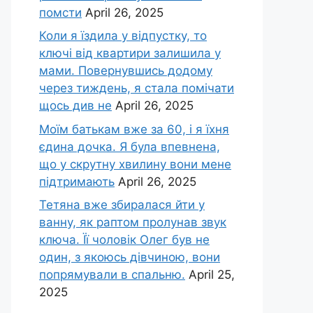
помсти
April 26, 2025
Коли я їздила у відпустку, то
ключі від квартири залишила у
мами. Повернувшись додому
через тиждень, я стала помічати
щось див не
April 26, 2025
Моїм батькам вже за 60, і я їхня
єдина дочка. Я була впевнена,
що у скрутну хвилину вони мене
підтримають
April 26, 2025
Тетяна вже збиралася йти у
ванну, як раптом пролунав звук
ключа. Її чоловік Олег був не
один, з якоюсь дівчиною, вони
попрямували в спальню.
April 25,
2025