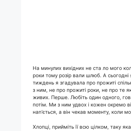
На минулих вихідних не ста ло мого ко
роки тому розір вали шлюб. А сьогодні 
тиждень я згадувала про прожиті спільн
з ним, не про прожиті роки, не про те 
живих. Перше. Любіть один одного, гов
потім. Ми з ним удвох і кожен окремо в
наn’ється, а він чекав моменту, коли м
Хлопці, прийміть її всю цілком, таку я