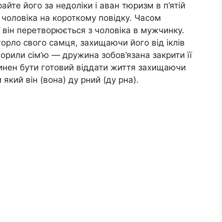
айте його за недоліки і аван тюризм в п’ятій
чоловіка на короткому повідку. Часом
ї він перетворюється з чоловіка в мужчинку.
орло свого самця, захищаючи його від іклів
ворили сім’ю — дружина зобов’язана закрити її
овинен бути готовий віддати життя захищаючи
який він (вона) ду рний (ду рна).