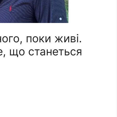
ого, поки живі.
е, що станеться