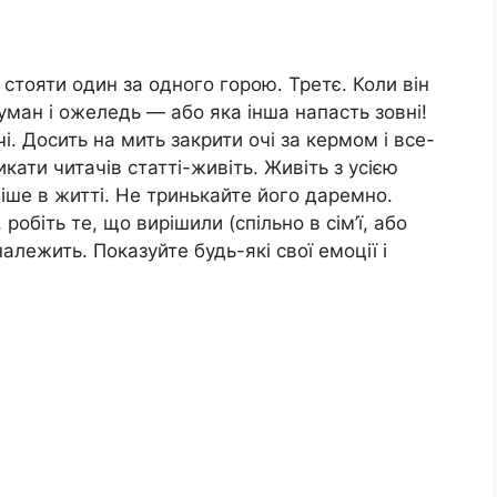
 стояти один за одного горою. Третє. Коли він
уман і ожеледь — або яка інша напасть зовні!
і. Досить на мить закрити очі за кермом і все-
ати читачів статті-живіть. Живіть з усією
іше в житті. Не тринькайте його даремно.
робіть те, що вирішили (спільно в сім’ї, або
належить. Показуйте будь-які свої емоції і