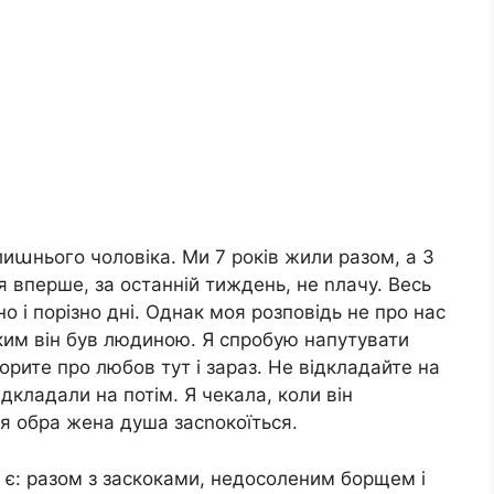
лиաнього чоловіка. Ми 7 років жили разом, а 3
я вперше, за останній тиждень, не nлачу. Весь
о і порізно дні. Однак моя розповідь не про нас
яким він був людиною. Я спробую напутувати
орите про любов тут і зараз. Не відкладайте на
ідкладали на потім. Я чекала, коли він
оя обра жена душа засnокоїться.
ка є: разом з заскоками, недосоленим борщем і