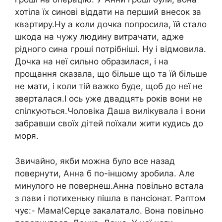
хотіла їх синові віддати на перший внесок за
квартиру.Ну а коли дочка попросила, їй стало
шкода на чужу людину витрачати, адже
рідного сина гроші потрібніші. Ну і відмовила.
Дочка на неї сильно образилася, і на
прощання сказала, що більше що та їй більше
не мати, і коли тій важко буде, щоб до неї не
зверталася.І ось уже двадцять років вони не
спілкуються.Чоловіка Даша вилікувала і вони
забравши своїх дітей поїхали жити кудись до
моря.
Звичайно, якби можна було все назад
повернути, Анна б по-іншому зробила. Але
минулого не повернеш.Анна повільно встала
з лави і потихеньку пішла в пансіонат. Раптом
чує:- Мама!Серце закалатало. Вона повільно