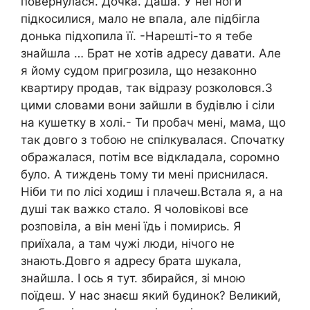
повернулася. Дочка. Даша. У неї ноги
підкосилися, мало не впала, але підбігла
донька підхопила її. -Нарешті-то я тебе
знайшла … Брат не хотів адресу давати. Але
я йому судом пригрозила, що незаконно
квартиру продав, так відразу розколовся.З
цими словами вони зайшли в будівлю і сіли
на кушетку в холі.- Ти пробач мені, мама, що
так довго з тобою не спілкувалася. Спочатку
ображалася, потім все відкладала, соромно
було. А тиждень тому ти мені приснилася.
Ніби ти по лісі ходиш і плачеш.Встала я, а на
душі так важко стало. Я чоловікові все
розповіла, а він мені їдь і помирись. Я
приїхала, а там чужі люди, нічого не
знають.Довго я адресу брата шукала,
знайшла. І ось я тут. збирайся, зі мною
поїдеш. У нас знаєш який будинок? Великий,