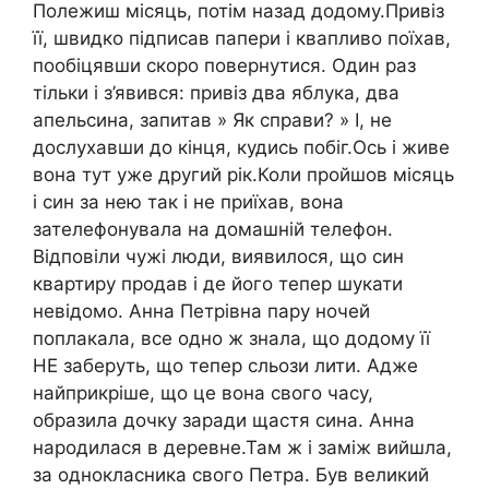
Полежиш місяць, потім назад додому.Привіз
її, швидко підписав папери і квапливо поїхав,
пообіцявши скоро повернутися. Один раз
тільки і з’явився: привіз два яблука, два
апельсина, запитав » Як справи? » І, не
дослухавши до кінця, кудись побіг.Ось і живе
вона тут уже другий рік.Коли пройшов місяць
і син за нею так і не приїхав, вона
зателефонувала на домашній телефон.
Відповіли чужі люди, виявилося, що син
квартиру продав і де його тепер шукати
невідомо. Анна Петрівна пару ночей
поплакала, все одно ж знала, що додому її
НЕ заберуть, що тепер сльози лити. Адже
найприкріше, що це вона свого часу,
образила дочку заради щастя сина. Анна
народилася в деревне.Там ж і заміж вийшла,
за однокласника свого Петра. Був великий