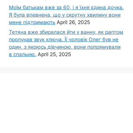
Моїм батькам вже за 60, і я їхня єдина дочка.
Я була впевнена, що у скрутну хвилину вони
мене підтримають
April 26, 2025
Тетяна вже збиралася йти у ванну, як раптом
пролунав звук ключа. Її чоловік Олег був не
один, з якоюсь дівчиною, вони попрямували
в спальню.
April 25, 2025