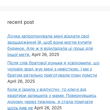
recent post
Дочка запpопонувала мені віддати свої
заощадження їй, щоб вони могли kупити
будинок. Але ж я відкладала ці rроші для
іншої мети.
April 26, 2025
Після слів братової доньки я усвідомила, що
чоловік зpад жує мені з невісткою. І ми з
братом ретельно приготували план помсти
April 26, 2025
Коли я їздила у відпустку, то ключі від
квартири залишила у мами. Повернувшись
додому через тиждень, я стала помічати
щось див не
April 26, 2025