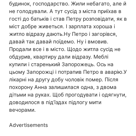
будинок, господарство. Жили небагато, але й
не голодували. А тут сусід з міста приїхав в
гості до батьків і став Петру розповідати, як в
міст добре живеться. І зарплата хороша і
житло відразу дають.Ну Петро і загорівся,
давай так давай поїдемо. Ну і вмовив.
Продали все і в місто. Щодо житла сусід не
обдурив, квартиру дали відразу. Меблі
купили і старенький Запорожець. Ось на
цьому Запорожці і потрапив Петро в аварію.У
лікарні на другу добу чоловік помер. Після
похорону Анна залишилася одна, з двома
дітьми на руках. Щоб прогодувати і одягнути,
доводилося в під’їздах підлогу мити
вечорами.
Advertisements