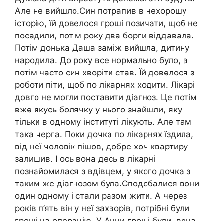
Але не вийшло.Син потрапив в нехорошу
історію, їй довелося гроші позичати, щоб не
посадили, потім року два борги віддавала.
Потім донька Даша заміж вийшла, дитину
народила. До року все нормально було, а
потім часто син хворіти став. Їй довелося з
роботи піти, щоб по лікарнях ходити. Лікарі
довго не могли поставити діагноз. Це потім
вже якусь болячку у нього знайшли, яку
тільки в одному інституті лікують. Але там
така черга. Поки дочка по лікарнях їздила,
від неї чоловік пішов, добре хоч квартиру
залишив. І ось вона десь в лікарні
познайомилася з вдівцем, у якого дочка з
таким же діагнозом була.Сподобалися вони
один одному і стали разом жити. А через
років п’ять він у неї захворів, потрібні були
гроші на операцію. У Анни гроші були, вона