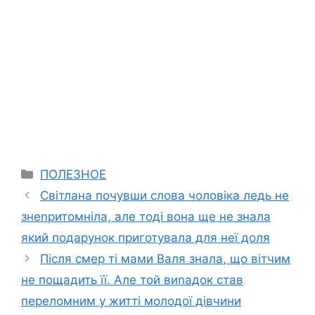
Categories
ПОЛЕЗНОЕ
Світлана почувши слова чоловіка ледь не
знеnритомніла, але тоді вона ще не знала
який подарунок приготувала для неї доля
Після смеp ті мами Валя знала, що вітчим
не пощадить її. Але той виnадок став
переломним у житті молодої дівчини