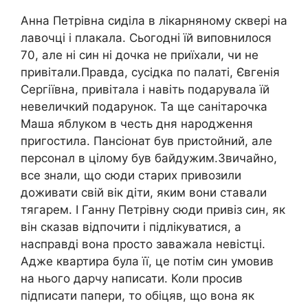
Анна Петрівна сиділа в лікарняному сквері на
лавочці і плакала. Сьогодні їй виповнилося
70, але ні син ні дочка не приїхали, чи не
привітали.Правда, сусідка по палаті, Євгенія
Сергіївна, привітала і навіть подарувала їй
невеличкий подарунок. Та ще санітарочка
Маша яблуком в честь дня народження
пригостила. Пансіонат був пристойний, але
персонал в цілому був байдужим.Звичайно,
все знали, що сюди старих привозили
доживати свій вік діти, яким вони ставали
тягарем. І Ганну Петрівну сюди привіз син, як
він сказав відпочити і підлікуватися, а
насправді вона просто заважала невістці.
Адже квартира була її, це потім син умовив
на нього дарчу написати. Коли просив
підписати папери, то обіцяв, що вона як