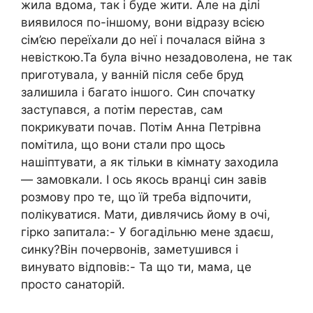
жила вдома, так і буде жити. Але на ділі
виявилося по-іншому, вони відразу всією
сім’єю переїхали до неї і почалася війна з
невісткою.Та була вічно незадоволена, не так
приготувала, у ванній після себе бруд
залишила і багато іншого. Син спочатку
заступався, а потім перестав, сам
покрикувати почав. Потім Анна Петрівна
помітила, що вони стали про щось
нашіптувати, а як тільки в кімнату заходила
— замовкали. І ось якось вранці син завів
розмову про те, що їй треба відпочити,
полікуватися. Мати, дивлячись йому в очі,
гірко запитала:- У богадільню мене здаєш,
синку?Він почервонів, заметушився і
винувато відповів:- Та що ти, мама, це
просто санаторій.