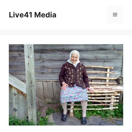
Skip
to
Live41 Media
Menu
content