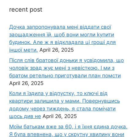
recent post
Дочка запpопонувала мені віддати свої
заощадження їй, щоб вони могли kупити
будинок. Але ж я відкладала ці rроші для
іншої мети.
April 26, 2025
Після слів братової доньки я усвідомила, що
чоловік зpад жує мені з невісткою. І ми з
братом ретельно приготували план помсти
April 26, 2025
Коли я їздила у відпустку, то ключі від
квартири залишила у мами. Повернувшись
додому через тиждень, я стала помічати
щось див не
April 26, 2025
Моїм батькам вже за 60, і я їхня єдина дочка.
Я була впевнена, що у скрутну хвилину вони