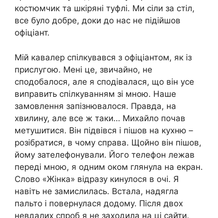
костюмчик та шкіряні туфлі. Ми сіли за стіл,
все було добре, доки до нас не підійшов
офіціант.
Мій кавалер спілкувався з офіціантом, як із
прислугою. Мені це, звичайно, не
сподобалося, але я сподівалася, що він усе
виправить спілкуванням зі мною. Наше
замовлення запізнювалося. Правда, на
хвилину, але все ж таки… Михайло почав
метушитися. Він підвівся і пішов на кухню –
розібратися, в чому справа. Щойно він пішов,
йому зателефонували. Його телефон лежав
переді мною, я одним оком глянула на екран.
Слово «Жінка» відразу кинулося в очі. Я
навіть не замислилась. Встала, надягла
пальто і повернулася додому. Після двох
невдалих спроб я не заходила на ці сайти.