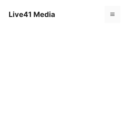
Skip
to
Live41 Media
Menu
content