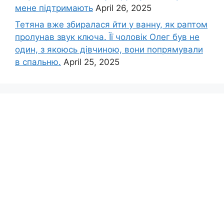
мене підтримають
April 26, 2025
Тетяна вже збиралася йти у ванну, як раптом
пролунав звук ключа. Її чоловік Олег був не
один, з якоюсь дівчиною, вони попрямували
в спальню.
April 25, 2025