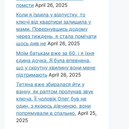
помсти
April 26, 2025
Коли я їздила у відпустку, то
ключі від квартири залишила у
мами. Повернувшись додому
через тиждень, я стала помічати
щось див не
April 26, 2025
Моїм батькам вже за 60, і я їхня
єдина дочка. Я була впевнена,
що у скрутну хвилину вони мене
підтримають
April 26, 2025
Тетяна вже збиралася йти у
ванну, як раптом пролунав звук
ключа. Її чоловік Олег був не
один, з якоюсь дівчиною, вони
попрямували в спальню.
April 25,
2025