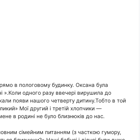
прямо в пологовому будинку. Оксана була
ні ».Коли одного разу ввечері вирушила до
екали появи нашого четверту дитину.Тобто в той
ликий» Мої другий і третій хлопчики —
 мене в родині не було близнюків до нас.
оловним сімейним питанням (з часткою гумору,
яться близнюки?».Наші бабусі і дідусі були дуже