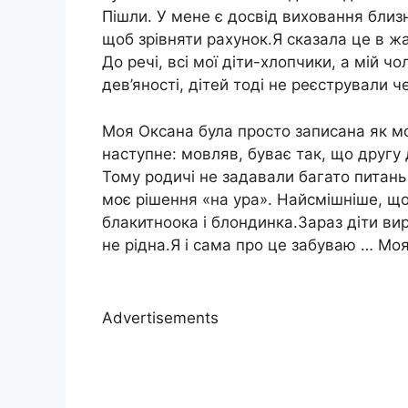
Пішли. У мене є досвід виховання близн
щоб зрівняти рахунок.Я сказала це в жа
До речі, всі мої діти-хлопчики, а мій ч
дев’яності, дітей тоді не реєстрували ч
Моя Оксана була просто записана як моя
наступне: мовляв, буває так, що другу
Тому родичі не задавали багато питань П
моє рішення «на ура». Найсмішніше, щ
блакитноока і блондинка.Зараз діти вир
не рідна.Я і сама про це забуваю … Мо
Advertisements