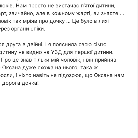
юків. Нам просто не вистачає п’ятої дитини,
рт, звичайно, але в кожному жарті, ви знаєте …
оловік так мріяв про дочку … Це було в лихі
ерез органи опіки.
 друга в двійні. І я пояснила свою сім’ю
 дитину не видно на УЗД для першої дитини.
ро це знав тільки мій чоловік, і він прийняв
о Оксана дуже схожа на нього, така ж
осли, і ніхто навіть не підозрює, що Оксана нам
я дорога дочка!