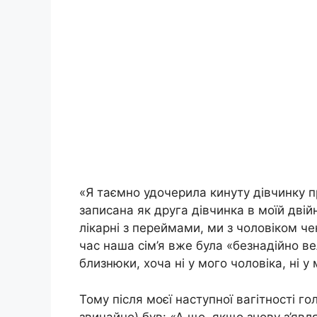
«Я таємно удочерила кинуту дівчинку 
записана як друга дівчинка в моїй двій
лікарні з переймами, ми з чоловіком ч
час наша сім’я вже була «безнадійно ве
близнюки, хоча ні у мого чоловіка, ні у
Тому після моєї наступної вагітності г
звичайно) був: «А що, якщо знову з’явл