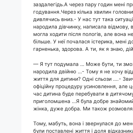
заздалегідь.А через пару годин мені п
годування.Через кілька хвилин головний
дивлячись вниз.- У нас тут така ситуац
народила дівчинку, написала відмову, ви
могла ходити після пологів, але вона не
більше. У неї почалася істерика, мені д
гарненька, здорова. А ти, як я знаю, ді
— Я тут подумала … Може бути, ти зм
народила двійню …- Тому я не хочу від
життя для дитини? Одні сльози ….- Зви
офіційну процедуру усиновлення, але це 
час дитина буде перебувати в дитячом
приголомшена …Я була добре знайомий
жінка, дуже добра. Ми також розмовля
Тому, мабуть, вона і звернулася до ме
були поставлені життя і доля відказни