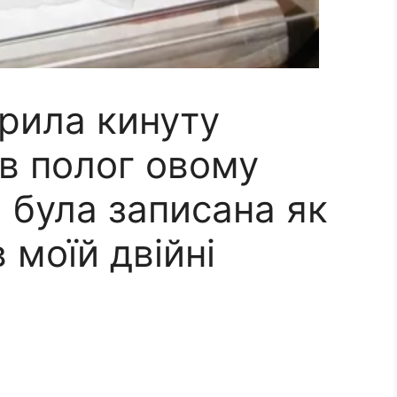
ерила кинуту
 в полог овому
 була записана як
 моїй двійні