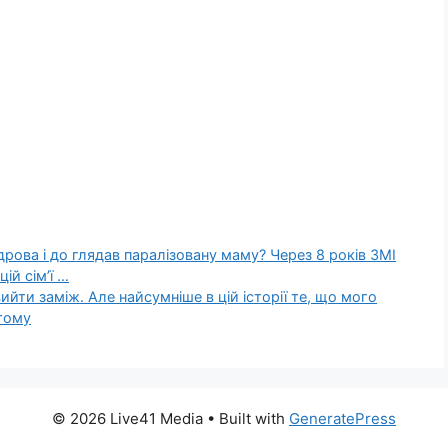
дрова і до глядав паралізовану маму? Через 8 років ЗМІ
ій сім’ї …
ийти заміж. Але найсумніше в цій історії те, що мого
 тому
© 2026 Live41 Media
• Built with
GeneratePress