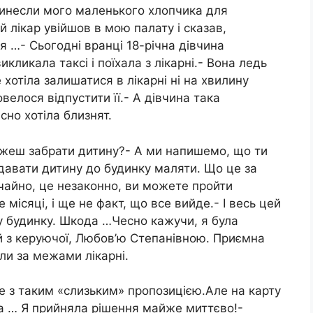
ринесли мого маленького хлопчика для
 лікар увійшов в мою палату і сказав,
ія …- Сьогодні вранці 18-річна дівчина
кликала таксі і поїхала з лікарні.- Вона ледь
 хотіла залишатися в лікарні ні на хвилину
овелося відпустити її.- А дівчина така
йсно хотіла близнят.
ожеш забрати дитину?- А ми напишемо, що ти
давати дитину до будинку маляти. Що це за
чайно, це незаконно, ви можете пройти
місяці, і ще не факт, що все вийде.- І весь цей
у будинку. Шкода …Чесно кажучи, я була
 з керуючої, Любов’ю Степанівною. Приємна
ли за межами лікарні.
не з таким «слизьким» пропозицією.Але на карту
ка … Я прийняла рішення майже миттєво!-