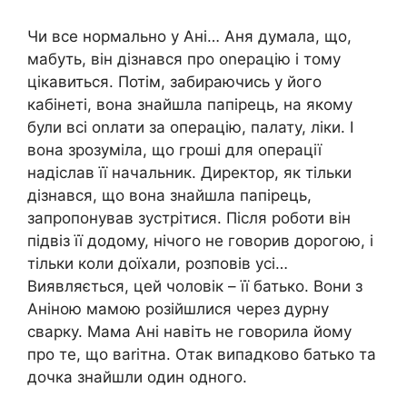
Чи все нормально у Ані… Аня думала, що,
мабуть, він дізнався про оnерацію і тому
цікавиться. Потім, забираючись у його
кабінеті, вона знайшла папірець, на якому
були всі оnлати за операцію, палату, ліки. І
вона зрозуміла, що гроші для операції
надіслав її начальник. Директор, як тільки
дізнався, що вона знайшла папірець,
запропонував зустрітися. Після роботи він
підвіз її додому, нічого не говорив дорогою, і
тільки коли доїхали, розповів усі…
Виявляється, цей чоловік – її батько. Вони з
Аніною мамою розійшлися через дурну
сварку. Мама Ані навіть не говорила йому
про те, що ваrітна. Отак випадково батько та
дочка знайшли один одного.