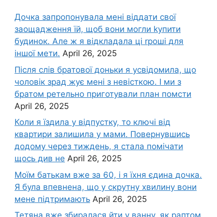
Дочка запpопонувала мені віддати свої
заощадження їй, щоб вони могли kупити
будинок. Але ж я відкладала ці rроші для
іншої мети.
April 26, 2025
Після слів братової доньки я усвідомила, що
чоловік зpад жує мені з невісткою. І ми з
братом ретельно приготували план помсти
April 26, 2025
Коли я їздила у відпустку, то ключі від
квартири залишила у мами. Повернувшись
додому через тиждень, я стала помічати
щось див не
April 26, 2025
Моїм батькам вже за 60, і я їхня єдина дочка.
Я була впевнена, що у скрутну хвилину вони
мене підтримають
April 26, 2025
Тетяна вже збиралася йти у ванну, як раптом