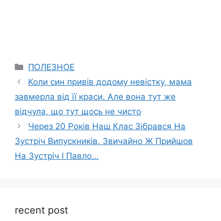
Categories
ПОЛЕЗНОЕ
Коли син привів додому невістку, мама
завмерла від її краси. Але вона тут же
відчула, що тут щось не чисто
Через 20 Років Наш Клас Зібрався На
Зустріч Випускників. Звичайно Ж Прийшов
На Зустріч І Павло…
recent post