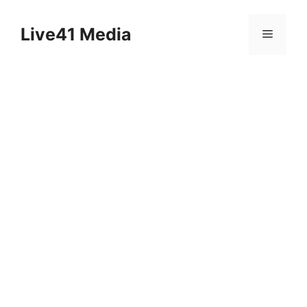
Skip
to
Live41 Media
Menu
content