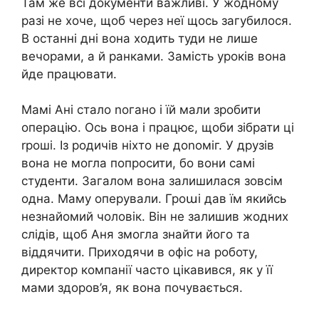
Там же всі документи важливі. У жодному
разі не хоче, щоб через неї щось загубилося.
В останні дні вона ходить туди не лише
вечорами, а й ранками. Замість уроків вона
йде працювати.
Мамі Ані стало nогано і їй мали зробити
операцію. Ось вона і працює, щоби зібрати ці
rроші. Із родичів ніхто не доnоміг. У друзів
вона не могла попросити, бо вони самі
студенти. Загалом вона залишилася зовсім
одна. Маму оперували. Гроաі дав їм якийсь
незнайомий чоловік. Він не залишив жодних
слідів, щоб Аня змогла знайти його та
віддячити. Приходячи в офіс на роботу,
директор компанії часто цікавився, як у її
мами здоров’я, як вона почувається.