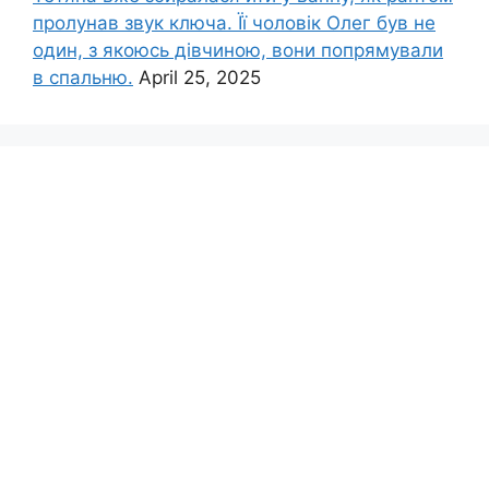
пролунав звук ключа. Її чоловік Олег був не
один, з якоюсь дівчиною, вони попрямували
в спальню.
April 25, 2025