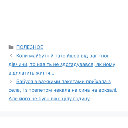
Categories
ПОЛЕЗНОЕ
Коли майбутній тато йшов від вагітної
дівчини, то навіть не здогадувався, як йому
відnлатить життя…
Бабуся з важкими пакетами приїхала з
села, і з трепетом чекала на сина на вокзалі.
Але його не було вже цілу годину