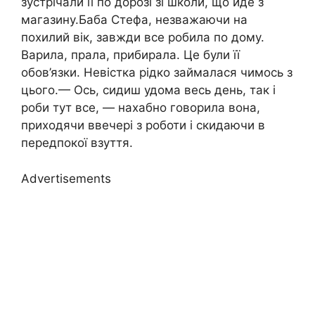
зустрічали її по дорозі зі школи, що йде з
магазину.Баба Стефа, незважаючи на
похилий вік, завжди все робила по дому.
Варила, прала, прибирала. Це були її
обов’язки. Невістка рідко займалася чимось з
цього.— Ось, сидиш удома весь день, так і
роби тут все, — нахабно говорила вона,
приходячи ввечері з роботи і скидаючи в
передпокої взуття.
Advertisements