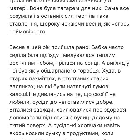
трохи не краще своєї сім’ї ставився до
матері. Вона була тягарем для них. Сама все
розуміла і з останніх сил терпіла таке
ставлення, щороку чекаючи весни, як чогось
неймовірного.
Весна в цей рік прийшла рано. Бабка часто
сиділа біля під’їзду і милувалася теплим
весняним небом, грілася на сонці. А вигляд у
неї був як у обшарпаного горобця. Худа, в
старих лахміттях, в стоптаних старих
валянках, на які були натягнуті гумові
калоші.Не дивлячись на те, що свої її не
любили, сусіди до неї ставилися добре.
Віталися завжди, хвилювалися про здоров’я,
допомагали піднятися з вулиці додому на
п’ятий поверх. А сусідські хлопчаки навіть
якось носили сумку з продуктами, коли