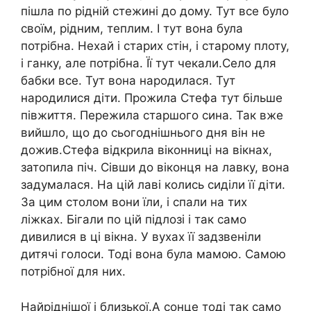
пішла по рідній стежині до дому. Тут все було
своїм, рідним, теплим. І тут вона була
потрібна. Нехай і старих стін, і старому плоту,
і ганку, але потрібна. Її тут чекали.Село для
бабки все. Тут вона народилася. Тут
народилися діти. Прожила Стефа тут більше
півжиття. Пережила старшого сина. Так вже
вийшло, що до сьогоднішнього дня він не
дожив.Стефа відкрила віконниці на вікнах,
затопила піч. Сівши до віконця на лавку, вона
задумалася. На цій лаві колись сиділи її діти.
За цим столом вони їли, і спали на тих
ліжках. Бігали по цій підлозі і так само
дивилися в ці вікна. У вухах її задзвеніли
дитячі голоси. Тоді вона була мамою. Самою
потрібної для них.
Найріднішої і близької.А сонце тоді так само