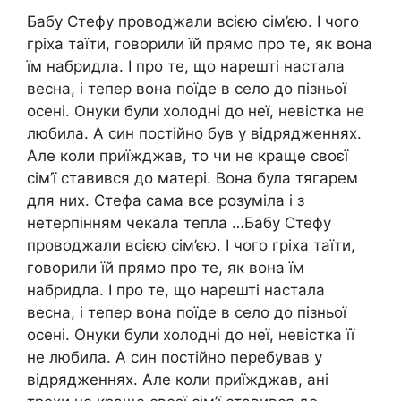
Бабу Стефу проводжали всією сім’єю. І чого
гріха таїти, говорили їй прямо про те, як вона
їм набридла. І про те, що нарешті настала
весна, і тепер вона поїде в село до пізньої
осені. Онуки були холодні до неї, невістка не
любила. А син постійно був у відрядженнях.
Але коли приїжджав, то чи не краще своєї
сім’ї ставився до матері. Вона була тягарем
для них. Стефа сама все розуміла і з
нетерпінням чекала тепла …Бабу Стефу
проводжали всією сім’єю. І чого гріха таїти,
говорили їй прямо про те, як вона їм
набридла. І про те, що нарешті настала
весна, і тепер вона поїде в село до пізньої
осені. Онуки були холодні до неї, невістка її
не любила. А син постійно перебував у
відрядженнях. Але коли приїжджав, ані