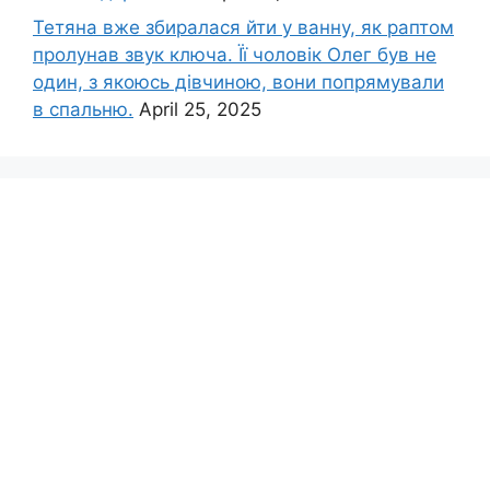
Тетяна вже збиралася йти у ванну, як раптом
пролунав звук ключа. Її чоловік Олег був не
один, з якоюсь дівчиною, вони попрямували
в спальню.
April 25, 2025