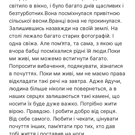
світило в вікно, і було багато днів щасливих і
безтурботних.Вона посміхнулася привітною
сільської весни.Вранці вона не прокинулася.
Залишившись назавжди на своїй землі. На
столі лежало багато старих фотографій. І
одна свіжа. Але пом’ята, та сама, з якою ще
вчора бабці посміхалися рідні їй люди.Поки
ми живі, ми можемо встигнути багато.
Попросити вибачення, подякувати, зізнатися
в почуттях. Поки ми живі, ми не маємо права
відкладати такі речі на завтра. Адже йдучи,
людина більше ніколи не повернеться, a в
наших серцях залишаються такі камені, що
носити їх буде дуже важко. Потрібно жити
вірою. Правдою. І робити добро від серця.
Від себе самого. Любити і чекати, цінувати
почуття інших, пам’ятати про тих, хто дав
тобі життя і поставив на ноги