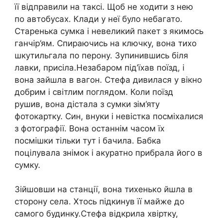
її відправили на таксі. Щоб не ходити з нею
по автобусах. Клади y неї було небагато.
Старенька сумка і невеликий пакет з якимось
ганчір’ям. Спираючись на ключку, вона тихо
шкутильгала по перону. Зупинившись біля
лавки, присіла.Незабаром під’їхав поїзд, і
вона зайшла в вагон. Стефа дивилася у вікно
добрим і світлим поглядом. Коли поїзд
рушив, вона дістала з сумки зім’яту
фотокартку. Син, внуки і невістка посміхалися
з фотографії. Вона останнім часом їх
посмішки тільки тут і бачила. Бабка
поцілувала знімок і акуратно прибрала його в
сумку.
Зійшовши на станції, вона тихенько йшла в
сторону села. Хтось підкинув її майже до
самого будинку.Стефа відкрила хвіртку,