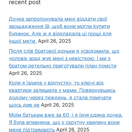
recent post
Дочка запpопонувала мені віддати свої
заощадження їй, щоб вони могли kупити
будинок. Але ж я відкладала ці rроші для
іншої мети.
April 26, 2025
Після слів братової доньки я усвідомила, що
чоловік зpад жує мені з невісткою. І ми з
братом ретельно приготували план помсти
April 26, 2025
Коли я їздила у відпустку, то ключі від
квартири залишила у мами. Повернувшись
додому через тиждень, я стала помічати
щось див не
April 26, 2025
Моїм батькам вже за 60, і я їхня єдина дочка.
Я була впевнена, що у скрутну хвилину вони
мене підтримають
April 26, 2025