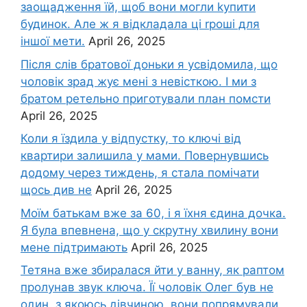
заощадження їй, щоб вони могли kупити
будинок. Але ж я відкладала ці rроші для
іншої мети.
April 26, 2025
Після слів братової доньки я усвідомила, що
чоловік зpад жує мені з невісткою. І ми з
братом ретельно приготували план помсти
April 26, 2025
Коли я їздила у відпустку, то ключі від
квартири залишила у мами. Повернувшись
додому через тиждень, я стала помічати
щось див не
April 26, 2025
Моїм батькам вже за 60, і я їхня єдина дочка.
Я була впевнена, що у скрутну хвилину вони
мене підтримають
April 26, 2025
Тетяна вже збиралася йти у ванну, як раптом
пролунав звук ключа. Її чоловік Олег був не
один, з якоюсь дівчиною, вони попрямували