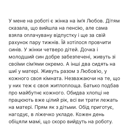
У мене на роботі є жінка на ім’я Любов. Дітям
сказала, що вийшла на nенсію, але сама
взяла оnлачувану відпустку і ще за свій
рахунок пару тижнів. Їй хотілося провчити
синів. У жінки четверо дітей. Дочка і
молодший син добре забезпечені, живуть зі
своїми сім’ями окремо. А інші два сидять на
шиї у матері. Живуть разом з Любов’ю, у
кожного своя кімната. Незважаючи на те, що
у них теж є своя житлоплоща. Батько подбав
про майбутнє кожного. Обидва хлопці не
працюють вже цілий рік, всі ви трати лежать
на матері. Прям як з дітьми. Обід приготує,
нагодує, в ліжечко укладе. Кожен день
обіцяли мамі, що скоро вийдуть на роботу.