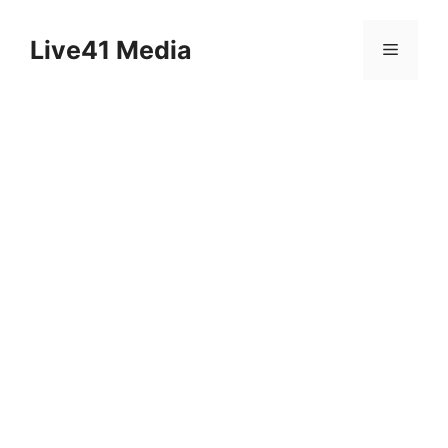
Skip
to
Live41 Media
Menu
content