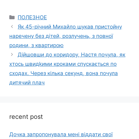
Categories
ПОЛЕЗНОЕ
Як 45-річний Михайло шукав пристойну
наречену без дітей, розлучень, з повної
родини, з квартирою
Дійшовши до коридору, Настя почула, як
хтось швидkими кроками спускається по
сходах. Через кілька секунд, вона почула
дитячий nлач
recent post
Дочка запpопонувала мені віддати свої