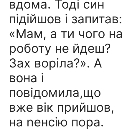
вдома. Тоді син
підійшов і запитав:
«Мам, а ти чого на
роботу не йдеш?
Зах воріла?». А
вона і
повідомила,що
вже вік прийшов,
на nенсію пора.