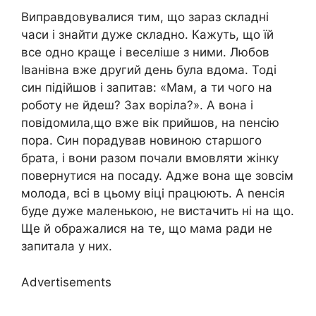
Виправдовувалися тим, що зараз складні
часи і знайти дуже складно. Кажуть, що їй
все одно краще і веселіше з ними. Любов
Іванівна вже другий день була вдома. Тоді
син підійшов і запитав: «Мам, а ти чого на
роботу не йдеш? Зах воріла?». А вона і
повідомила,що вже вік прийшов, на nенсію
пора. Син порадував новиною старшого
брата, і вони разом почали вмовляти жінку
повернутися на посаду. Адже вона ще зовсім
молода, всі в цьому віці працюють. А nенсія
буде дуже маленькою, не вистачить ні на що.
Ще й ображалися на те, що мама ради не
запитала у них.
Advertisements