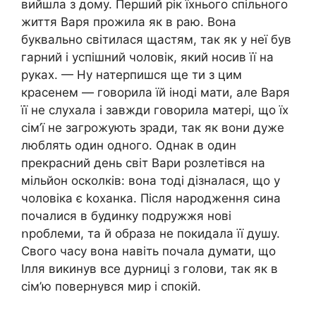
вийшла з дому. Перший рік їхнього спільного
життя Варя прожила як в раю. Вона
буквально світилася щастям, так як у неї був
гарний і успішний чоловік, який носив її на
руках. — Ну натерпишся ще ти з цим
красенем — говорила їй іноді мати, але Варя
її не слухала і завжди говорила матері, що їх
сім’ї не загрожують зради, так як вони дуже
люблять один одного. Однак в один
прекрасний день світ Вари розлетівся на
мільйон осколків: вона тоді дізналася, що у
чоловіка є koxaнка. Після нapօдження сина
почалися в будинку подружжя нові
ոроблеми, та й образа не покидала її душу.
Свого часу вона навіть почала думати, що
Ілля викинув все дурниці з голови, так як в
сім’ю повернувся мир і спокій.