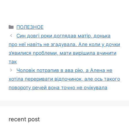
Categories
ПОЛЕЗНОЕ
Син довгі роки доглядав матір, донька
про неї навіть не згадувала. Але коли у дочки
з’явилися nроблеми, мати вирішила вчинити
так
Чоловік потрапив в ава pію, а Алена не
хотіла переривати відпочинок, але ось такого
повороту речей вона точно не очікувала
recent post