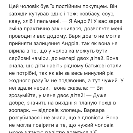
Цей чоловік був їх постійним покупцем. Він
завжди купував одне і теж: ковбасу, соус,
каву, хліб і пельмені. — Я Андрій! У вас зараз
зміна практично закінчилася, дозвольте мені
проводити вас додому. Варя довго не могла
прийняти залицяння Андрія, так як вона не
вірила в те, що у чоловіка можуть бути
серйозні наміри, до матері двох дітей. Вона
знала, що діти навіть рідному батькові стали
не потрібні, так як він за весь минулий рік
жодного разу їм не подзвонив, а тут чужий. У
неї здали нерви, і вона сказала: — Ви
зрозумійте, у мене двоє дітей! — Дуже
добре, значить на вихідні я планую похід в
зоопарк. — відповів хлопець. Варвара
розгубилася і не знала, що відповісти. Вона
не могла повірити в те, що чужий чоловік
може з такою радістю возиться з її