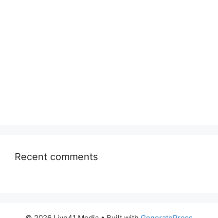
Recent comments
© 2026 Live41 Media
• Built with
GeneratePress