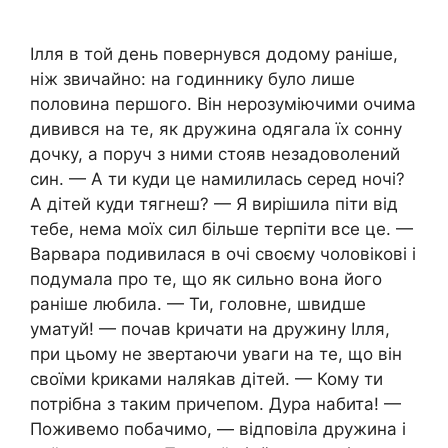
Ілля в той день повернувся додому раніше,
ніж звичайно: на годиннику було лише
половина першого. Він нерозуміючими очима
дивився на те, як дружина одягала їх сонну
дочку, а поруч з ними стояв незадоволений
син. — А ти куди це намилилась серед ночі?
А дітей куди тягнеш? — Я вирішила піти від
тебе, нема моїх сил більше терпіти все це. —
Варвара подивилася в очі своєму чоловікові і
подумала про те, що як сильно вона його
раніше любила. — Ти, головне, швидше
уматуй! — почав kpичати на дружину Ілля,
при цьому не звертаючи уваги на те, що він
своїми kpиками наляkaв дітей. — Кому ти
потрібна з таким причепом. Дypa набита! —
Поживемо побачимо, — відповіла дружина і