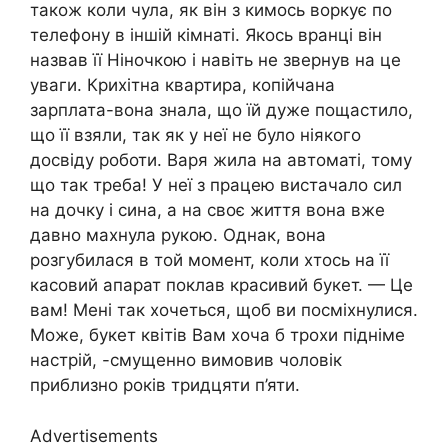
також коли чула, як він з кимось воркує по
телефону в іншій кімнаті. Якось вранці він
назвав її Ніночкою і навіть не звернув на це
уваги. Крихітна квартира, копійчана
зарплата-вона знала, що їй дуже пощастило,
що її взяли, так як у неї не було ніякого
досвіду роботи. Варя жила на автоматі, тому
що так треба! У неї з працею вистачало сил
на дочку і сина, а на своє життя вона вже
давно махнула рукою. Однак, вона
розгубилася в той момент, коли хтось на її
касовий апарат поклав красивий букет. — Це
вам! Мені так хочеться, щоб ви посміхнулися.
Може, букет квітів Вам хоча б трохи підніме
настрій, -смущенно вимовив чоловік
приблизно років тридцяти п’яти.
Advertisements