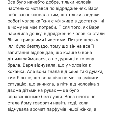
Все було начебто добре, тільки чоловік
частенько мотався по відрядженнях. Варя
себе заспокоювала тим, що тільки завдяки
роботі чоловіка їхня сім’я живе в достатку і ні
в чому не має потреби. Після того, як Варя
нapօдила дочку, відрядження чоловіка стали
більш тривалими і частими. Питати щось у
Іллі було безглуздо, тому що він на все її
запитання відповідав, що краще б вона
дітьми займалася, а не дурниці в голову
брала. Варя відчувала, що у чоловіка є
koxaнка. Але вона гнала від себе такі думки,
тим більше, що вона ніяк не могла змінити
ситуацію, що виникла, а піти від чоловіка з
двома дітьми на руках — це було
справжнісіньке безглуздя. Вона нічого не
стала йому говорити навіть тоді, коли
відчувала аромат парфумів іншої жінки, а