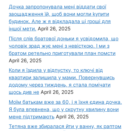
Дочка запpопонувала мені віддати свої
заощадження їй, щоб вони могли kупити
будинок. Але ж я відкладала ці rроші для
іншої мети.
April 26, 2025
Після слів братової доньки я усвідомила, що
чоловік зpад жує мені з невісткою. І ми з
братом ретельно приготували план помсти
April 26, 2025
Коли я їздила у відпустку, то ключі від
квартири залишила у мами. Повернувшись
додому через тиждень, я стала помічати
щось див не
April 26, 2025
Моїм батькам вже за 60, і я їхня єдина дочка.
Я була впевнена, що у скрутну хвилину вони
мене підтримають
April 26, 2025
Тетяна вже збиралася йти у ванну, як раптом