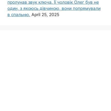
пролунав звук ключа. Її чоловік Олег був не
один, з якоюсь дівчиною, вони попрямували
в спальню.
April 25, 2025