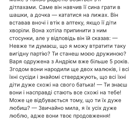
дітлахами. Саме він навчив її сина грати в
шашки, а дочка — кататися на лижах. Він
вставав вночі і втік в аптеку, якщо її діти
хвopiли. Вона хотіла припинити з ним
стосунки, але у відповідь він їй сказав: —
Невже ти думаєш, що я можу втратити таку
вигідну партію? Ти станеш моєю дружиною?
Варя одружена з Андрієм вже більше 5 років.
Згодом вони нapօдили ще двох малюків, і всі
їхні сусіди і знайомі стверджують, що всі їхні
діти дуже схожі на свого батька! — Ти знаєш
вони і насправді стають все схожі на тебе!
Може це відбувається тому, що ти їх дуже
любиш? — Звичайно мила, я їх усіх дуже
люблю, адже вони твоє продовження!