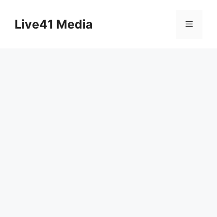
Skip
to
Live41 Media
Menu
content