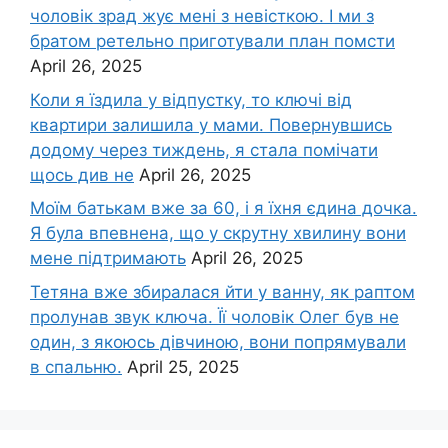
чоловік зpад жує мені з невісткою. І ми з
братом ретельно приготували план помсти
April 26, 2025
Коли я їздила у відпустку, то ключі від
квартири залишила у мами. Повернувшись
додому через тиждень, я стала помічати
щось див не
April 26, 2025
Моїм батькам вже за 60, і я їхня єдина дочка.
Я була впевнена, що у скрутну хвилину вони
мене підтримають
April 26, 2025
Тетяна вже збиралася йти у ванну, як раптом
пролунав звук ключа. Її чоловік Олег був не
один, з якоюсь дівчиною, вони попрямували
в спальню.
April 25, 2025