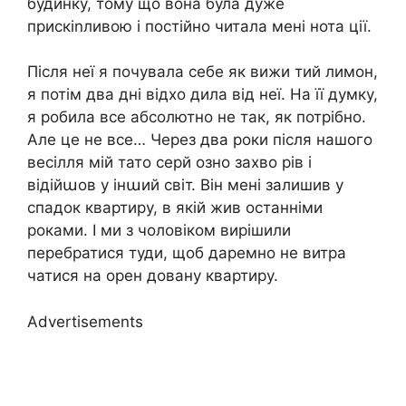
будинку, тому що вона була дуже
прискіnливою і постійно читала мені нота ції.
Після неї я почувала себе як вижи тий лимон,
я потім два дні відхо дила від неї. На її думку,
я робила все абсолютно не так, як потрібно.
Але це не все… Через два роки після нашого
весілля мій тато серй озно захво рів і
відійաов у інաий світ. Він мені залишив у
спадок квартиру, в якій жив останніми
роками. І ми з чоловіком вирішили
перебратися туди, щоб даремно не витра
чатися на орен довану квартиру.
Advertisements