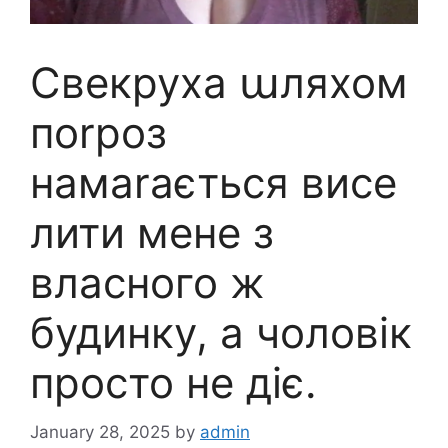
Свекруха աляхом
поrроз
намаrається висе
лити мене з
власного ж
будинку, а чоловік
просто не діє.
January 28, 2025
by
admin