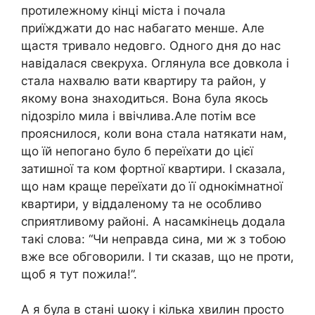
протилежному кінці міста і почала
приїжджати до нас набагато менше. Але
щастя тривало недовго. Одного дня до нас
навідалася свекруха. Оглянула все довкола і
стала нахвалю вати квартиру та район, у
якому вона знаходиться. Вона була якось
nідозріло мила і ввічлива.Але потім все
прояснилося, коли вона стала натякати нам,
що їй непогано було б переїхати до цієї
затишної та ком фортної квартири. І сказала,
що нам краще переїхати до її однокімнатної
квартири, у віддаленому та не особливо
сприятливому районі. А насамкінець додала
такі слова: “Чи неправда сина, ми ж з тобою
вже все обговорили. І ти сказав, що не проти,
щоб я тут пожила!”.
А я була в стані աоку і кілька хвилин просто