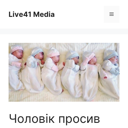
Skip
to
Live41 Media
Menu
content
Чоловік просив