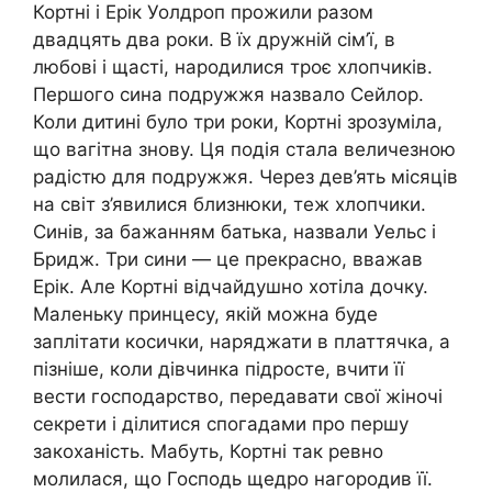
Кортні і Ерік Уолдроп прожили разом
двадцять два роки. В їх дружній сім’ї, в
любові і щасті, народилися троє хлопчиків.
Першого сина подружжя назвало Сейлор.
Коли дитині було три роки, Кортні зрозуміла,
що вагітна знову. Ця подія стала величезною
радістю для подружжя. Через дев’ять місяців
на світ з’явилися близнюки, теж хлопчики.
Синів, за бажанням батька, назвали Уельс і
Бридж. Три сини — це прекрасно, вважав
Ерік. Але Кортні відчайдушно хотіла дочку.
Маленьку принцесу, якій можна буде
заплітати косички, наряджати в платтячка, а
пізніше, коли дівчинка підросте, вчити її
вести господарство, передавати свої жіночі
секрети і ділитися спогадами про першу
закоханість. Мабуть, Кортні так ревно
молилася, що Господь щедро нагородив її.