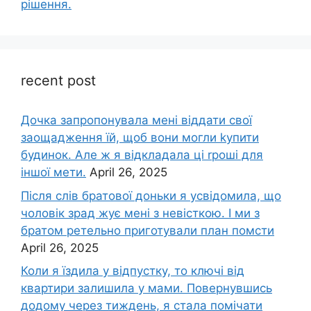
рішення.
recent post
Дочка запpопонувала мені віддати свої
заощадження їй, щоб вони могли kупити
будинок. Але ж я відкладала ці rроші для
іншої мети.
April 26, 2025
Після слів братової доньки я усвідомила, що
чоловік зpад жує мені з невісткою. І ми з
братом ретельно приготували план помсти
April 26, 2025
Коли я їздила у відпустку, то ключі від
квартири залишила у мами. Повернувшись
додому через тиждень, я стала помічати