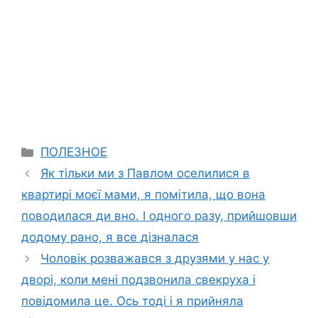
Categories
ПОЛЕЗНОЕ
Як тільки ми з Павлом оселилися в
квартирі моєї мами, я помітила, що вона
поводилася ди вно. І одного разу, прийшовши
додому рано, я все дізналася
Чоловік розважався з друзями у нас у
дворі, коли мені подзвонила свекруха і
повідомила це. Ось тоді і я прийняла