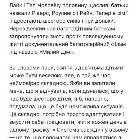
Лайк і Тег. Чоловічу половину щасливі батьки
назвали Ріверс, Роулингс і Рейн. Тепер в сім’ї
підростають шестеро синів і три доньки.
Через деякий час багатодітним батькам
запропонували зняти про їх повсякденному
житті документальний багатосерійний фільм
під назвою «Милий Дім».
За словами пари, життя з дев’ятьма дітьми
може бути веселою, але, в той же час,
неймовірно складною. Якби ви запитали
мене, що я відчувала, коли дізналася, що у
нас буде шестеро дітей, я б, напевно,
подумала, що це буде неможлива ситуація.
Це складно, потрібно просто адаптуватися і
змусити себе працювати, жити кожен день в
одному графіку. » Система завжди і у всьому
— це те, що допомагає нам справлятися з