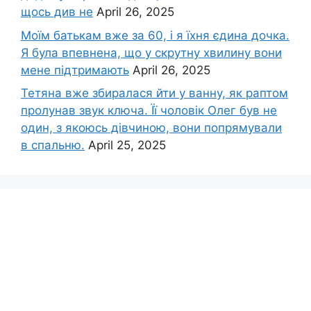
щось див не
April 26, 2025
Моїм батькам вже за 60, і я їхня єдина дочка.
Я була впевнена, що у скрутну хвилину вони
мене підтримають
April 26, 2025
Тетяна вже збиралася йти у ванну, як раптом
пролунав звук ключа. Її чоловік Олег був не
один, з якоюсь дівчиною, вони попрямували
в спальню.
April 25, 2025