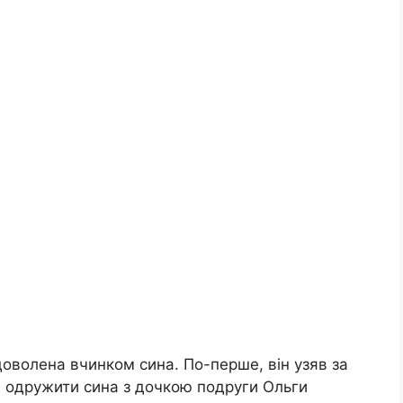
оволена вчинком сина. По-перше, він узяв за
а одружити сина з дочкою подруги Ольги