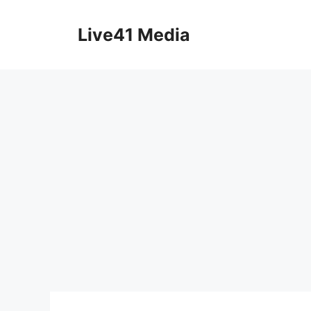
Skip
to
Live41 Media
content