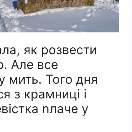
ла, як розвести
ю. Але все
у мить. Того дня
я з крамниці і
вістка nлаче у