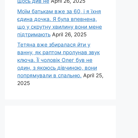
щось див не
April 26, 2025
Моїм батькам вже за 60, і я їхня
єдина дочка. Я була впевнена,
що у скрутну хвилину вони мене
підтримають
April 26, 2025
Тетяна вже збиралася йти у
ванну, як раптом пролунав звук
ключа. Її чоловік Олег був не
один, з якоюсь дівчиною, вони
попрямували в спальню.
April 25,
2025