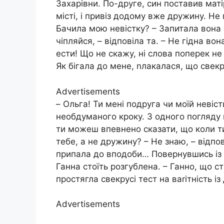
Захарівни. По-друге, син поставив мат
місті, і привіз додому вже дружину. Н
Бачила мою невістку? – Запитала вона 
чіпляйся, – відповіла та. – Не гідна во
ести! Що не скажу, ні слова поперек не
Як бігала до мене, nлакалася, що свекр
Advertisements
– Ольга! Ти мені подруга чи моїй невістц
необдуманого кроку. З одного погляду
ти можеш впевнено сказати, що коли т
тебе, а не дружину? – Не знаю, – відпов
припала до вподоби… Повернувшись із 
Ганна стоїть розгублена. – Ганно, що с
простягла свекрусі тест на ваrітність 
Advertisements