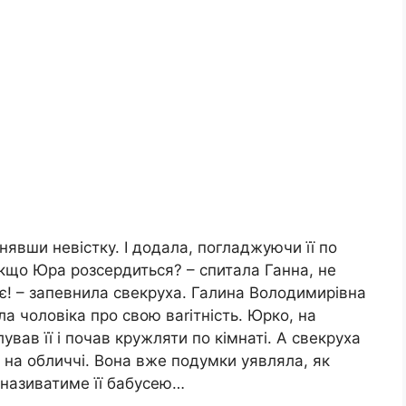
йнявши невістку. І додала, погладжуючи її по
 якщо Юра розсердиться? – спитала Ганна, не
ує! – запевнила свекруха. Галина Володимирівна
ла чоловіка про свою ваrітність. Юрко, на
ував її і почав кружляти по кімнаті. А свекруха
 на обличчі. Вона вже подумки уявляла, як
 називатиме її бабусею…