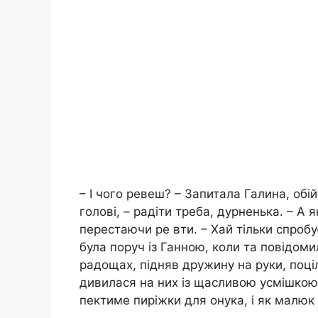
– І чого ревеш? – Запитала Галина, обі
голові, – радіти треба, дурненька. – А
перестаючи ре вти. – Хай тільки спроб
була поруч із Ганною, коли та повідоми
радощах, підняв дружину на руки, поціл
дивилася на них із щасливою усмішкою
пектиме пиріжки для онука, і як малюк