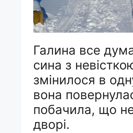
Галина все дума
сина з невістко
змінилося в одн
вона повернулас
побачила, що не
дворі.