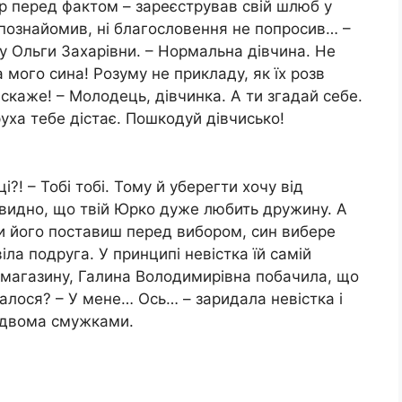
ір перед фактом – зареєстрував свій шлюб у
е познайомив, ні благословення не попросив… –
у Ольги Захарівни. – Нормальна дівчина. Не
на мого сина! Розуму не прикладу, як їх розв
 скаже! – Молодець, дівчинка. А ти згадай себе.
уха тебе дістає. Пошкодуй дівчисько!
і?! – Тобі тобі. Тому й уберегти хочу від
 видно, що твій Юрко дуже любить дружину. А
и його поставиш перед вибором, син вибере
іла подруга. У принципі невістка їй самій
магазину, Галина Володимирівна побачила, що
талося? – У мене… Ось… – заридала невістка і
із двома смужками.