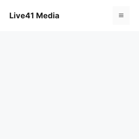
Skip
to
Live41 Media
Menu
content