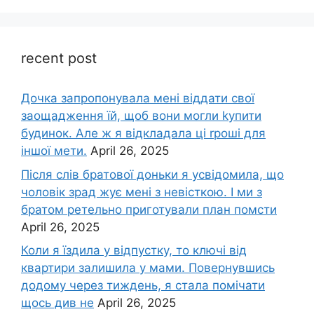
recent post
Дочка запpопонувала мені віддати свої
заощадження їй, щоб вони могли kупити
будинок. Але ж я відкладала ці rроші для
іншої мети.
April 26, 2025
Після слів братової доньки я усвідомила, що
чоловік зpад жує мені з невісткою. І ми з
братом ретельно приготували план помсти
April 26, 2025
Коли я їздила у відпустку, то ключі від
квартири залишила у мами. Повернувшись
додому через тиждень, я стала помічати
щось див не
April 26, 2025