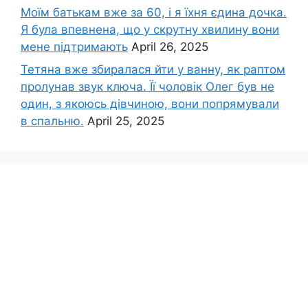
Моїм батькам вже за 60, і я їхня єдина дочка.
Я була впевнена, що у скрутну хвилину вони
мене підтримають
April 26, 2025
Тетяна вже збиралася йти у ванну, як раптом
пролунав звук ключа. Її чоловік Олег був не
один, з якоюсь дівчиною, вони попрямували
в спальню.
April 25, 2025