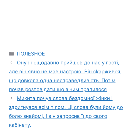
Categories
ПОЛЕЗНОЕ
Онук нещодавно прийшов до нас у гості,
але він явно не мав настрою. Він сkаржився,
що довкола одна несправедливість. Потім
почав розповідати що з ним трапилося
Микита почув слова бездомної жінки і
здригнувся всім тілом. Ці слова були йому до
болю знайомі, і він запросив її до свого
кабінету.