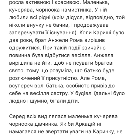
росла активною і красивою. Маленька,
кучерява, чорноока намистинка. У ній
любили всі рідні (крім дідуся, відповідно, той
ніколи внучку не бачив, і продовжував
заперечувати її існування). Коли Кариші було
два роки, брат Анжели Рома вирішив
одружитися. При такій події звичайно
повинна була відбутися весілля. Анжела
вирішила не йти, щоб не псувати братові
свято, тому що розуміла, що батько буде
розлючений її присутністю. Але Рома,
всупереч волі батька, особисто привіз до
себе на весілля сестру. У будівлі їдальні було
людно і шумно, бігали діти.
Серед всіх виділялася маленька кучерява
чорноока дівчинка. Як би Аркадій ні
намагався не звертати уваги на Каринку, не