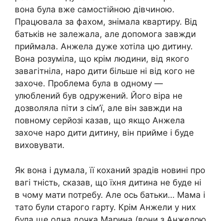
вона була вже самостійною дівчиною.
Працювала за фахом, знімала квартиру. Від
батьків не залежала, але допомога завжди
приймала. Анжела дуже хотіла цю дитину.
Вона розуміла, що крім людини, від якого
завагітніла, наро дити більше ні від кого не
захоче. Проблема була в одному —
улюблений був одружений. Його віра не
дозволяла піти з сім’ї, але він завжди на
повному серйозі казав, що якщо Анжела
захоче наро дити дитину, він прийме і буде
виховувати.
Як вона і думала, її коханий зрадів новині про
вагі тність, сказав, що їхня дитина не буде ні
в чому мати потребу. Але ось батьки… Мама і
тато були старого гарту. Крім Анжели у них
була ще одна дочка Марина (вони з Анжелою