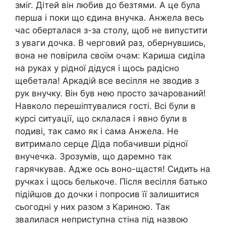
зміг. Дітей він любив до безтями. А це була
перша і поки що єдина внучка. Анжела весь
час оберталася з-за столу, щоб не випустити
з уваги дочка. В черговий раз, обернувшись,
вона не повірила своїм очам: Кариша сиділа
на руках у рідної дідуся і щось радісно
щебетала! Аркадій все весілля не зводив з
рук внучку. Він був нею просто зачарований!
Навколо перешіптувалися гості. Всі були в
курсі ситуації, що склалася і явно були в
подиві, так само як і сама Анжела. Не
витримало серце Діда побачивши рідної
внучечка. Зрозумів, що даремно так
гарячкував. Адже ось воно-щастя! Сидить на
ручках і щось белькоче. Після весілля батько
підійшов до дочки і попросив її залишитися
сьогодні у них разом з Кариною. Так
звалилася неприступна стіна під назвою