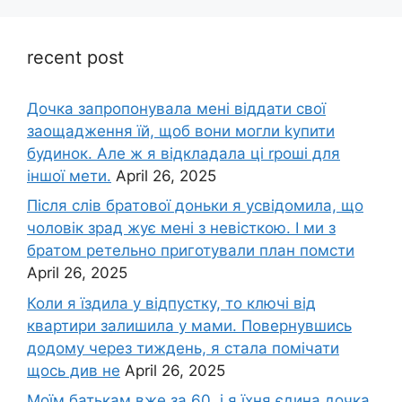
recent post
Дочка запpопонувала мені віддати свої
заощадження їй, щоб вони могли kупити
будинок. Але ж я відкладала ці rроші для
іншої мети.
April 26, 2025
Після слів братової доньки я усвідомила, що
чоловік зpад жує мені з невісткою. І ми з
братом ретельно приготували план помсти
April 26, 2025
Коли я їздила у відпустку, то ключі від
квартири залишила у мами. Повернувшись
додому через тиждень, я стала помічати
щось див не
April 26, 2025
Моїм батькам вже за 60, і я їхня єдина дочка.