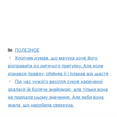
Categories
ПОЛЕЗНОЕ
Хлопчик думав, що мачуха хоче його
відправити до дитячого притулку. Але коли
дізнався правду, обійняв її і плакав від щастя
Під час чужого весілля сукня нареченої
здалася їй боляче знайомою, але тільки вона
не придала цьому значення. Але якби вона
знала, що наробила свекруха.