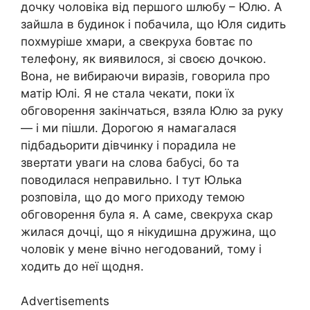
дочку чоловіка від першого шлюбу – Юлю. А
зайшла в будинок і побачила, що Юля сидить
похмуріше хмари, а свекруха бовтає по
телефону, як виявилося, зі своєю дочкою.
Вона, не вибираючи виразів, говорила про
матір Юлі. Я не стала чекати, поки їх
обговорення закінчаться, взяла Юлю за руку
— і ми пішли. Дорогою я намагалася
підбадьорити дівчинку і порадила не
звертати уваги на слова бабусі, бо та
поводилася неправильно. І тут Юлька
розповіла, що до мого приходу темою
обговорення була я. А саме, свекруха скар
жилася дочці, що я нікудишна дружина, що
чоловік у мене вічно негодований, тому і
ходить до неї щодня.
Advertisements