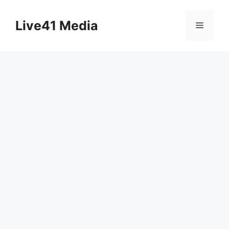
Skip
to
Live41 Media
Menu
content