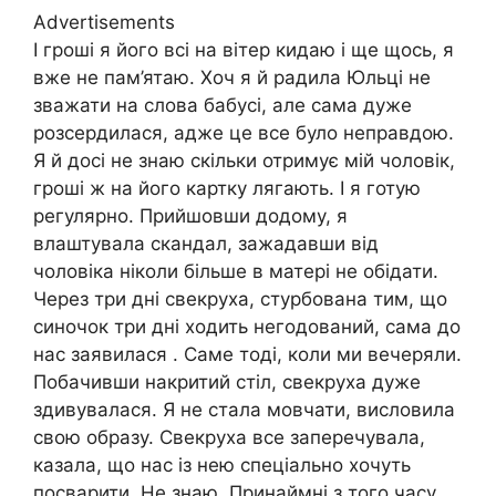
Advertisements
І гроші я його всі на вітер кидаю і ще щось, я
вже не пам’ятаю. Хоч я й радила Юльці не
зважати на слова бабусі, але сама дуже
розсердилася, адже це все було неправдою.
Я й досі не знаю скільки отримує мій чоловік,
гроші ж на його картку лягають. І я готую
регулярно. Прийшовши додому, я
влаштувала скандал, зажадавши від
чоловіка ніколи більше в матері не обідати.
Через три дні свекруха, стурбована тим, що
синочок три дні ходить негодований, сама до
нас заявилася . Саме тоді, коли ми вечеряли.
Побачивши накритий стіл, свекруха дуже
здивувалася. Я не стала мовчати, висловила
свою образу. Свекруха все заперечувала,
казала, що нас із нею спеціально хочуть
посварити. Не знаю. Принаймні з того часу