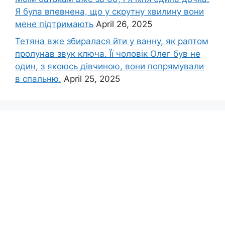
Я була впевнена, що у скрутну хвилину вони
мене підтримають
April 26, 2025
Тетяна вже збиралася йти у ванну, як раптом
пролунав звук ключа. Її чоловік Олег був не
один, з якоюсь дівчиною, вони попрямували
в спальню.
April 25, 2025