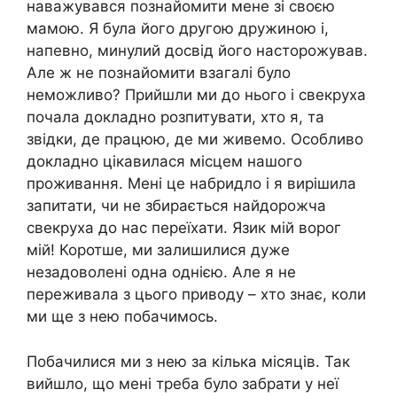
наважувався познайомити мене зі своєю
мамою. Я була його другою дружиною і,
напевно, минулий досвід його насторожував.
Але ж не познайомити взагалі було
неможливо? Прийшли ми до нього і свекруха
почала докладно розпитувати, хто я, та
звідки, де працюю, де ми живемо. Особливо
докладно цікавилася місцем нашого
проживання. Мені це набридло і я вирішила
запитати, чи не збирається найдорожча
свекруха до нас переїхати. Язик мій ворог
мій! Коротше, ми залишилися дуже
незадоволені одна однією. Але я не
переживала з цього приводу – хто знає, коли
ми ще з нею побачимось.
Побачилися ми з нею за кілька місяців. Так
вийшло, що мені треба було забрати у неї